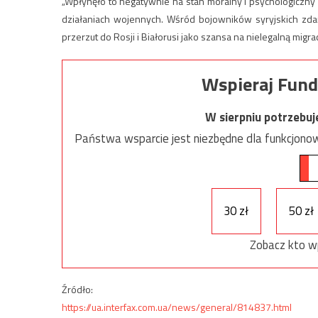
„Wpłynęło to negatywnie na stan moralny i psychologiczn
działaniach wojennych. Wśród bojowników syryjskich zda
przerzut do Rosji i Białorusi jako szansa na nielegalną migr
Wspieraj Fund
W sierpniu potrzebu
Państwa wsparcie jest niezbędne dla funkcjonow
30 zł
50 zł
Zobacz kto w
Źródło:
https://ua.interfax.com.ua/news/general/814837.html