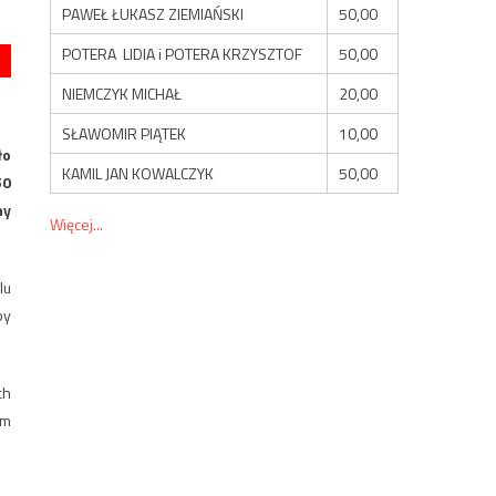
PAWEŁ ŁUKASZ ZIEMIAŃSKI
50,00
POTERA LIDIA i POTERA KRZYSZTOF
50,00
NIEMCZYK MICHAŁ
20,00
SŁAWOMIR PIĄTEK
10,00
ło
KAMIL JAN KOWALCZYK
50,00
50
ny
Więcej...
lu
by
ch
im