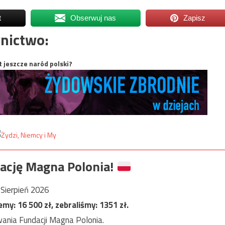
t
Obserwuj nas
Zapisz
nictwo:
t jeszcze naród polski?
ację Magna Polonia!
Sierpień 2026
jemy:
16 500
zł, zebraliśmy:
1351
zł.
ania Fundacji Magna Polonia.