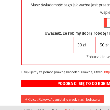
Masz świadomość tego jak ważne jest przetrw
wspie
Uważasz, że robimy dobrą robotę? Ni
30 zł
50 zł
Zobacz kto w
Dziękujemy za pomoc prawną Kancelarii Prawnej Litwin:
http
PODOBA CI SIĘ TO CO ROBI
Nawigacja
Kibice „Rakowa” pamiętali o urodzinach bohatera
wpisu