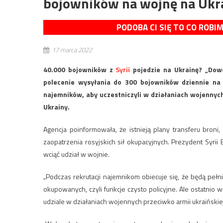
bojowników na wojnę na Ukr
PODOBA CI SIĘ TO CO ROBI
17 marca 2022
40.000 bojowników z
Syrii
pojedzie na Ukrainę? „Dow
polecenie wysyłania do 300 bojowników dziennie na
najemników, aby uczestniczyli w działaniach wojennyc
Ukrainy.
Agencja poinformowała, że ​​istnieją plany transferu bron
zaopatrzenia rosyjskich sił okupacyjnych. Prezydent Syri
wciąć udział w wojnie.
„Podczas rekrutacji najemnikom obiecuje się, że będą pełn
okupowanych, czyli funkcje czysto policyjne. Ale ostatni
udziale w działaniach wojennych przeciwko armii ukraińskie