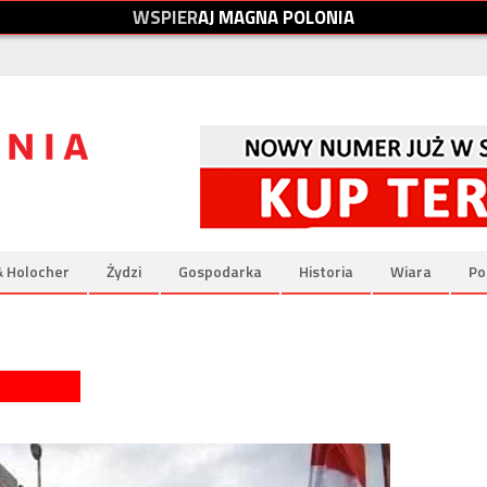
W
S
P
I
E
R
A
J
M
A
G
N
A
P
O
L
O
N
I
A
& Holocher
Żydzi
Gospodarka
Historia
Wiara
Po