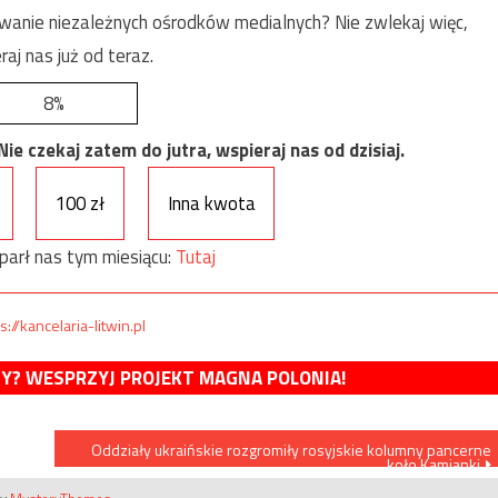
anie niezależnych ośrodków medialnych? Nie zwlekaj więc,
raj nas już od teraz.
8%
e czekaj zatem do jutra, wspieraj nas od dzisiaj.
100 zł
Inna kwota
parł nas tym miesiącu:
Tutaj
s://kancelaria-litwin.pl
MY? WESPRZYJ PROJEKT MAGNA POLONIA!
Oddziały ukraińskie rozgromiły rosyjskie kolumny pancerne
koło Kamianki