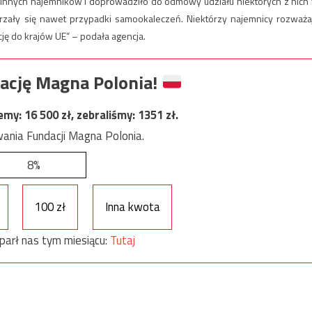
y innych najemników i doprowadziło do odmowy udziału niektórych z nich
rzały się nawet przypadki samookaleczeń. Niektórzy najemnicy rozważa
ację do krajów UE” – podała agencja.
ację Magna Polonia!
jemy:
16 500
zł, zebraliśmy:
1351
zł.
ania Fundacji Magna Polonia.
8%
100 zł
Inna kwota
parł nas tym miesiącu:
Tutaj