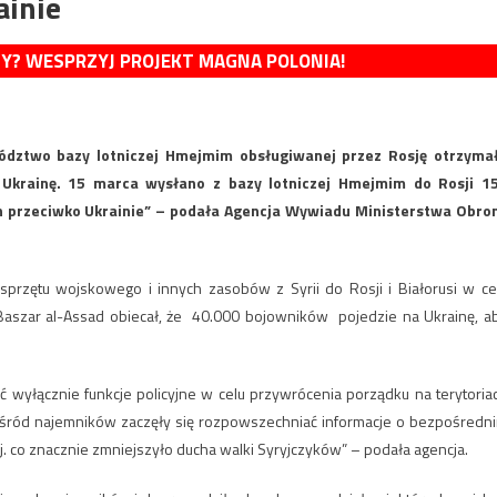
ainie
MY? WESPRZYJ PROJEKT MAGNA POLONIA!
ództwo bazy lotniczej Hmejmim obsługiwanej przez Rosję otrzyma
 Ukrainę. 15 marca wysłano z bazy lotniczej Hmejmim do Rosji 1
h przeciwko Ukrainie” – podała Agencja Wywiadu Ministerstwa Obro
i, sprzętu wojskowego i innych zasobów z Syrii do Rosji i Białorusi w ce
i Baszar al-Assad obiecał, że 40.000 bojowników pojedzie na Ukrainę, a
ić wyłącznie funkcje policyjne w celu przywrócenia porządku na terytoria
o wśród najemników zaczęły się rozpowszechniać informacje o bezpośredn
j. co znacznie zmniejszyło ducha walki Syryjczyków” – podała agencja.