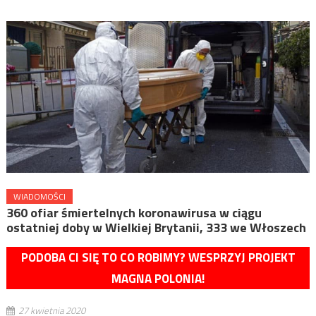
WIADOMOŚCI
360 ofiar śmiertelnych koronawirusa w ciągu
ostatniej doby w Wielkiej Brytanii, 333 we Włoszech
PODOBA CI SIĘ TO CO ROBIMY? WESPRZYJ PROJEKT
MAGNA POLONIA!
27 kwietnia 2020