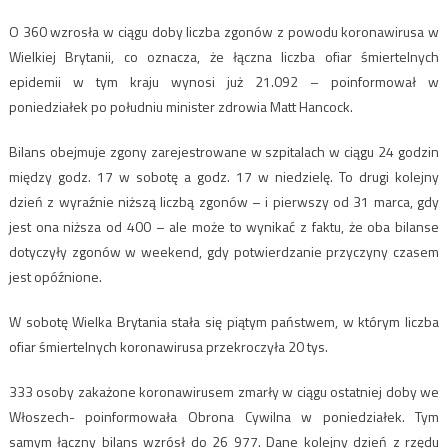
O 360 wzrosła w ciągu doby liczba zgonów z powodu koronawirusa w
Wielkiej Brytanii, co oznacza, że łączna liczba ofiar śmiertelnych
epidemii w tym kraju wynosi już 21.092 – poinformował w
poniedziałek po południu minister zdrowia Matt Hancock.
Bilans obejmuje zgony zarejestrowane w szpitalach w ciągu 24 godzin
między godz. 17 w sobotę a godz. 17 w niedzielę. To drugi kolejny
dzień z wyraźnie niższą liczbą zgonów – i pierwszy od 31 marca, gdy
jest ona niższa od 400 – ale może to wynikać z faktu, że oba bilanse
dotyczyły zgonów w weekend, gdy potwierdzanie przyczyny czasem
jest opóźnione.
W sobotę Wielka Brytania stała się piątym państwem, w którym liczba
ofiar śmiertelnych koronawirusa przekroczyła 20 tys.
333 osoby zakażone koronawirusem zmarły w ciągu ostatniej doby we
Włoszech- poinformowała Obrona Cywilna w poniedziałek. Tym
samym łączny bilans wzrósł do 26 977. Dane kolejny dzień z rzędu