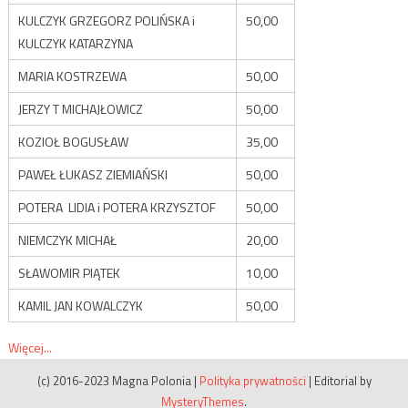
KULCZYK GRZEGORZ POLIŃSKA i
50,00
KULCZYK KATARZYNA
MARIA KOSTRZEWA
50,00
JERZY T MICHAJŁOWICZ
50,00
KOZIOŁ BOGUSŁAW
35,00
PAWEŁ ŁUKASZ ZIEMIAŃSKI
50,00
POTERA LIDIA i POTERA KRZYSZTOF
50,00
NIEMCZYK MICHAŁ
20,00
SŁAWOMIR PIĄTEK
10,00
KAMIL JAN KOWALCZYK
50,00
Więcej...
(c) 2016-2023 Magna Polonia
|
Polityka prywatności
|
Editorial by
MysteryThemes
.