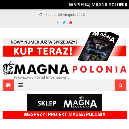
W
S
P
I
E
R
A
J
M
A
G
N
A
P
O
L
O
N
I
A
Sobota, 08 Sierpnia 2026
WESPRZYJ PROJEKT MAGNA POLONIA