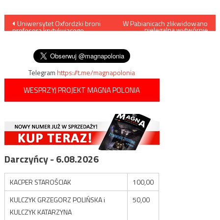
Nawigacja
Uniwersytet Oxfordzki broni
W Pabianicach zlikwidowano
nielegalną wytwórnię
profesora krytykującego
papierosów
wpisu
związki homoseksualne
przed lewackimi atakami
Telegram
https://t.me/magnapolonia
WESPRZYJ PROJEKT MAGNA POLONIA
Darczyńcy - 6.08.2026
KACPER STAROŚCIAK
100,00
KULCZYK GRZEGORZ POLIŃSKA i
50,00
KULCZYK KATARZYNA