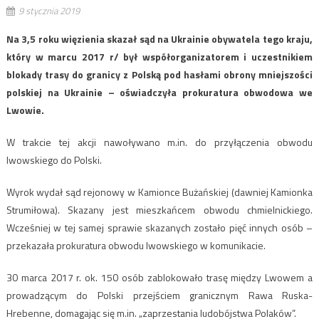
9 stycznia 2019
Na 3,5 roku więzienia skazał sąd na Ukrainie obywatela tego kraju,
który w marcu 2017 r/ był współorganizatorem i uczestnikiem
blokady trasy do granicy z Polską pod hasłami obrony mniejszości
polskiej na Ukrainie – oświadczyła prokuratura obwodowa we
Lwowie.
W trakcie tej akcji nawoływano m.in. do przyłączenia obwodu
lwowskiego do Polski.
Wyrok wydał sąd rejonowy w Kamionce Bużańskiej (dawniej Kamionka
Strumiłowa). Skazany jest mieszkańcem obwodu chmielnickiego.
Wcześniej w tej samej sprawie skazanych zostało pięć innych osób –
przekazała prokuratura obwodu lwowskiego w komunikacie.
30 marca 2017 r. ok. 150 osób zablokowało trasę między Lwowem a
prowadzącym do Polski przejściem granicznym Rawa Ruska-
Hrebenne, domagając się m.in. „zaprzestania ludobójstwa Polaków”.