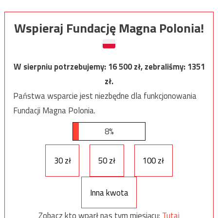
Wspieraj Fundację Magna Polonia!
W sierpniu potrzebujemy:
16 500
zł, zebraliśmy:
1351
zł.
Państwa wsparcie jest niezbędne dla funkcjonowania
Fundacji Magna Polonia.
8%
30 zł
50 zł
100 zł
Inna kwota
Zobacz kto wparł nas tym miesiącu:
Tutaj