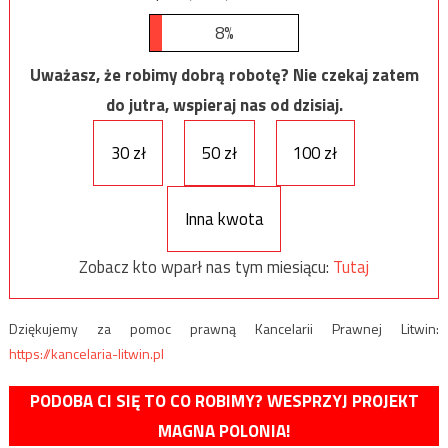
8%
Uważasz, że robimy dobrą robotę? Nie czekaj zatem
do jutra, wspieraj nas od dzisiaj.
30 zł
50 zł
100 zł
Inna kwota
Zobacz kto wparł nas tym miesiącu:
Tutaj
Dziękujemy za pomoc prawną Kancelarii Prawnej Litwin:
https://kancelaria-litwin.pl
PODOBA CI SIĘ TO CO ROBIMY? WESPRZYJ PROJEKT
MAGNA POLONIA!