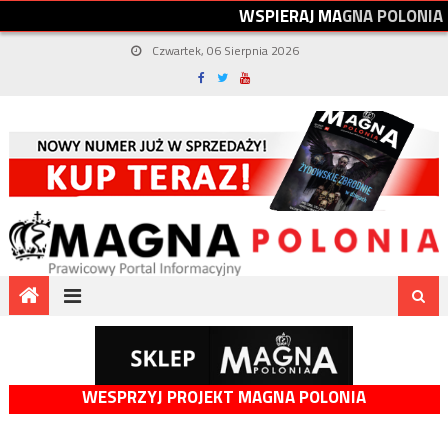
W
S
P
I
E
R
A
J
M
A
G
N
A
P
O
L
O
N
I
A
Czwartek, 06 Sierpnia 2026
WESPRZYJ PROJEKT MAGNA POLONIA