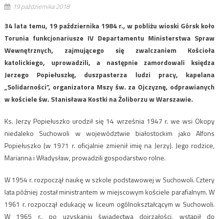
19 października 2018
34 lata temu, 19 października 1984 r., w pobliżu wioski Górsk koło
Torunia funkcjonariusze IV Departamentu Ministerstwa Spraw
Wewnętrznych, zajmującego się zwalczaniem Kościoła
katolickiego, uprowadzili, a następnie zamordowali księdza
Jerzego Popiełuszkę, duszpasterza ludzi pracy, kapelana
„Solidarności”, organizatora Mszy św. za Ojczyznę, odprawianych
w kościele św. Stanisława Kostki na Żoliborzu w Warszawie.
Ks. Jerzy Popiełuszko urodził się 14 września 1947 r. we wsi Okopy
niedaleko Suchowoli w województwie białostockim jako Alfons
Popiełuszko (w 1971 r. oficjalnie zmienił imię na Jerzy). Jego rodzice,
Marianna i Władysław, prowadzili gospodarstwo rolne.
W 1954 r. rozpoczął naukę w szkole podstawowej w Suchowoli. Cztery
lata później został ministrantem w miejscowym kościele parafialnym. W
1961 r. rozpoczął edukację w liceum ogólnokształcącym w Suchowoli.
W 1965 r., po uzyskaniu świadectwa dojrzałości, wstąpił do