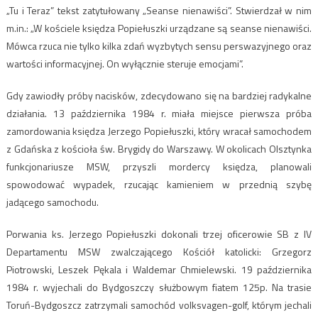
„Tu i Teraz” tekst zatytułowany „Seanse nienawiści”. Stwierdzał w nim
m.in.: „W kościele księdza Popiełuszki urządzane są seanse nienawiści.
Mówca rzuca nie tylko kilka zdań wyzbytych sensu perswazyjnego oraz
wartości informacyjnej. On wyłącznie steruje emocjami”.
Gdy zawiodły próby nacisków, zdecydowano się na bardziej radykalne
działania. 13 października 1984 r. miała miejsce pierwsza próba
zamordowania księdza Jerzego Popiełuszki, który wracał samochodem
z Gdańska z kościoła św. Brygidy do Warszawy. W okolicach Olsztynka
funkcjonariusze MSW, przyszli mordercy księdza, planowali
spowodować wypadek, rzucając kamieniem w przednią szybę
jadącego samochodu.
Porwania ks. Jerzego Popiełuszki dokonali trzej oficerowie SB z IV
Departamentu MSW zwalczającego Kościół katolicki: Grzegorz
Piotrowski, Leszek Pękala i Waldemar Chmielewski. 19 października
1984 r. wyjechali do Bydgoszczy służbowym fiatem 125p. Na trasie
Toruń-Bydgoszcz zatrzymali samochód volksvagen-golf, którym jechali