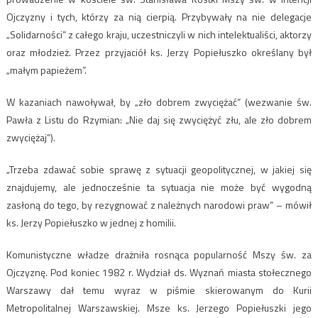
Ojczyzny i tych, którzy za nią cierpią. Przybywały na nie delegacje
„Solidarności” z całego kraju, uczestniczyli w nich intelektualiści, aktorzy
oraz młodzież. Przez przyjaciół ks. Jerzy Popiełuszko określany był
„małym papieżem”.
W kazaniach nawoływał, by „zło dobrem zwyciężać” (wezwanie św.
Pawła z Listu do Rzymian: „Nie daj się zwyciężyć złu, ale zło dobrem
zwyciężaj”).
„Trzeba zdawać sobie sprawę z sytuacji geopolitycznej, w jakiej się
znajdujemy, ale jednocześnie ta sytuacja nie może być wygodną
zasłoną do tego, by rezygnować z należnych narodowi praw” – mówił
ks. Jerzy Popiełuszko w jednej z homilii.
Komunistyczne władze drażniła rosnąca popularność Mszy św. za
Ojczyznę. Pod koniec 1982 r. Wydział ds. Wyznań miasta stołecznego
Warszawy dał temu wyraz w piśmie skierowanym do Kurii
Metropolitalnej Warszawskiej. Msze ks. Jerzego Popiełuszki jego