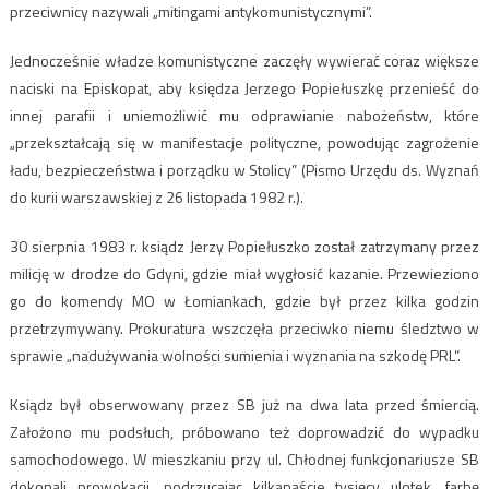
przeciwnicy nazywali „mitingami antykomunistycznymi”.
Jednocześnie władze komunistyczne zaczęły wywierać coraz większe
naciski na Episkopat, aby księdza Jerzego Popiełuszkę przenieść do
innej parafii i uniemożliwić mu odprawianie nabożeństw, które
„przekształcają się w manifestacje polityczne, powodując zagrożenie
ładu, bezpieczeństwa i porządku w Stolicy” (Pismo Urzędu ds. Wyznań
do kurii warszawskiej z 26 listopada 1982 r.).
30 sierpnia 1983 r. ksiądz Jerzy Popiełuszko został zatrzymany przez
milicję w drodze do Gdyni, gdzie miał wygłosić kazanie. Przewieziono
go do komendy MO w Łomiankach, gdzie był przez kilka godzin
przetrzymywany. Prokuratura wszczęła przeciwko niemu śledztwo w
sprawie „nadużywania wolności sumienia i wyznania na szkodę PRL”.
Ksiądz był obserwowany przez SB już na dwa lata przed śmiercią.
Założono mu podsłuch, próbowano też doprowadzić do wypadku
samochodowego. W mieszkaniu przy ul. Chłodnej funkcjonariusze SB
dokonali prowokacji, podrzucając kilkanaście tysięcy ulotek, farbę