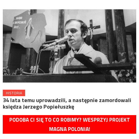
HISTORIA
34 lata temu uprowadzili, a następnie zamordowali
księdza Jerzego Popiełuszkę
PODOBA CI SIĘ TO CO ROBIMY? WESPRZYJ PROJEKT
MAGNA POLONIA!