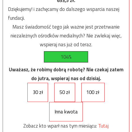
633,5
zł.
Dziękujemy! i zachęcamy do dalszego wsparcia naszej
fundacji.
Masz świadomość tego jak ważne jest przetrwanie
niezależnych ośrodków medialnych? Nie zwlekaj więc,
wspieraj nas już od teraz.
104%
Uważasz, że robimy dobrą robotę? Nie czekaj zatem
do jutra, wspieraj nas od dzisiaj.
30 zł
50 zł
100 zł
Inna kwota
Zobacz kto wparł nas tym miesiącu:
Tutaj