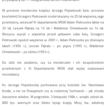
W procesie morderców księdza Jerzego Popiełuszki (tzw. procesie
toruńskim) Grzegorz Piotrowski został skazany na 25 lat więzienia, jego
przełożony, wiceszef IV departamentu MSW Adam Pietruszka także na
25 lat, Leszek Pękala na 15 lat i Waldemar Chmielewski na 14 lat.
Wszyscy wyszli z więzienia przed upływem całej kary. Grzegorz
Piotrowski opuścił więzienie w 2001 r., Adam Pietruszka po dziesięciu
latach (1995 r.), Leszek Pękala – po pięciu (1990 r.), Waldemar
Chmielewski – po ośmiu (1993 r.).
Do dziś nie wiadomo, czy za mordercami i ich bezpośrednim
przełożonym z IV Departamentu MSW stali wyżej usytuowani
mocodawcy.
Ks. Jerzego Popiełuszkę pochowano przy kościele św. Stanisława
Kostki, a nie na Powązkach czy w rodzinnej Suchowoli – jak chciały
ówczesne władze. W pogrzebie, 3 listopada 1984 r., wzięło udział ok.
800 tys. wiernych oraz blisko tysiąc księży. Mszy św. żałobnej