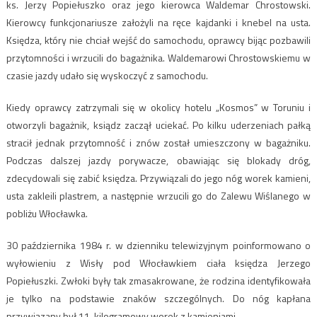
ks. Jerzy Popiełuszko oraz jego kierowca Waldemar Chrostowski.
Kierowcy funkcjonariusze założyli na ręce kajdanki i knebel na usta.
Księdza, który nie chciał wejść do samochodu, oprawcy bijąc pozbawili
przytomności i wrzucili do bagażnika. Waldemarowi Chrostowskiemu w
czasie jazdy udało się wyskoczyć z samochodu.
Kiedy oprawcy zatrzymali się w okolicy hotelu „Kosmos” w Toruniu i
otworzyli bagażnik, ksiądz zaczął uciekać. Po kilku uderzeniach pałką
stracił jednak przytomność i znów został umieszczony w bagażniku.
Podczas dalszej jazdy porywacze, obawiając się blokady dróg,
zdecydowali się zabić księdza. Przywiązali do jego nóg worek kamieni,
usta zakleili plastrem, a następnie wrzucili go do Zalewu Wiślanego w
pobliżu Włocławka.
30 października 1984 r. w dzienniku telewizyjnym poinformowano o
wyłowieniu z Wisły pod Włocławkiem ciała księdza Jerzego
Popiełuszki. Zwłoki były tak zmasakrowane, że rodzina identyfikowała
je tylko na podstawie znaków szczególnych. Do nóg kapłana
przywiązany był 11-kilogramowy worek z kamieniami.