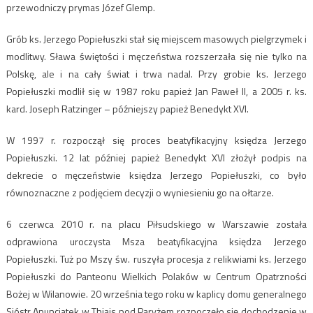
przewodniczy prymas Józef Glemp.
Grób ks. Jerzego Popiełuszki stał się miejscem masowych pielgrzymek i
modlitwy. Sława świętości i męczeństwa rozszerzała się nie tylko na
Polskę, ale i na cały świat i trwa nadal. Przy grobie ks. Jerzego
Popiełuszki modlił się w 1987 roku papież Jan Paweł II, a 2005 r. ks.
kard. Joseph Ratzinger – późniejszy papież Benedykt XVI.
W 1997 r. rozpoczął się proces beatyfikacyjny księdza Jerzego
Popiełuszki. 12 lat później papież Benedykt XVI złożył podpis na
dekrecie o męczeństwie księdza Jerzego Popiełuszki, co było
równoznaczne z podjęciem decyzji o wyniesieniu go na ołtarze.
6 czerwca 2010 r. na placu Piłsudskiego w Warszawie została
odprawiona uroczysta Msza beatyfikacyjna księdza Jerzego
Popiełuszki. Tuż po Mszy św. ruszyła procesja z relikwiami ks. Jerzego
Popiełuszki do Panteonu Wielkich Polaków w Centrum Opatrzności
Bożej w Wilanowie. 20 września tego roku w kaplicy domu generalnego
Sióstr Anuncjatek w Thiais pod Paryżem rozpoczęło się dochodzenie w