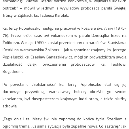
eschatologii. Widział Kościół bardzo konkretnie, w wymiarze ludzkich
potrzeb” – mówił w jednym z wywiadów proboszcz parafii Świętej
Trójcy w Ząbkach, ks. Tadeusz Karolak.
Ks. Jerzy Popiełuszko następnie pracował w kościele św. Anny (1975-
78). Przez krótki czas był wikariuszem w parafii Dzieciątka Jezus na
Żoliborzu. W maju 1980 r. został przeniesiony do parafii św. Stanisława
Kostki na warszawskim Żoliborzu. Jak wspominał znajomy ks. Jerzego
Popiełuszki, ks. Czesław Banaszkiewicz, mógł on prowadzić tam swoją
działalność dzięki ówczesnemu proboszczowi ks. Teofilowi
Boguckiemu.
Po powstaniu „Solidarności” ks. Jerzy Popiełuszko stał się jej
duchowym przywódcą, warszawscy hutnicy określili go swoim
kapelanem, był duszpasterzem krajowym ludzi pracy, a także służby
zdrowia.
„Tego dnia i tej Mszy św. nie zapomnę do końca życia. Szedłem z
ogromną tremą. Już sama sytuacja była zupełnie nowa. Co zastanę? Jak