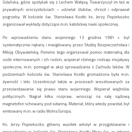
Gdańska, gdzie spotykali się z Lechem Wałęsą. Towarzyszył im też w
prywatnych uroczystościach – udzielał ślubów, chrzcił i odprawiał
pogrzeby. W kościele św. Stanisława Kostki ks. Jerzy Popiełuszko
organizował wykłady dotyczące m.in. katolickiej nauki społecznej.
Po wprowadzeniu stanu wojennego 13 grudnia 1981 r. był
systematycznie nękany i inwigilowany przez Służbę Bezpieczeństwa i
Milicję Obywatelską. Pomimo tego organizował pomoc materialną dla
osób internowanych i ich rodzin, wspierał różnego rodzaju inicjatywy
społeczne, m.in. pomagał w akcji sprowadzania z Zachodu leków. W
podziemiach kościoła św. Stanisława Kostki gromadzona była m.in.
żywność i leki. Uczestniczył także w procesach aresztowanych za
przeciwstawianie się prawu stanu wojennego. Wspierał więźniów
politycznych. Nagrał kilka rozpraw, wnosząc na salę sądową
magnetofon schowany pod sutanną. Materiał, który wtedy powstał, był
emitowany m.in. w radiu Wolna Europa.
Ks. Jerzy Popiełuszko główny wysiłek włożył w przygotowanie i
prowadzenie w kościele św. Stanisława Kostki Mszy św. w intencji