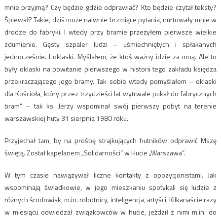
mnie przyjmą? Czy będzie gdzie odprawiać? Kto będzie czytał teksty?
Śpiewał? Takie, dziś może naiwnie brzmiące pytania, nurtowały mnie w
drodze do fabryki. I wtedy przy bramie przeżyłem pierwsze wielkie
zdumienie. Gęsty szpaler ludzi – uśmiechniętych i spłakanych
jednocześnie. I oklaski. Myślałem, że ktoś ważny idzie za mną. Ale to
były oklaski na powitanie pierwszego w historii tego zakładu księdza
przekraczającego jego bramy. Tak sobie wtedy pomyślałem – oklaski
dla Kościoła, który przez trzydzieści lat wytrwale pukał do fabrycznych
bram” – tak ks. Jerzy wspominał swój pierwszy pobyt na terenie
warszawskiej huty 31 sierpnia 1980 roku.
Przyjechał tam, by na prośbę strajkujących hutników odprawić Mszę
świętą. Został kapelanem „Solidarności” w Hucie „Warszawa”.
W tym czasie nawiązywał liczne kontakty z opozycjonistami. Jak
wspominają świadkowie, w jego mieszkaniu spotykali się ludzie z
różnych środowisk, m.in. robotnicy, inteligencja, artyści. Kilkanaście razy
w miesiącu odwiedzał związkowców w hucie, jeździł z nimi m.in. do