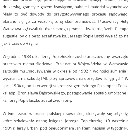
drukarską, granaty z gazem łzawiącym, naboje i materiał wybuchowy.
Miały to być dowody do przygotowywanego procesu sądowego.
Starano się go za wszelką cenę skompromitować. Pracownicy Huty
Warszawa zgłaszali do ówczesnego prymasa ks. kard. Józefa Glempa
sugestie, by dla bezpieczeństwa ks. Jerzego Popiełuszki wysłać go na
jakiś czas do Rzymu.
W grudniu 1983 r. ks. Jerzy Popiełuszko został aresztowany, wszczęto
przeciwko niemu śledztwo. Prokuratura Wojewódzka w Warszawie
zarzuciła mu „nadużywanie w okresie od 1982 r. wolności sumienia i
wyznania na szkodę PRL przy sprawowaniu obrzędów religijnych”. W
lipcu 1984 r., po interwencji sekretarza generalnego Episkopatu Polski
ks. abp. Bronisława Dąbrowskiego, postępowanie zostało umorzone i
ks. Jerzy Popiełuszko został zwolniony.
W tym czasie w prasie polskiej i sowieckiej ukazywały się artykuły,
które szkalowały osobę księdza Jerzego Popiełuszkę. 19 września
1984 r. Jerzy Urban, pod pseudonimem Jan Rem, napisał w tygodniku