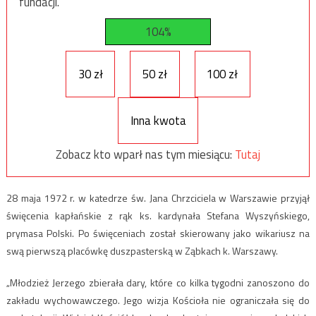
fundacji.
104%
30 zł
50 zł
100 zł
Inna kwota
Zobacz kto wparł nas tym miesiącu:
Tutaj
28 maja 1972 r. w katedrze św. Jana Chrzciciela w Warszawie przyjął
święcenia kapłańskie z rąk ks. kardynała Stefana Wyszyńskiego,
prymasa Polski. Po święceniach został skierowany jako wikariusz na
swą pierwszą placówkę duszpasterską w Ząbkach k. Warszawy.
„Młodzież Jerzego zbierała dary, które co kilka tygodni zanoszono do
zakładu wychowawczego. Jego wizja Kościoła nie ograniczała się do