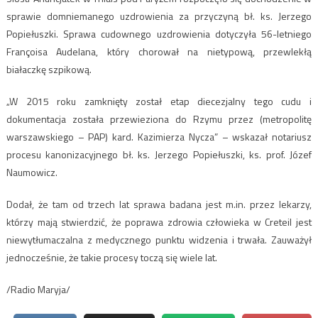
sprawie domniemanego uzdrowienia za przyczyną bł. ks. Jerzego
Popiełuszki. Sprawa cudownego uzdrowienia dotyczyła 56-letniego
Françoisa Audelana, który chorował na nietypową, przewlekłą
białaczkę szpikową.
„W 2015 roku zamknięty został etap diecezjalny tego cudu i
dokumentacja została przewieziona do Rzymu przez (metropolitę
warszawskiego – PAP) kard. Kazimierza Nycza” – wskazał notariusz
procesu kanonizacyjnego bł. ks. Jerzego Popiełuszki, ks. prof. Józef
Naumowicz.
Dodał, że tam od trzech lat sprawa badana jest m.in. przez lekarzy,
którzy mają stwierdzić, że poprawa zdrowia człowieka w Creteil jest
niewytłumaczalna z medycznego punktu widzenia i trwała. Zauważył
jednocześnie, że takie procesy toczą się wiele lat.
/Radio Maryja/