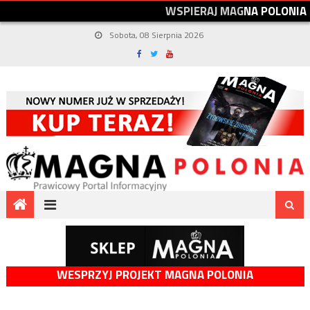
W
S
P
I
E
R
A
J
M
A
G
N
A
P
O
L
O
N
I
A
Sobota, 08 Sierpnia 2026
WESPRZYJ PROJEKT MAGNA POLONIA