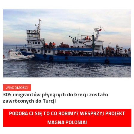
WIADOMOŚCI
305 imigrantów płynących do Grecji zostało
zawróconych do Turcji
PODOBA CI SIĘ TO CO ROBIMY? WESPRZYJ PROJEKT
MAGNA POLONIA!