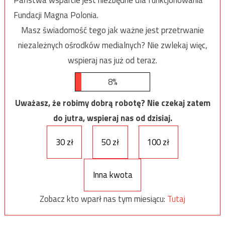
Państwa wsparcie jest niezbędne dla funkcjonowania
Fundacji Magna Polonia.
Masz świadomość tego jak ważne jest przetrwanie
niezależnych ośrodków medialnych? Nie zwlekaj więc,
wspieraj nas już od teraz.
8%
Uważasz, że robimy dobrą robotę? Nie czekaj zatem
do jutra, wspieraj nas od dzisiaj.
30 zł
50 zł
100 zł
Inna kwota
Zobacz kto wparł nas tym miesiącu:
Tutaj