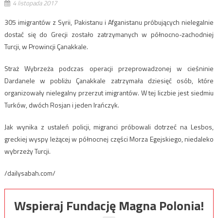
4 listopada 2017
305 imigrantów z Syrii, Pakistanu i Afganistanu próbujących nielegalnie
dostać się do Grecji zostało zatrzymanych w północno-zachodniej
Turcji, w Prowincji Çanakkale.
Straż Wybrzeża podczas operacji przeprowadzonej w cieśninie
Dardanele w pobliżu Çanakkale zatrzymała dziesięć osób, które
organizowały nielegalny przerzut imigrantów. W tej liczbie jest siedmiu
Turków, dwóch Rosjan i jeden Irańczyk.
Jak wynika z ustaleń policji, migranci próbowali dotrzeć na Lesbos,
greckiej wyspy leżącej w północnej części Morza Egejskiego, niedaleko
wybrzeży Turcji.
/dailysabah.com/
Wspieraj Fundację Magna Polonia!