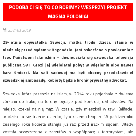
PODOBA CI SIĘ TO CO ROBIMY? WESPRZYJ PROJEKT
MAGNA POLONIA!
25 maja 2019
29-letnia obywatelka Szwecji, matka trójki dzieci, stanie w
niedzielę przed sądem w Bagdadzie. Jest oskarżona o powiązania z
tzw. Państwem Islamskim – dowiedziała się szwedzka telewizja
publiczna SVT. Grozi jej wieloletni pobyt w więzieniu albo nawet
kara śmierci. Na sali sadowej ma być obecny przedstawiciel
szwedzkiej ambasady. Kobiety będzie bronił prywatny adwokat.
Szwedka, która przeszła na islam, w 2014 roku pojechała z dwiema
córkami do Iraku, na tereny będące pod kontrolą dżihadystów. Na
miejscu czekał na nią mąż. W czasie, gdy mieszkali w tzw. Kalifacie,
urodziło im się trzecie dziecko, tym razem chłopiec. W październiku
zeszłego roku kobieta stanęła już raz przed irackim sądem. Wtedy
została oczyszczona z zarzutów o współpracę z terrorystami, ale