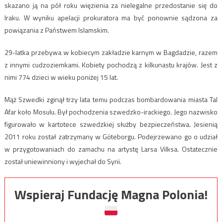
skazano ją na pół roku więzienia za nielegalne przedostanie się do
Iraku. W wyniku apelacji prokuratora ma być ponownie sądzona za
powiązania z Państwem Islamskim.
29-latka przebywa w kobiecym zakładzie karnym w Bagdadzie, razem
z innymi cudzoziemkami. Kobiety pochodzą z kilkunastu krajów. Jest z
nimi 774 dzieci w wieku poniżej 15 lat.
Mąż Szwedki zginął trzy lata temu podczas bombardowania miasta Tal
Afar koło Mosulu. Był pochodzenia szwedzko-irackiego. Jego nazwisko
figurowało w kartotece szwedzkiej służby bezpieczeństwa. Jesienią
2011 roku został zatrzymany w Göteborgu. Podejrzewano go o udział
w przygotowaniach do zamachu na artystę Larsa Vilksa. Ostatecznie
został uniewinniony i wyjechał do Syrii.
Wspieraj Fundację Magna Polonia!