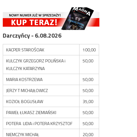
Darczyńcy - 6.08.2026
KACPER STAROŚCIAK
100,00
KULCZYK GRZEGORZ POLIŃSKA i
50,00
KULCZYK KATARZYNA
MARIA KOSTRZEWA
50,00
JERZY T MICHAJŁOWICZ
50,00
KOZIOŁ BOGUSŁAW
35,00
PAWEŁ ŁUKASZ ZIEMIAŃSKI
50,00
POTERA LIDIA i POTERA KRZYSZTOF
50,00
NIEMCZYK MICHAŁ
20,00