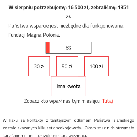
W sierpniu potrzebujemy:
16 500
zł, zebraliśmy:
1351
zł.
Państwa wsparcie jest niezbędne dla funkcjonowania
Fundacji Magna Polonia.
8%
30 zł
50 zł
100 zł
Inna kwota
Zobacz kto wparł nas tym miesiącu:
Tutaj
W Iraku za kontakty z tamtejszym odłamem Państwa Islamskiego
zostało skazanych kilkuset obcokrajowców. Około stu z nich otrzymało
kary śmierci, inni – długoletnie kary więzienia.