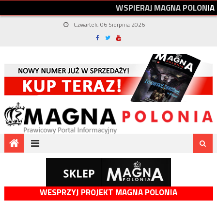
W
S
P
I
E
R
A
J
M
A
G
N
A
P
O
L
O
N
I
A
Czwartek, 06 Sierpnia 2026
WESPRZYJ PROJEKT MAGNA POLONIA