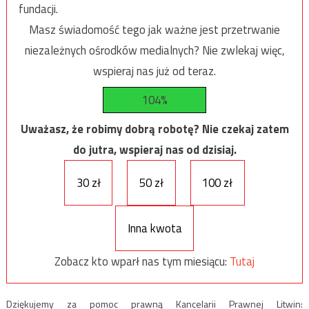
fundacji.
Masz świadomość tego jak ważne jest przetrwanie
niezależnych ośrodków medialnych? Nie zwlekaj więc,
wspieraj nas już od teraz.
104%
Uważasz, że robimy dobrą robotę? Nie czekaj zatem
do jutra, wspieraj nas od dzisiaj.
30 zł
50 zł
100 zł
Inna kwota
Zobacz kto wparł nas tym miesiącu:
Tutaj
Dziękujemy za pomoc prawną Kancelarii Prawnej Litwin: