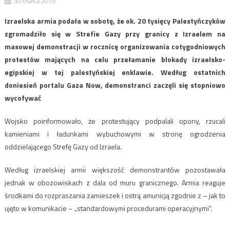
30 marca 2019
Izraelska armia podała w sobotę, że ok. 20 tysięcy Palestyńczyków
zgromadziło się w Strefie Gazy przy granicy z Izraelem na
masowej demonstracji w rocznicę organizowania cotygodniowych
protestów mających na celu przełamanie blokady izraelsko-
egipskiej w tej palestyńskiej enklawie. Według ostatnich
doniesień portalu Gaza Now, demonstranci zaczęli się stopniowo
wycofywać
Wojsko poinformowało, że protestujący podpalali opony, rzucali
kamieniami i ładunkami wybuchowymi w stronę ogrodzenia
oddzielającego Strefę Gazy od Izraela.
Według izraelskiej armii większość demonstrantów pozostawała
jednak w obozowiskach z dala od muru granicznego. Armia reaguje
środkami do rozpraszania zamieszek i ostrą amunicją zgodnie z – jak to
ujęto w komunikacie – „standardowymi procedurami operacyjnymi”.