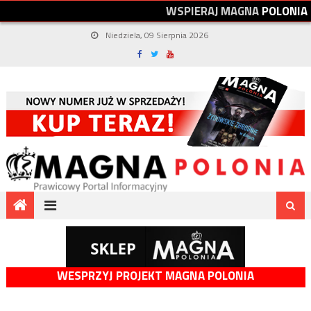
W
S
P
I
E
R
A
J
M
A
G
N
A
P
O
L
O
N
I
A
Niedziela, 09 Sierpnia 2026
WESPRZYJ PROJEKT MAGNA POLONIA