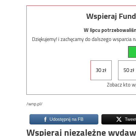
Wspieraj Fund
W lipcu potrzebowaliś
Dziękujemy! i zachęcamy do dalszego wsparcia na
30 zł
50 zł
Zobacz kto w
/wnp.pl/
Udostępnij na FB
Twee
Wspieraj niezależne wydaw