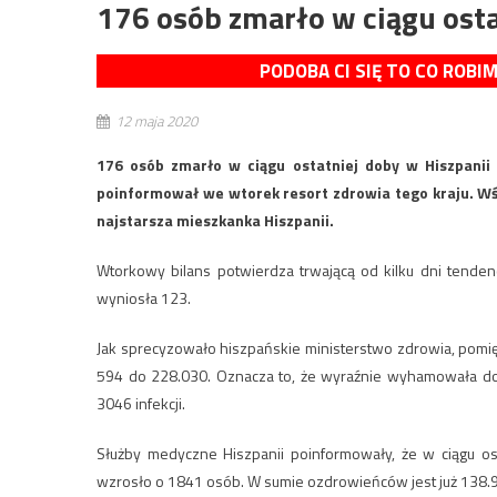
176 osób zmarło w ciągu osta
PODOBA CI SIĘ TO CO ROBI
12 maja 2020
176 osób zmarło w ciągu ostatniej doby w Hiszpanii n
poinformował we wtorek resort zdrowia tego kraju. Wś
najstarsza mieszkanka Hiszpanii.
Wtorkowy bilans potwierdza trwającą od kilku dni tende
wyniosła 123.
Jak sprecyzowało hiszpańskie ministerstwo zdrowia, pomię
594 do 228.030. Oznacza to, że wyraźnie wyhamowała d
3046 infekcji.
Służby medyczne Hiszpanii poinformowały, że w ciągu os
wzrosło o 1841 osób. W sumie ozdrowieńców jest już 138.