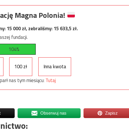
ację Magna Polonia!
my:
15 000
zł, zebraliśmy:
15 633,5
zł.
szej fundacji.
104%
100 zł
Inna kwota
parł nas tym miesiącu:
Tutaj
t
Obserwuj nas
Zapisz
nictwo: