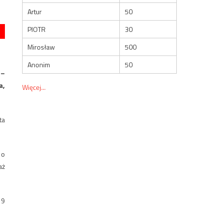
Artur
50
PIOTR
30
Mirosław
500
Anonim
50
 –
a,
Więcej...
ta
 o
aż
19