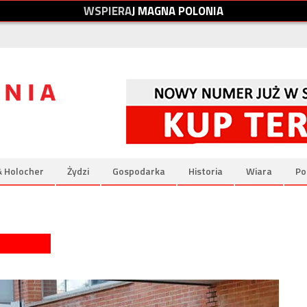
W
S
P
I
E
R
A
J
M
A
G
N
A
P
O
L
O
N
I
A
& Holocher
Żydzi
Gospodarka
Historia
Wiara
Po