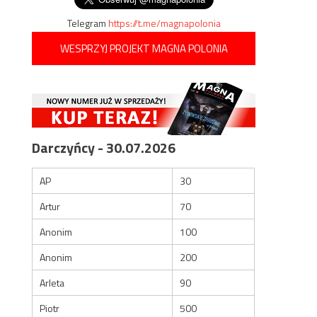
Telegram
https://t.me/magnapolonia
WESPRZYJ PROJEKT MAGNA POLONIA
Darczyńcy - 30.07.2026
AP
30
Artur
70
Anonim
100
Anonim
200
Arleta
90
Piotr
500