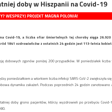
tniej doby w Hiszpanii na Covid-19
MY? WESPRZYJ PROJEKT MAGNA POLONIA!
a Covid-19, a liczba ofiar śmiertelnych tej choroby sięga 26.920
ród 1841 ozdrowieńców z ostatnich 24 godzin jest 113-letnia kobiet
ncję dobowych zgonów poniżej 200 przypadków. W poniedziałek liczba 
dzy poniedziałkiem a wtorkiem liczba infekcji SARS-CoV-2 zwiększyła się
obowa dynamika zakażeń. Podczas poprzednich 24 godzin zanotowano 
tatniej doby grono pacjentów, którzy wyzdrowieli po przebyciu Covid-
980.