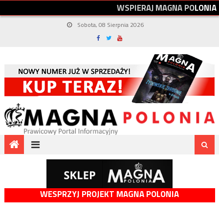
W
S
P
I
E
R
A
J
M
A
G
N
A
P
O
L
O
N
I
A
Sobota, 08 Sierpnia 2026
WESPRZYJ PROJEKT MAGNA POLONIA