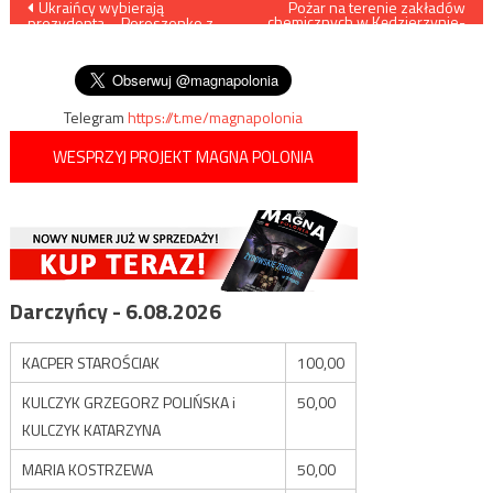
Nawigacja
Ukraińcy wybierają
Pożar na terenie zakładów
chemicznych w Kędzierzynie-
prezydenta – Poroszenko z
Koźlu
wpisu
niewielkimi szansami na
reelekcję
Telegram
https://t.me/magnapolonia
WESPRZYJ PROJEKT MAGNA POLONIA
Darczyńcy - 6.08.2026
KACPER STAROŚCIAK
100,00
KULCZYK GRZEGORZ POLIŃSKA i
50,00
KULCZYK KATARZYNA
MARIA KOSTRZEWA
50,00