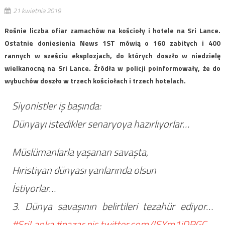
21 kwietnia 2019
Rośnie liczba ofiar zamachów na kościoły i hotele na Sri Lance.
Ostatnie doniesienia News 1ST mówią o 160 zabitych i 400
rannych w sześciu eksplozjach, do których doszło w niedzielę
wielkanocną na Sri Lance. Źródła w policji poinformowały, że do
wybuchów doszło w trzech kościołach i trzech hotelach.
Siyonistler iş başında:
Dünyayı istedikler senaryoya hazırlıyorlar…
Müslümanlarla yaşanan savaşta,
Hıristiyan dünyası yanlarında olsun
İstiyorlar…
3. Dünya savaşının belirtileri tezahür ediyor…
#SriLanka
#pazar
pic.twitter.com/ISXm1iDRGC