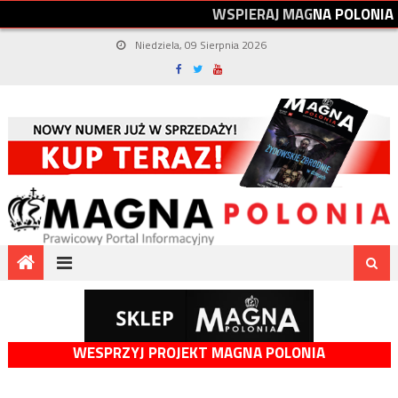
W
S
P
I
E
R
A
J
M
A
G
N
A
P
O
L
O
N
I
A
Niedziela, 09 Sierpnia 2026
WESPRZYJ PROJEKT MAGNA POLONIA