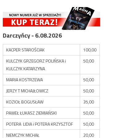
Darczyńcy - 6.08.2026
KACPER STAROŚCIAK
100,00
KULCZYK GRZEGORZ POLIŃSKA i
50,00
KULCZYK KATARZYNA
MARIA KOSTRZEWA
50,00
JERZY T MICHAJŁOWICZ
50,00
KOZIOŁ BOGUSŁAW
35,00
PAWEŁ ŁUKASZ ZIEMIAŃSKI
50,00
POTERA LIDIA i POTERA KRZYSZTOF
50,00
NIEMCZYK MICHAŁ
20,00