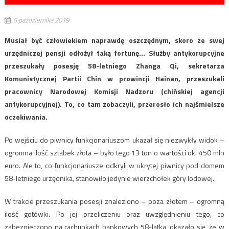
5 października 2019
Musiał być człowiekiem naprawdę oszczędnym, skoro ze swej
urzędniczej pensji odłożył taką fortunę… Służby antykorupcyjne
przeszukały posesję 58-letniego Zhanga Qi, sekretarza
Komunistycznej Partii Chin w prowincji Hainan, przeszukali
pracownicy Narodowej Komisji Nadzoru (chińskiej agencji
antykorupcyjnej). To, co tam zobaczyli, przerosło ich najśmielsze
oczekiwania.
Po wejściu do piwnicy funkcjonariuszom ukazał się niezwykły widok –
ogromna ilość sztabek złota – było tego 13 ton o wartości ok. 450 mln
euro. Ale to, co funkcjonariusze odkryli w ukrytej piwnicy pod domem
58-letniego urzędnika, stanowiło jedynie wierzchołek góry lodowej.
W trakcie przeszukania posesji znaleziono – poza złotem – ogromną
ilość gotówki. Po jej przeliczeniu oraz uwzględnieniu tego, co
zabezpieczono na rachunkach bankowych 58-latka, okazało się, że w