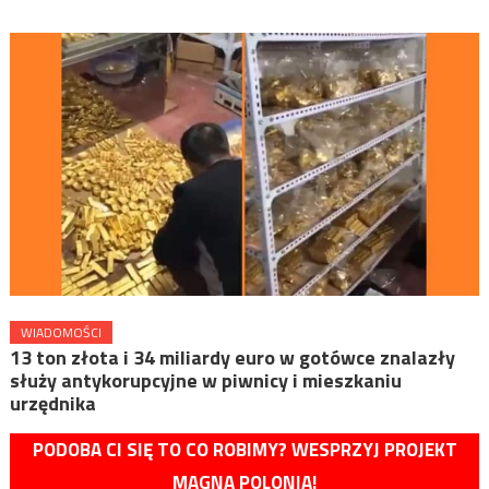
WIADOMOŚCI
13 ton złota i 34 miliardy euro w gotówce znalazły
służy antykorupcyjne w piwnicy i mieszkaniu
urzędnika
PODOBA CI SIĘ TO CO ROBIMY? WESPRZYJ PROJEKT
MAGNA POLONIA!