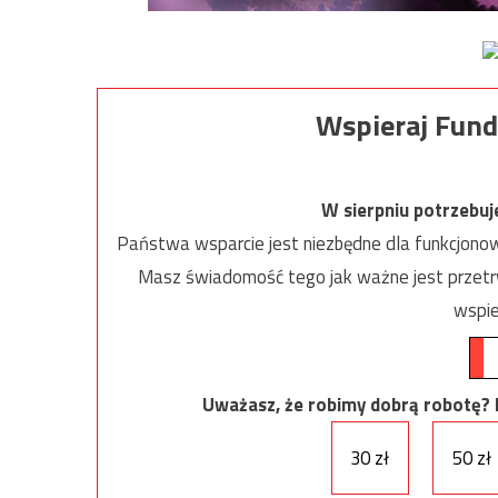
Wspieraj Fund
W sierpniu potrzebu
Państwa wsparcie jest niezbędne dla funkcjonow
Masz świadomość tego jak ważne jest przetrw
wspie
Uważasz, że robimy dobrą robotę? Ni
30 zł
50 zł