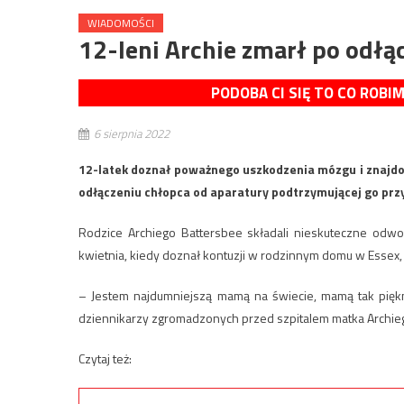
WIADOMOŚCI
12-leni Archie zmarł po odłą
PODOBA CI SIĘ TO CO ROBI
6 sierpnia 2022
12-latek doznał poważnego uszkodzenia mózgu i znajdow
odłączeniu chłopca od aparatury podtrzymującej go przy
Rodzice Archiego Battersbee składali nieskuteczne odwoł
kwietnia, kiedy doznał kontuzji w rodzinnym domu w Essex
– Jestem najdumniejszą mamą na świecie, mamą tak pięk
dziennikarzy zgromadzonych przed szpitalem matka Archie
Czytaj też: