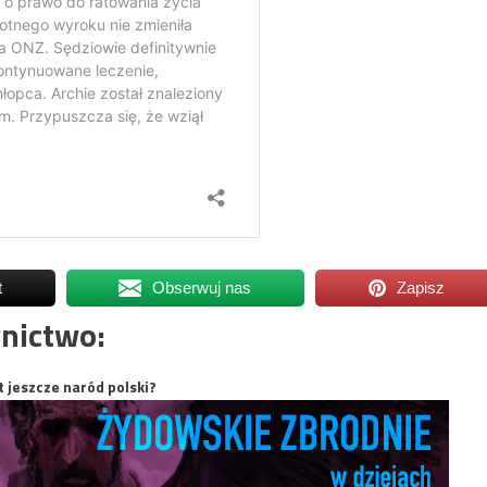
t
Obserwuj nas
Zapisz
nictwo:
t jeszcze naród polski?