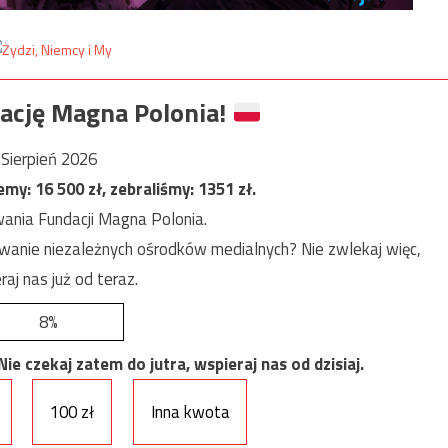
ację Magna Polonia!
Sierpień 2026
jemy:
16 500
zł, zebraliśmy:
1351
zł.
ania Fundacji Magna Polonia.
anie niezależnych ośrodków medialnych? Nie zwlekaj więc,
raj nas już od teraz.
8%
e czekaj zatem do jutra, wspieraj nas od dzisiaj.
100 zł
Inna kwota