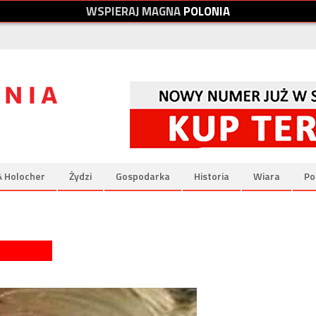
W
S
P
I
E
R
A
J
M
A
G
N
A
P
O
L
O
N
I
A
& Holocher
Żydzi
Gospodarka
Historia
Wiara
Po