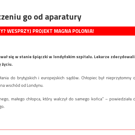
czeniu go od aparatury
MY? WESPRZYJ PROJEKT MAGNA POLONIA!
ał się w stanie śpiączki w londyńskim szpitalu. Lekarze zdecydowali
 życiu.
ania do brytyjskich i europejskich sądów. Chłopiec był nieprzytomny 
, na wschód od Londynu.
nego, małego chłopca, który walczył do samego końca” – powiedziała 
go.