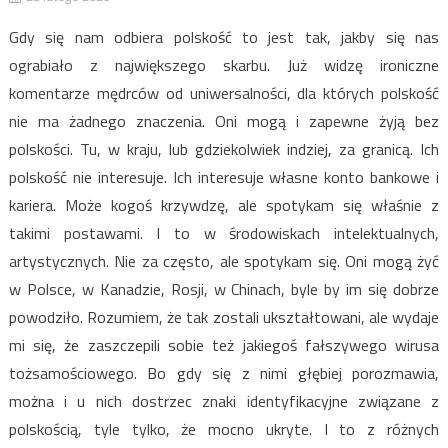
Gdy się nam odbiera polskość to jest tak, jakby się nas
ograbiało z największego skarbu. Już widzę ironiczne
komentarze mędrców od uniwersalności, dla których polskość
nie ma żadnego znaczenia. Oni mogą i zapewne żyją bez
polskości. Tu, w kraju, lub gdziekolwiek indziej, za granicą. Ich
polskość nie interesuje. Ich interesuje własne konto bankowe i
kariera. Może kogoś krzywdzę, ale spotykam się właśnie z
takimi postawami. I to w środowiskach intelektualnych,
artystycznych. Nie za często, ale spotykam się. Oni mogą żyć
w Polsce, w Kanadzie, Rosji, w Chinach, byle by im się dobrze
powodziło. Rozumiem, że tak zostali ukształtowani, ale wydaje
mi się, że zaszczepili sobie też jakiegoś fałszywego wirusa
tożsamościowego. Bo gdy się z nimi głębiej porozmawia,
można i u nich dostrzec znaki identyfikacyjne związane z
polskością, tyle tylko, że mocno ukryte. I to z różnych