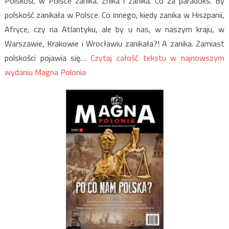
Polskość w Polsce zanika. Znika i zanika. Co za paradoks. By
polskość zanikała w Polsce. Co innego, kiedy zanika w Hiszpanii,
Afryce, czy na Atlantyku, ale by u nas, w naszym kraju, w
Warszawie, Krakowie i Wrocławiu zanikała?! A zanika. Zamiast
polskości pojawia się…
Czytaj całość tekstu w najnowszym
wydaniu Magna Polonia