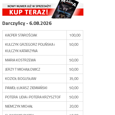
Darczyńcy - 6.08.2026
KACPER STAROŚCIAK
100,00
KULCZYK GRZEGORZ POLIŃSKA i
50,00
KULCZYK KATARZYNA
MARIA KOSTRZEWA
50,00
JERZY T MICHAJŁOWICZ
50,00
KOZIOŁ BOGUSŁAW
35,00
PAWEŁ ŁUKASZ ZIEMIAŃSKI
50,00
POTERA LIDIA i POTERA KRZYSZTOF
50,00
NIEMCZYK MICHAŁ
20,00