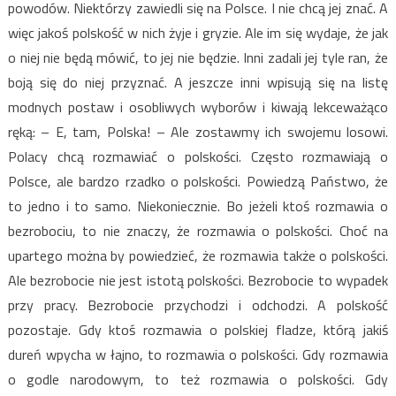
powodów. Niektórzy zawiedli się na Polsce. I nie chcą jej znać. A
więc jakoś polskość w nich żyje i gryzie. Ale im się wydaje, że jak
o niej nie będą mówić, to jej nie będzie. Inni zadali jej tyle ran, że
boją się do niej przyznać. A jeszcze inni wpisują się na listę
modnych postaw i osobliwych wyborów i kiwają lekceważąco
ręką: – E, tam, Polska! – Ale zostawmy ich swojemu losowi.
Polacy chcą rozmawiać o polskości. Często rozmawiają o
Polsce, ale bardzo rzadko o polskości. Powiedzą Państwo, że
to jedno i to samo. Niekoniecznie. Bo jeżeli ktoś rozmawia o
bezrobociu, to nie znaczy, że rozmawia o polskości. Choć na
upartego można by powiedzieć, że rozmawia także o polskości.
Ale bezrobocie nie jest istotą polskości. Bezrobocie to wypadek
przy pracy. Bezrobocie przychodzi i odchodzi. A polskość
pozostaje. Gdy ktoś rozmawia o polskiej fladze, którą jakiś
dureń wpycha w łajno, to rozmawia o polskości. Gdy rozmawia
o godle narodowym, to też rozmawia o polskości. Gdy