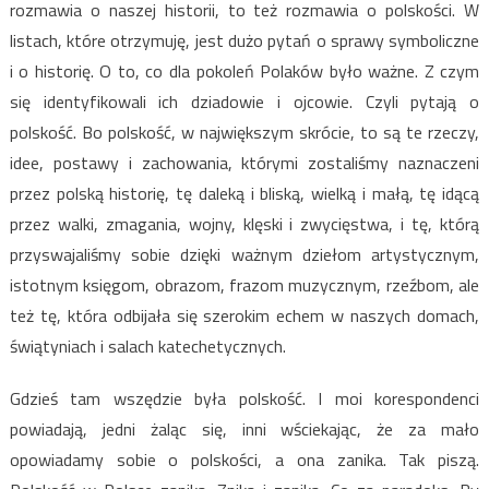
rozmawia o naszej historii, to też rozmawia o polskości. W
listach, które otrzymuję, jest dużo pytań o sprawy symboliczne
i o historię. O to, co dla pokoleń Polaków było ważne. Z czym
się identyfikowali ich dziadowie i ojcowie. Czyli pytają o
polskość. Bo polskość, w największym skrócie, to są
te rzeczy,
idee, postawy i zachowania, którymi zostaliśmy naznaczeni
przez polską historię, tę daleką i bliską, wielką i małą, tę idącą
przez walki, zmagania, wojny, klęski i zwycięstwa, i tę, którą
przyswajaliśmy sobie dzięki ważnym dziełom artystycznym,
istotnym księgom, obrazom, frazom muzycznym, rzeźbom, ale
też tę, która odbijała się szerokim echem w naszych domach,
świątyniach i salach katechetycznych.
Gdzieś tam wszędzie była polskość. I moi korespondenci
powiadają, jedni żaląc się, inni wściekając, że za mało
opowiadamy sobie o polskości, a ona zanika. Tak piszą.