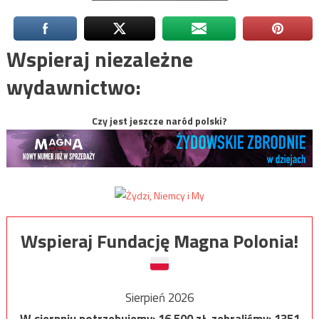
Wspieraj niezależne
wydawnictwo:
Czy jest jeszcze naród polski?
Wspieraj Fundację Magna Polonia!
Sierpień 2026
W sierpniu potrzebujemy:
16 500
zł, zebraliśmy:
1351