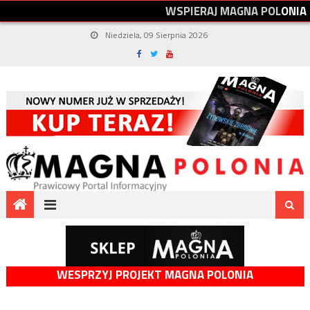
W
S
P
I
E
R
A
J
M
A
G
N
A
P
O
L
O
N
I
A
Niedziela, 09 Sierpnia 2026
WESPRZYJ PROJEKT MAGNA POLONIA