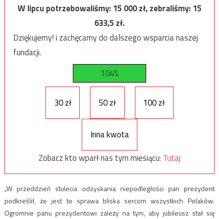
W lipcu potrzebowaliśmy:
15 000
zł, zebraliśmy:
15
633,5
zł.
Dziękujemy! i zachęcamy do dalszego wsparcia naszej
fundacji.
104%
30 zł
50 zł
100 zł
Inna kwota
Zobacz kto wparł nas tym miesiącu:
Tutaj
„W przeddzień stulecia odzyskania niepodległości pan prezydent
podkreślił, że jest to sprawa bliska sercom wszystkich Polaków.
Ogromnie panu prezydentowi zależy na tym, aby jubileusz stał się