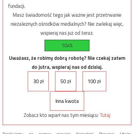
fundacji.
Masz świadomość tego jak ważne jest przetrwanie
niezależnych ośrodków medialnych? Nie zwlekaj więc,
wspieraj nas już od teraz.
104%
Uważasz, że robimy dobrą robotę? Nie czekaj zatem
do jutra, wspieraj nas od dzisiaj.
30 zł
50 zł
100 zł
Inna kwota
Zobacz kto wparł nas tym miesiącu:
Tutaj
Dziękujemy za pomoc prawną Kancelarii Prawnej Litwin: