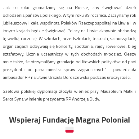
„Jak co roku gromadzimy się na Rossie, aby świętować dzień
odrodzenia państwa polskiego. W tym roku 99 rocznica. Zaczynamy rok
jubileuszowy i cała wspólnota Polaków Rzeczypospolitej na Litwie i w
innych krajach będzie świętować. Polacy na Litwie aktywnie obchodzą
tę wielką rocznicę. W szkołach, przedszkolach, teatrach, samorządach,
organizacjach odbywają się koncerty, spotkania, rajdy rowerowe, bieg
sztafetowy. Licznie uczestniczy w tych obchodach młodzież. Cieszy
mnie także, że otrzymaliśmy gratulacje od litewskich polityków: od pani
prezydent i od pana ministra spraw zagranicznych” – powiedziała
ambasador RP na Litwie Urszula Doroszewska podczas uroczystości.
Szefowa polskiej dyplomacji złożyła wieniec przy Mauzoleum Matki i
Serca Syna w imieniu prezydenta RP Andrzeja Dudy.
Wspieraj Fundację Magna Polonia!