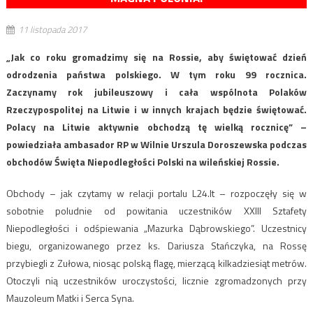
11 listopada 2017
„Jak co roku gromadzimy się na Rossie, aby świętować dzień
odrodzenia państwa polskiego. W tym roku 99 rocznica.
Zaczynamy rok jubileuszowy i cała wspólnota Polaków
Rzeczypospolitej na Litwie i w innych krajach będzie świętować.
Polacy na Litwie aktywnie obchodzą tę wielką rocznicę” –
powiedziała ambasador RP w Wilnie Urszula Doroszewska podczas
obchodów Święta Niepodległości Polski na wileńskiej Rossie.
Obchody – jak czytamy w relacji portalu L24.lt – rozpoczęły się w
sobotnie poludnie od powitania uczestników XXIII Sztafety
Niepodległości i odśpiewania „Mazurka Dąbrowskiego”. Uczestnicy
biegu, organizowanego przez ks. Dariusza Stańczyka, na Rossę
przybiegli z Zułowa, niosąc polską flagę, mierzącą kilkadziesiąt metrów.
Otoczyli nią uczestników uroczystości, licznie zgromadzonych przy
Mauzoleum Matki i Serca Syna.