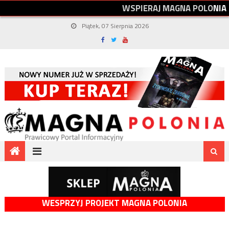
W
S
P
I
E
R
A
J
M
A
G
N
A
P
O
L
O
N
I
A
Piątek, 07 Sierpnia 2026
WESPRZYJ PROJEKT MAGNA POLONIA