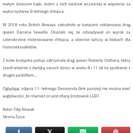
małym dzieciom bajki. Jeden z nich siedział wcześniej w więzieniu za
wykorzystanie 8-letniego chłopca.
W 2018 roku British Airways zatrudniło w kampanii reklamowej drag
queen Darrena Sewella. Okazało się, że odsiadywał on wyrok za
czterokrotne molestowanie chłopca, a obecnie tańczy w klubach dla
homoseksualistów.
Z kolei brytyjska policja zatrzymała drag queen Roberta Clothera, który
szedł właśnie z dwójką swoich dzieci w wieku 8 i 11 lat na spotkanie z
drugim pedofilem…
Oglądając zdjęcia 11- letniego Desmonda (link poniżej) nie można mieć
wątpliwości, że również on jest ofiarą środowisk LGBT.
Autor: Filip Nowak
Strona Życia