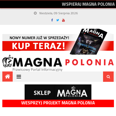
W
S
P
I
E
R
A
J
M
A
G
N
A
P
O
L
O
N
I
A
Niedziela, 09 Sierpnia 2026
WESPRZYJ PROJEKT MAGNA POLONIA