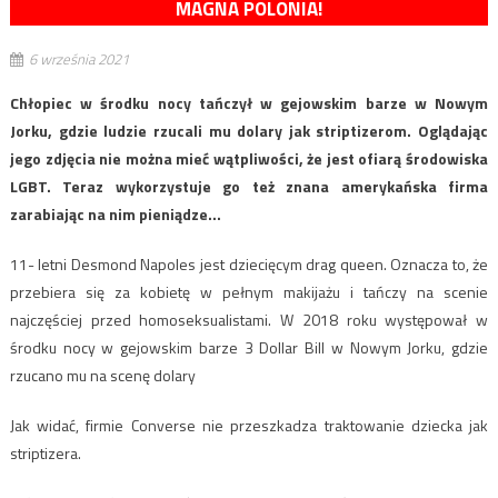
MAGNA POLONIA!
6 września 2021
Chłopiec w środku nocy tańczył w gejowskim barze w Nowym
Jorku, gdzie ludzie rzucali mu dolary jak striptizerom. Oglądając
jego zdjęcia nie można mieć wątpliwości, że jest ofiarą środowiska
LGBT. Teraz wykorzystuje go też znana amerykańska firma
zarabiając na nim pieniądze…
11- letni Desmond Napoles jest dziecięcym drag queen. Oznacza to, że
przebiera się za kobietę w pełnym makijażu i tańczy na scenie
najczęściej przed homoseksualistami. W 2018 roku występował w
środku nocy w gejowskim barze 3 Dollar Bill w Nowym Jorku, gdzie
rzucano mu na scenę dolary
Jak widać, firmie Converse nie przeszkadza traktowanie dziecka jak
striptizera.