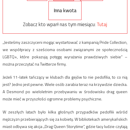
Inna kwota
Zobacz kto wparł nas tym miesiącu:
Tutaj
„Jesteśmy zaszczyceni mogąc wystartować z kampanią Pride Collection,
we współpracy z sześcioma osobami związanymi ze społecznością
LGBTQ+, które pokazują potęgę wyrażania prawdziwych siebie” –
można przeczytać na Twitterze firmy.
Jeżeli 11-latek tańczący w klubach dla gejów to nie pedofilia, to co nią
jest? Jedno jest pewne. Wiele osób zarabia teraz na krzywdzie dziecka.
A Desmond po wieloletnim przebywaniu w środowisku drag queen
może mieć w przyszłości ogromne problemy psychiczne.
W zeszłych latach było kilka głośnych przypadków pedofilii wśród
mężczyzn przebierających się za kobiety. W bibliotekach amerykańskich
miast odbywa się akcja „Drag Queen Storytime”, gdzie tacy ludzie czytają