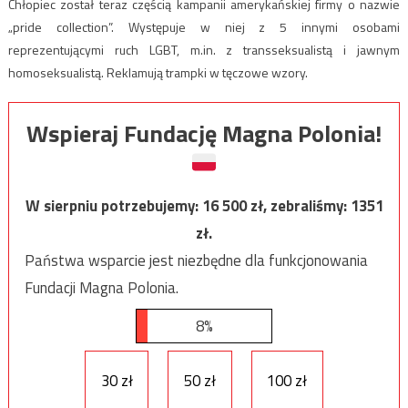
Chłopiec został teraz częścią kampanii amerykańskiej firmy o nazwie
„pride collection”. Występuje w niej z 5 innymi osobami
reprezentującymi ruch LGBT, m.in. z transseksualistą i jawnym
homoseksualistą. Reklamują trampki w tęczowe wzory.
Wspieraj Fundację Magna Polonia!
W sierpniu potrzebujemy:
16 500
zł, zebraliśmy:
1351
zł.
Państwa wsparcie jest niezbędne dla funkcjonowania
Fundacji Magna Polonia.
8%
30 zł
50 zł
100 zł