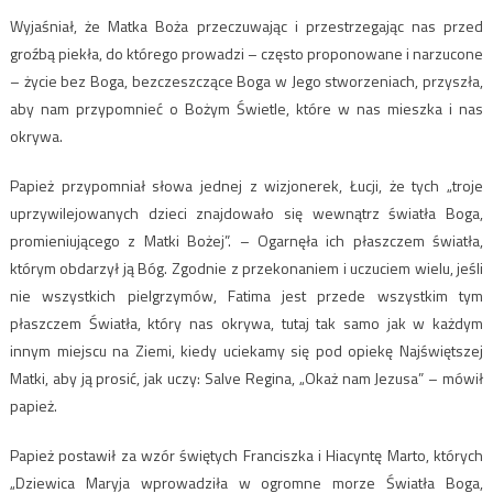
Wyjaśniał, że Matka Boża przeczuwając i przestrzegając nas przed
groźbą piekła, do którego prowadzi – często proponowane i narzucone
– życie bez Boga, bezczeszczące Boga w Jego stworzeniach, przyszła,
aby nam przypomnieć o Bożym Świetle, które w nas mieszka i nas
okrywa.
Papież przypomniał słowa jednej z wizjonerek, Łucji, że tych „troje
uprzywilejowanych dzieci znajdowało się wewnątrz światła Boga,
promieniującego z Matki Bożej”. – Ogarnęła ich płaszczem światła,
którym obdarzył ją Bóg. Zgodnie z przekonaniem i uczuciem wielu, jeśli
nie wszystkich pielgrzymów, Fatima jest przede wszystkim tym
płaszczem Światła, który nas okrywa, tutaj tak samo jak w każdym
innym miejscu na Ziemi, kiedy uciekamy się pod opiekę Najświętszej
Matki, aby ją prosić, jak uczy: Salve Regina, „Okaż nam Jezusa” – mówił
papież.
Papież postawił za wzór świętych Franciszka i Hiacyntę Marto, których
„Dziewica Maryja wprowadziła w ogromne morze Światła Boga,