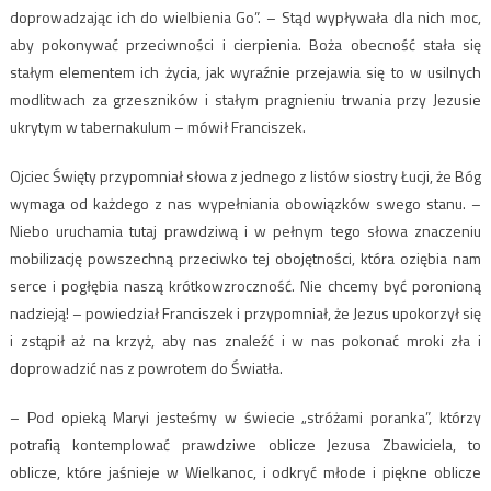
doprowadzając ich do wielbienia Go”. – Stąd wypływała dla nich moc,
aby pokonywać przeciwności i cierpienia. Boża obecność stała się
stałym elementem ich życia, jak wyraźnie przejawia się to w usilnych
modlitwach za grzeszników i stałym pragnieniu trwania przy Jezusie
ukrytym w tabernakulum – mówił Franciszek.
Ojciec Święty przypomniał słowa z jednego z listów siostry Łucji, że Bóg
wymaga od każdego z nas wypełniania obowiązków swego stanu. –
Niebo uruchamia tutaj prawdziwą i w pełnym tego słowa znaczeniu
mobilizację powszechną przeciwko tej obojętności, która oziębia nam
serce i pogłębia naszą krótkowzroczność. Nie chcemy być poronioną
nadzieją! – powiedział Franciszek i przypomniał, że Jezus upokorzył się
i zstąpił aż na krzyż, aby nas znaleźć i w nas pokonać mroki zła i
doprowadzić nas z powrotem do Światła.
– Pod opieką Maryi jesteśmy w świecie „stróżami poranka”, którzy
potrafią kontemplować prawdziwe oblicze Jezusa Zbawiciela, to
oblicze, które jaśnieje w Wielkanoc, i odkryć młode i piękne oblicze