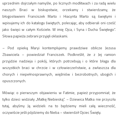
uprzednim dojrzałym namyśle, po licznych modlitwach i za radą wielu
naszych Braci w biskupstwie, orzekamy i stwierdzamy, że
błogosławieni Franciszek Marto i Hiacynta Marto są świętymi i
wpisujemy ich do katalogu świętych, polecając, aby odbierali oni cześć
jako święci w całym Kościele. W imię Ojca, i Syna i Ducha Świętego”.
Słowa papieża zebrani przyjęli oklaskami.
– Pod opieką Maryi kontemplujemy prawdziwe oblicze Jezusa
Zbawiciela – powiedział Franciszek. Podkreślił, że z Jej ramion
przyjdzie nadzieja i pokój, których potrzebują i o które błaga dla
wszystkich braci w chrzcie i w człowieczeństwie, a zwłaszcza dla
chorych i niepełnosprawnych, więźniów i bezrobotnych, ubogich i
opuszczonych.
Mówiąc o pierwszym objawieniu w Fatimie, papież przypomniał, że
tylko dzieci widziały „Matkę Niebieską”. – Dziewica Matka nie przyszła
tutaj, abyśmy Ją widzieli: na to będziemy mieli całą wieczność,
oczywiście jeśli pójdziemy do Nieba – stwierdził Ojciec Święty.