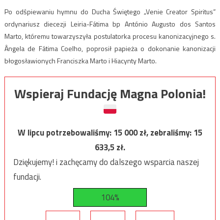
Po odśpiewaniu hymnu do Ducha Świętego „Venie Creator Spiritus”
ordynariusz diecezji Leiria-Fátima bp António Augusto dos Santos
Marto, któremu towarzyszyła postulatorka procesu kanonizacyjnego s.
Ângela de Fátima Coelho, poprosił papieża o dokonanie kanonizacji
błogosławionych Franciszka Marto i Hiacynty Marto.
Wspieraj Fundację Magna Polonia!
W lipcu potrzebowaliśmy:
15 000
zł, zebraliśmy:
15
633,5
zł.
Dziękujemy! i zachęcamy do dalszego wsparcia naszej
fundacji.
104%