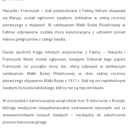
Hiacynta i Franciszek – mali pastuszkowie z Fatimy, którym objawiała
się Maryja, zostali ogłoszeni świętymi, dokładnie w setną rocznicę
pierwszego z objawień. W sanktuarium Matki Bożej Różańcowej w
Fatimie odprawiona została msza kanonizacyjna z udziałem ponad
miliona pielgrzymów z całego świata.
Dwoje spośród trojga młodych wizjonerów z Fatimy – Hiacynta i
Franciszek Marto zostali ogłoszeni świętymi. Dokonał tego papież
Franciszek na początku mszy św., którą odprawił w tamtejszym
sanktuarium Matki Bożej Różańcowej w dniu setnej rocznicy
pierwszego objawienia Matki Bożej z 1917 r. Stali się oni najmłodszymi
świętymi Kościoła katolickiego, którzy nie są męczennikami.
W uroczystości kanonizacyjnej wziął udział m.in. 9-letni Lucas z Brazylii,
którego medycznie niewytłumaczalne uzdrowienie stanowiło cud za
wstawiennictwem nowych świętych – niezbędny do zakończenia
procesu kanonizacyjnego.