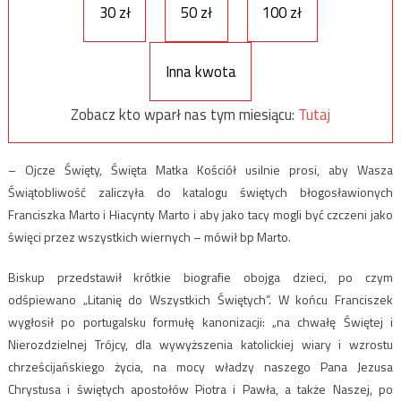
30 zł
50 zł
100 zł
Inna kwota
Zobacz kto wparł nas tym miesiącu:
Tutaj
– Ojcze Święty, Święta Matka Kościół usilnie prosi, aby Wasza
Świątobliwość zaliczyła do katalogu świętych błogosławionych
Franciszka Marto i Hiacynty Marto i aby jako tacy mogli być czczeni jako
święci przez wszystkich wiernych – mówił bp Marto.
Biskup przedstawił krótkie biografie obojga dzieci, po czym
odśpiewano „Litanię do Wszystkich Świętych”. W końcu Franciszek
wygłosił po portugalsku formułę kanonizacji: „na chwałę Świętej i
Nierozdzielnej Trójcy, dla wywyższenia katolickiej wiary i wzrostu
chrześcijańskiego życia, na mocy władzy naszego Pana Jezusa
Chrystusa i świętych apostołów Piotra i Pawła, a także Naszej, po