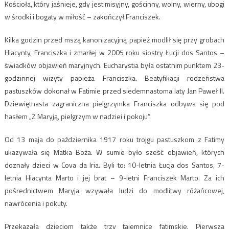
Kościoła, który jaśnieje, gdy jest misyjny, gościnny, wolny, wierny, ubogi
w środki i bogaty w miłość – zakończył Franciszek.
Kilka godzin przed mszą kanonizacyjną papież modlił się przy grobach
Hiacynty, Franciszka i zmarłej w 2005 roku siostry Łucji dos Santos –
świadków objawień maryjnych. Eucharystia była ostatnim punktem 23-
godzinnej wizyty papieża Franciszka. Beatyfikacji rodzeństwa
pastuszków dokonał w Fatimie przed siedemnastoma laty Jan Paweł II.
Dziewiętnasta zagraniczna pielgrzymka Franciszka odbywa się pod
hasłem „Z Maryją, pielgrzym w nadziei i pokoju”.
Od 13 maja do października 1917 roku trojgu pastuszkom z Fatimy
ukazywała się Matka Boża. W sumie było sześć objawień, których
doznały dzieci w Cova da Iria. Byli to: 10-letnia Łucja dos Santos, 7-
letnia Hiacynta Marto i jej brat – 9-letni Franciszek Marto. Za ich
pośrednictwem Maryja wzywała ludzi do modlitwy różańcowej,
nawrócenia i pokuty.
Przekazała dzieciom także trzy tajemnice fatimskie. Pierwsza