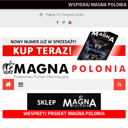
W
S
P
I
E
R
A
J
M
A
G
N
A
P
O
L
O
N
I
A
Piątek, 07 Sierpnia 2026
WESPRZYJ PROJEKT MAGNA POLONIA