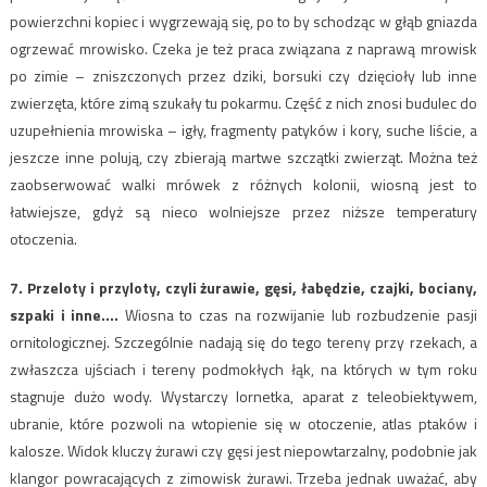
powierzchni kopiec i wygrzewają się, po to by schodząc w głąb gniazda
ogrzewać mrowisko. Czeka je też praca związana z naprawą mrowisk
po zimie – zniszczonych przez dziki, borsuki czy dzięcioły lub inne
zwierzęta, które zimą szukały tu pokarmu. Część z nich znosi budulec do
uzupełnienia mrowiska – igły, fragmenty patyków i kory, suche liście, a
jeszcze inne polują, czy zbierają martwe szczątki zwierząt. Można też
zaobserwować walki mrówek z różnych kolonii, wiosną jest to
łatwiejsze, gdyż są nieco wolniejsze przez niższe temperatury
otoczenia.
7. Przeloty i przyloty, czyli żurawie, gęsi, łabędzie, czajki, bociany,
szpaki i inne….
Wiosna to czas na rozwijanie lub rozbudzenie pasji
ornitologicznej. Szczególnie nadają się do tego tereny przy rzekach, a
zwłaszcza ujściach i tereny podmokłych łąk, na których w tym roku
stagnuje dużo wody. Wystarczy lornetka, aparat z teleobiektywem,
ubranie, które pozwoli na wtopienie się w otoczenie, atlas ptaków i
kalosze. Widok kluczy żurawi czy gęsi jest niepowtarzalny, podobnie jak
klangor powracających z zimowisk żurawi. Trzeba jednak uważać, aby