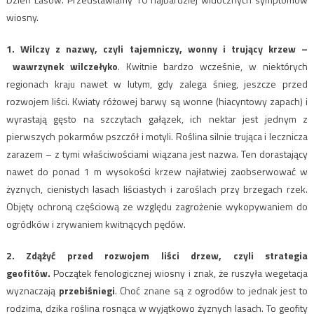
wiosny.
1. Wilczy z nazwy, czyli tajemniczy, wonny i trujący krzew –
wawrzynek wilczełyko
. Kwitnie bardzo wcześnie, w niektórych
regionach kraju nawet w lutym, gdy zalega śnieg, jeszcze przed
rozwojem liści. Kwiaty różowej barwy są wonne (hiacyntowy zapach) i
wyrastają gęsto na szczytach gałązek, ich nektar jest jednym z
pierwszych pokarmów pszczół i motyli. Roślina silnie trująca i lecznicza
zarazem – z tymi właściwościami wiązana jest nazwa. Ten dorastający
nawet do ponad 1 m wysokości krzew najłatwiej zaobserwować w
żyznych, cienistych lasach liściastych i zaroślach przy brzegach rzek.
Objęty ochroną częściową ze względu zagrożenie wykopywaniem do
ogródków i zrywaniem kwitnących pędów.
2. Zdążyć przed rozwojem liści drzew, czyli strategia
geofitów.
Początek fenologicznej wiosny i znak, że ruszyła wegetacja
wyznaczają
przebiśniegi
. Choć znane są z ogrodów to jednak jest to
rodzima, dzika roślina rosnąca w wyjątkowo żyznych lasach. To geofity