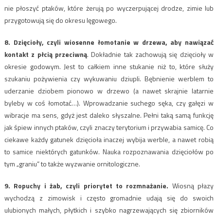
nie płoszyć ptaków, które żerują po wyczerpującej drodze, zimie lub
przygotowują się do okresu lęgowego.
8. Dzięcioły, czyli wiosenne łomotanie w drzewa, aby nawiązać
kontakt z płcią przeciwną
. Dokładnie tak zachowują się dzięcioły w
okresie godowym. Jest to całkiem inne stukanie niż to, które służy
szukaniu pożywienia czy wykuwaniu dziupli. Bębnienie werblem to
uderzanie dziobem pionowo w drzewo (a nawet skrajnie latarnie
byleby w coś łomotać…). Wprowadzanie suchego sęka, czy gałęzi w
wibracje ma sens, gdyż jest daleko słyszalne. Pełni taką samą funkcję
jak śpiew innych ptaków, czyli znaczy terytorium i przywabia samicę. Co
ciekawe każdy gatunek dzięcioła inaczej wybija werble, a nawet robią
to samice niektórych gatunków. Nauka rozpoznawania dzięciołów po
tym „graniu” to także wyzwanie ornitologiczne.
9. Ropuchy i żab, czyli priorytet to rozmnażanie.
Wiosną płazy
wychodzą z zimowisk i często gromadnie udają się do swoich
ulubionych małych, płytkich i szybko nagrzewających się zbiorników