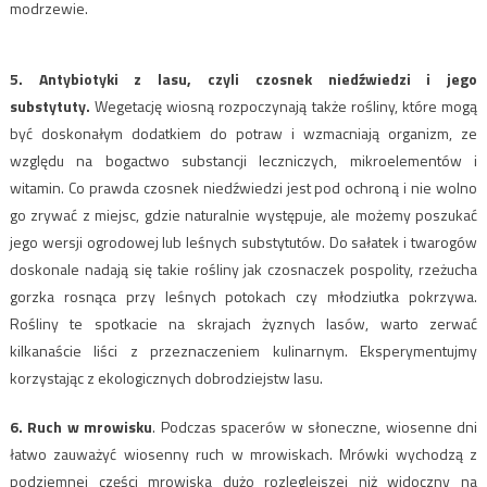
modrzewie.
5. Antybiotyki z lasu, czyli czosnek niedźwiedzi i jego
substytuty.
Wegetację wiosną rozpoczynają także rośliny, które mogą
być doskonałym dodatkiem do potraw i wzmacniają organizm, ze
względu na bogactwo substancji leczniczych, mikroelementów i
witamin. Co prawda czosnek niedźwiedzi jest pod ochroną i nie wolno
go zrywać z miejsc, gdzie naturalnie występuje, ale możemy poszukać
jego wersji ogrodowej lub leśnych substytutów. Do sałatek i twarogów
doskonale nadają się takie rośliny jak czosnaczek pospolity, rzeżucha
gorzka rosnąca przy leśnych potokach czy młodziutka pokrzywa.
Rośliny te spotkacie na skrajach żyznych lasów, warto zerwać
kilkanaście liści z przeznaczeniem kulinarnym. Eksperymentujmy
korzystając z ekologicznych dobrodziejstw lasu.
6. Ruch w mrowisku
. Podczas spacerów w słoneczne, wiosenne dni
łatwo zauważyć wiosenny ruch w mrowiskach. Mrówki wychodzą z
podziemnej części mrowiska dużo rozleglejszej niż widoczny na