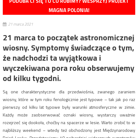
PODOBA CI SIĘ TO CO ROBIMY? WESPRZYJ PROJEKT
MAGNA POLONIA!
21 marca 2021
21 marca to początek astronomicznej
wiosny. Symptomy świadczące o tym,
że nadchodzi ta wyjątkowa i
wyczekiwana pora roku obserwujemy
od kilku tygodni.
Są one charakterystyczne dla przedwiośnia, zwanego zaraniem
wiosny, które w tym roku fenologicznie jest typowe – tak jak po raz
pierwszy od kilku lat typowe były warunki atmosferyczne w zimie.
Każdy może zaobserwować oznaki wiosny, wystarczy uważnie
rozejrzeć się dookoła, choćby na spacerze w lesie. Warto zrobić to w
najbliższy weekend – wtedy też obchodzony jest Międzynarodowy
Dzień Lasów. Przedstawiamy 10 najbardziej widocznych symptomów