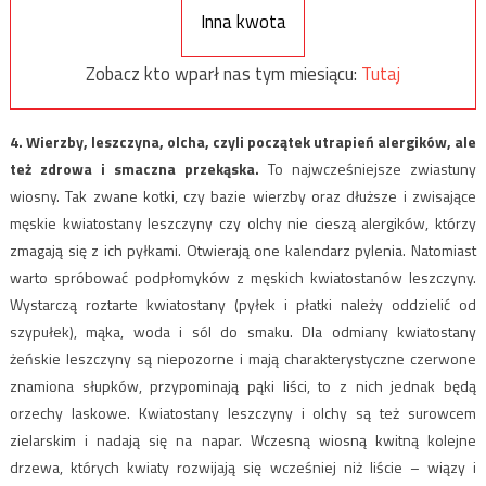
Inna kwota
Zobacz kto wparł nas tym miesiącu:
Tutaj
4. Wierzby, leszczyna, olcha,
czyli początek utrapień alergików, ale
też zdrowa i smaczna przekąska.
To najwcześniejsze zwiastuny
wiosny. Tak zwane kotki, czy bazie wierzby oraz dłuższe i zwisające
męskie kwiatostany leszczyny czy olchy nie cieszą alergików, którzy
zmagają się z ich pyłkami. Otwierają one kalendarz pylenia. Natomiast
warto spróbować podpłomyków z męskich kwiatostanów leszczyny.
Wystarczą roztarte kwiatostany (pyłek i płatki należy oddzielić od
szypułek), mąka, woda i sól do smaku. Dla odmiany kwiatostany
żeńskie leszczyny są niepozorne i mają charakterystyczne czerwone
znamiona słupków, przypominają pąki liści, to z nich jednak będą
orzechy laskowe. Kwiatostany leszczyny i olchy są też surowcem
zielarskim i nadają się na napar. Wczesną wiosną kwitną kolejne
drzewa, których kwiaty rozwijają się wcześniej niż liście – wiązy i