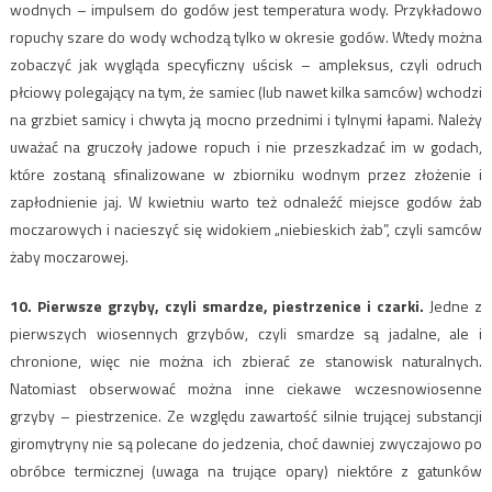
wodnych – impulsem do godów jest temperatura wody. Przykładowo
ropuchy szare do wody wchodzą tylko w okresie godów. Wtedy można
zobaczyć jak wygląda specyficzny uścisk – ampleksus, czyli odruch
płciowy polegający na tym, że samiec (lub nawet kilka samców) wchodzi
na grzbiet samicy i chwyta ją mocno przednimi i tylnymi łapami. Należy
uważać na gruczoły jadowe ropuch i nie przeszkadzać im w godach,
które zostaną sfinalizowane w zbiorniku wodnym przez złożenie i
zapłodnienie jaj. W kwietniu warto też odnaleźć miejsce godów żab
moczarowych i nacieszyć się widokiem „niebieskich żab”, czyli samców
żaby moczarowej.
10. Pierwsze grzyby, czyli smardze, piestrzenice i czarki.
Jedne z
pierwszych wiosennych grzybów, czyli smardze są jadalne, ale i
chronione, więc nie można ich zbierać ze stanowisk naturalnych.
Natomiast obserwować można inne ciekawe wczesnowiosenne
grzyby – piestrzenice. Ze względu zawartość silnie trującej substancji
giromytryny nie są polecane do jedzenia, choć dawniej zwyczajowo po
obróbce termicznej (uwaga na trujące opary) niektóre z gatunków