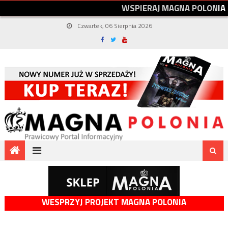
W
S
P
I
E
R
A
J
M
A
G
N
A
P
O
L
O
N
I
A
Czwartek, 06 Sierpnia 2026
WESPRZYJ PROJEKT MAGNA POLONIA