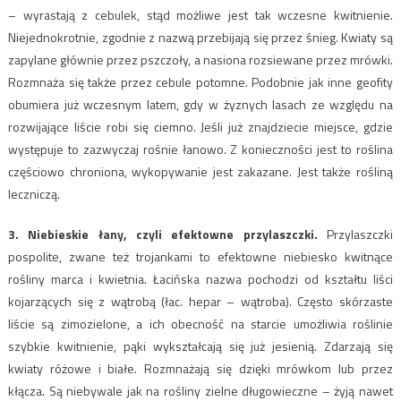
– wyrastają z cebulek, stąd możliwe jest tak wczesne kwitnienie.
Niejednokrotnie, zgodnie z nazwą przebijają się przez śnieg. Kwiaty są
zapylane głównie przez pszczoły, a nasiona rozsiewane przez mrówki.
Rozmnaża się także przez cebule potomne. Podobnie jak inne geofity
obumiera już wczesnym latem, gdy w żyznych lasach ze względu na
rozwijające liście robi się ciemno. Jeśli już znajdziecie miejsce, gdzie
występuje to zazwyczaj rośnie łanowo. Z konieczności jest to roślina
częściowo chroniona, wykopywanie jest zakazane. Jest także rośliną
leczniczą.
3. Niebieskie łany, czyli efektowne przylaszczki.
Przylaszczki
pospolite, zwane też trojankami to efektowne niebiesko kwitnące
rośliny marca i kwietnia. Łacińska nazwa pochodzi od kształtu liści
kojarzących się z wątrobą (łac. hepar – wątroba). Często skórzaste
liście są zimozielone, a ich obecność na starcie umożliwia roślinie
szybkie kwitnienie, pąki wykształcają się już jesienią. Zdarzają się
kwiaty różowe i białe. Rozmnażają się dzięki mrówkom lub przez
kłącza. Są niebywale jak na rośliny zielne długowieczne – żyją nawet