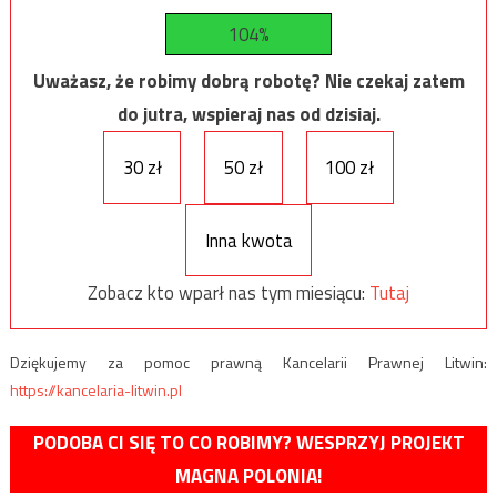
104%
Uważasz, że robimy dobrą robotę? Nie czekaj zatem
do jutra, wspieraj nas od dzisiaj.
30 zł
50 zł
100 zł
Inna kwota
Zobacz kto wparł nas tym miesiącu:
Tutaj
Dziękujemy za pomoc prawną Kancelarii Prawnej Litwin:
https://kancelaria-litwin.pl
PODOBA CI SIĘ TO CO ROBIMY? WESPRZYJ PROJEKT
MAGNA POLONIA!