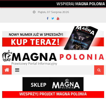
W
S
P
I
E
R
A
J
M
A
G
N
A
P
O
L
O
N
I
A
Piątek, 07 Sierpnia 2026
WESPRZYJ PROJEKT MAGNA POLONIA