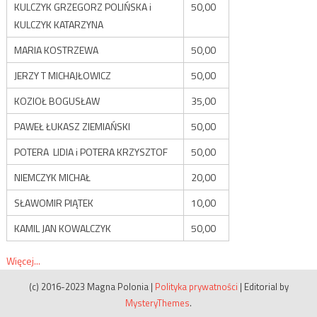
KULCZYK GRZEGORZ POLIŃSKA i
50,00
KULCZYK KATARZYNA
MARIA KOSTRZEWA
50,00
JERZY T MICHAJŁOWICZ
50,00
KOZIOŁ BOGUSŁAW
35,00
PAWEŁ ŁUKASZ ZIEMIAŃSKI
50,00
POTERA LIDIA i POTERA KRZYSZTOF
50,00
NIEMCZYK MICHAŁ
20,00
SŁAWOMIR PIĄTEK
10,00
KAMIL JAN KOWALCZYK
50,00
Więcej...
(c) 2016-2023 Magna Polonia
|
Polityka prywatności
|
Editorial by
MysteryThemes
.