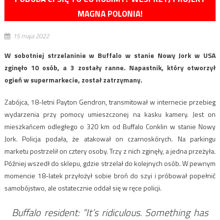
MAGNA POLONIA!
15 maja 2022
W sobotniej strzelaninie w Buffalo w stanie Nowy Jork w USA
zginęło 10 osób, a 3 zostały ranne. Napastnik, który otworzył
ogień w supermarkecie, został zatrzymany.
Zabójca, 18-letni Payton Gendron, transmitował w internecie przebieg
wydarzenia przy pomocy umieszczonej na kasku kamery. Jest on
mieszkańcem odległego o 320 km od Buffalo Conklin w stanie Nowy
Jork. Policja podała, że atakował on czarnoskórych. Na parkingu
marketu postrzelił on cztery osoby. Trzy z nich zginęły, a jedna przeżyła.
Później wszedł do sklepu, gdzie strzelał do kolejnych osób. W pewnym
momencie 18-latek przyłożył sobie broń do szyi i próbował popełnić
samobójstwo, ale ostatecznie oddał się w ręce policji.
Buffalo resident: “It’s ridiculous. Something has