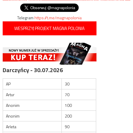
wpisu
Telegram
https://t.me/magnapolonia
WESPRZYJ PROJEKT MAGNA POLONIA
Darczyńcy - 30.07.2026
AP
30
Artur
70
Anonim
100
Anonim
200
Arleta
90