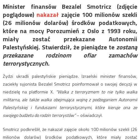
Minister finansów Bezalel Smotricz (zdjęcie
poglądowe)
nakazał
zajęcie 100 milionów szekli
(26 milionów dolarów) środków podatkowych,
które na mocy Porozumień z Oslo z 1993 roku,
miały zostać przekazane Autonomii
Palestyńskiej. Stwierdził, że pieniądze te
zostaną
przekazane rodzinom ofiar zamachów
terrorystycznych.
Żydzi ukradli palestyńskie pieniądze. Izraelski minister finansów,
zaciekły syjonista Bezalel Smotricz poinformował o swojej decyzji w
niedzielę na platformie X.
“Walka z terroryzmem to nie tylko walka
militarna, ale także walka obejmująca wojnę z podżeganiem Autonomii
Palestyńskiej i funduszami terrorystycznymi, które kieruje ona ze
swojego budżetu do rodzin terrorystów”
– oświadczył.
Smotricz podkreślił, że nakazał zajęcie około 100 milionów szekli (26
milionów dolarów) środków podatkowych, które miały zostać