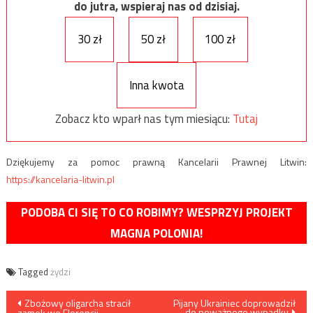
do jutra, wspieraj nas od dzisiaj.
30 zł
50 zł
100 zł
Inna kwota
Zobacz kto wparł nas tym miesiącu:
Tutaj
Dziękujemy za pomoc prawną Kancelarii Prawnej Litwin:
https://kancelaria-litwin.pl
PODOBA CI SIĘ TO CO ROBIMY? WESPRZYJ PROJEKT
MAGNA POLONIA!
Tagged
żydzi
Nawigacja
Zbożowy oligarcha stracił
Pijany Ukrainiec doprowadził
do poważnego wypadku
zamek we Florencji