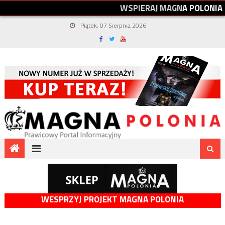
W
S
P
I
E
R
A
J
M
A
G
N
A
P
O
L
O
N
I
A
Piątek, 07 Sierpnia 2026
WESPRZYJ PROJEKT MAGNA POLONIA