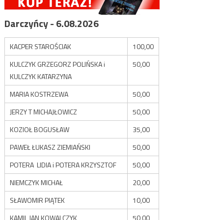
Darczyńcy - 6.08.2026
KACPER STAROŚCIAK
100,00
KULCZYK GRZEGORZ POLIŃSKA i
50,00
KULCZYK KATARZYNA
MARIA KOSTRZEWA
50,00
JERZY T MICHAJŁOWICZ
50,00
KOZIOŁ BOGUSŁAW
35,00
PAWEŁ ŁUKASZ ZIEMIAŃSKI
50,00
POTERA LIDIA i POTERA KRZYSZTOF
50,00
NIEMCZYK MICHAŁ
20,00
SŁAWOMIR PIĄTEK
10,00
KAMIL JAN KOWALCZYK
50,00