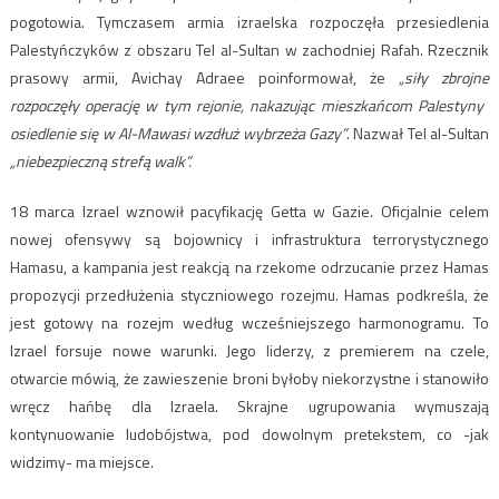
pogotowia. Tymczasem armia izraelska rozpoczęła przesiedlenia
Palestyńczyków z obszaru Tel al-Sultan w zachodniej Rafah. Rzecznik
prasowy armii, Avichay Adraee poinformował, że
„siły zbrojne
rozpoczęły operację w tym rejonie, nakazując mieszkańcom Palestyny ​​
osiedlenie się w Al-Mawasi wzdłuż wybrzeża Gazy”
. Nazwał Tel al-Sultan
„niebezpieczną strefą walk”.
18 marca Izrael wznowił pacyfikację Getta w Gazie. Oficjalnie celem
nowej ofensywy są bojownicy i infrastruktura terrorystycznego
Hamasu, a kampania jest reakcją na rzekome odrzucanie przez Hamas
propozycji przedłużenia styczniowego rozejmu. Hamas podkreśla, że
jest gotowy na rozejm według wcześniejszego harmonogramu. To
Izrael forsuje nowe warunki. Jego liderzy, z premierem na czele,
otwarcie mówią, że zawieszenie broni byłoby niekorzystne i stanowiło
wręcz hańbę dla Izraela. Skrajne ugrupowania wymuszają
kontynuowanie ludobójstwa, pod dowolnym pretekstem, co -jak
widzimy- ma miejsce.