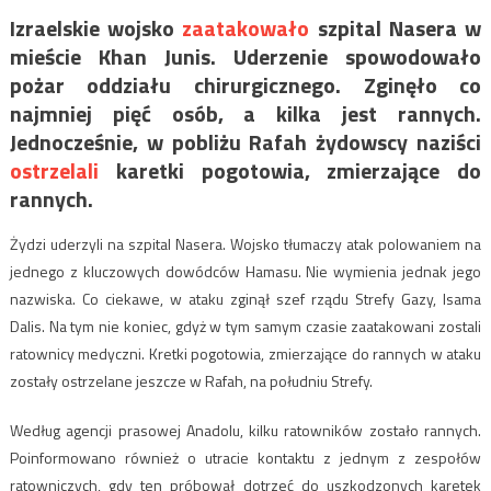
Izraelskie wojsko
zaatakowało
szpital Nasera w
mieście Khan Junis. Uderzenie spowodowało
pożar oddziału chirurgicznego. Zginęło co
najmniej pięć osób, a kilka jest rannych.
Jednocześnie, w pobliżu Rafah żydowscy naziści
ostrzelali
karetki pogotowia, zmierzające do
rannych.
Żydzi uderzyli na szpital Nasera. Wojsko tłumaczy atak polowaniem na
jednego z kluczowych dowódców Hamasu. Nie wymienia jednak jego
nazwiska. Co ciekawe, w ataku zginął szef rządu Strefy Gazy, Isama
Dalis. Na tym nie koniec, gdyż w tym samym czasie zaatakowani zostali
ratownicy medyczni. Kretki pogotowia, zmierzające do rannych w ataku
zostały ostrzelane jeszcze w Rafah, na południu Strefy.
Według agencji prasowej Anadolu, kilku ratowników zostało rannych.
Poinformowano również o utracie kontaktu z jednym z zespołów
ratowniczych, gdy ten próbował dotrzeć do uszkodzonych karetek