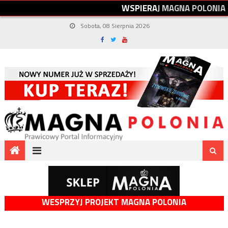
W
S
P
I
E
R
A
J
M
A
G
N
A
P
O
L
O
N
I
A
Sobota, 08 Sierpnia 2026
WESPRZYJ PROJEKT MAGNA POLONIA