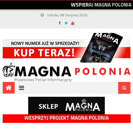
W
S
P
I
E
R
A
J
M
A
G
N
A
P
O
L
O
N
I
A
Sobota, 08 Sierpnia 2026
WESPRZYJ PROJEKT MAGNA POLONIA