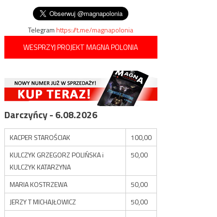
„Zielony Ład”
wpisu
Hiszpanii
Telegram
https://t.me/magnapolonia
WESPRZYJ PROJEKT MAGNA POLONIA
Darczyńcy - 6.08.2026
KACPER STAROŚCIAK
100,00
KULCZYK GRZEGORZ POLIŃSKA i
50,00
KULCZYK KATARZYNA
MARIA KOSTRZEWA
50,00
JERZY T MICHAJŁOWICZ
50,00