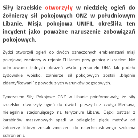
Siły izraelskie
otworzyły
w niedzielę ogień do
żołnierzy sił pokojowych ONZ w południowym
Libanie. Misja pokojowa UNIFIL określiła ten
incydent jako poważne naruszenie zobowiązań
pokojowych.
Żydzi otworzyli ogień do dwóch oznaczonych emblematami misji
pokojowej żołnierzy w rejonie El Hames przy granicy z Izraelem. Nie
odnotowano żadnych obrażeń wśród personelu ONZ. Jak podało
żydowskie wojsko, żołnierze sił pokojowych zostali „błędnie
zidentyfikowani” z powodu złych warunków pogodowych.
Tymczasem Siły Pokojowe ONZ w Libanie poinformowały, że siły
izraelskie otworzyły ogień do dwóch pieszych z czołgu Merkava,
nielegalnie stacjonującego na terytorium Libanu. Ciężki ostrzał z
karabinów maszynowych spadł w odległości pięciu metrów od
żołnierzy, którzy zostali zmuszeni do natychmiastowego szukania
schronienia.