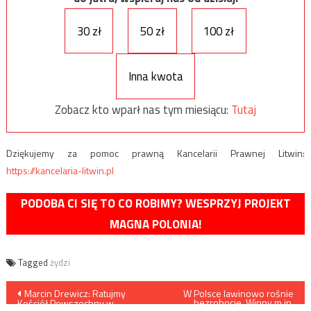
30 zł
50 zł
100 zł
Inna kwota
Zobacz kto wparł nas tym miesiącu:
Tutaj
Dziękujemy za pomoc prawną Kancelarii Prawnej Litwin:
https://kancelaria-litwin.pl
PODOBA CI SIĘ TO CO ROBIMY? WESPRZYJ PROJEKT
MAGNA POLONIA!
Tagged
żydzi
Nawigacja
Marcin Drewicz: Ratujmy
W Polsce lawinowo rośnie
bezrobocie. Winny m.in.
Kościół Powszechny w