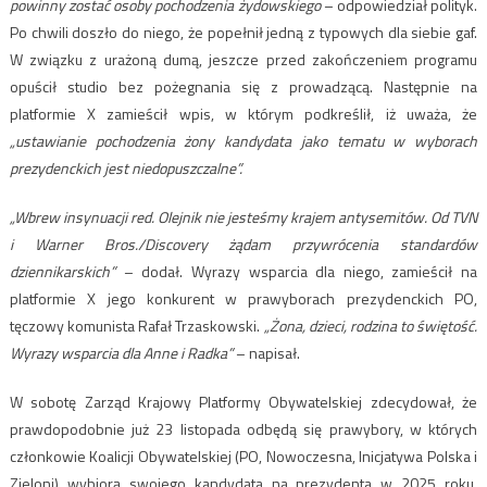
powinny zostać osoby pochodzenia żydowskiego
– odpowiedział polityk.
Po chwili doszło do niego, że popełnił jedną z typowych dla siebie gaf.
W związku z urażoną dumą, jeszcze przed zakończeniem programu
opuścił studio bez pożegnania się z prowadzącą. Następnie na
platformie X zamieścił wpis, w którym podkreślił, iż uważa, że
„ustawianie pochodzenia żony kandydata jako tematu w wyborach
prezydenckich jest niedopuszczalne”.
„Wbrew insynuacji red. Olejnik nie jesteśmy krajem antysemitów. Od TVN
i Warner Bros./Discovery żądam przywrócenia standardów
dziennikarskich”
– dodał. Wyrazy wsparcia dla niego, zamieścił na
platformie X jego konkurent w prawyborach prezydenckich PO,
tęczowy komunista Rafał Trzaskowski.
„Żona, dzieci, rodzina to świętość.
Wyrazy wsparcia dla Anne i Radka”
– napisał.
W sobotę Zarząd Krajowy Platformy Obywatelskiej zdecydował, że
prawdopodobnie już 23 listopada odbędą się prawybory, w których
członkowie Koalicji Obywatelskiej (PO, Nowoczesna, Inicjatywa Polska i
Zieloni) wybiorą swojego kandydata na prezydenta w 2025 roku.