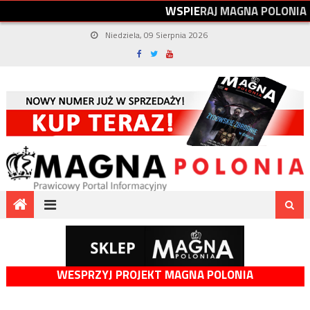
W
S
P
I
E
R
A
J
M
A
G
N
A
P
O
L
O
N
I
A
Niedziela, 09 Sierpnia 2026
WESPRZYJ PROJEKT MAGNA POLONIA