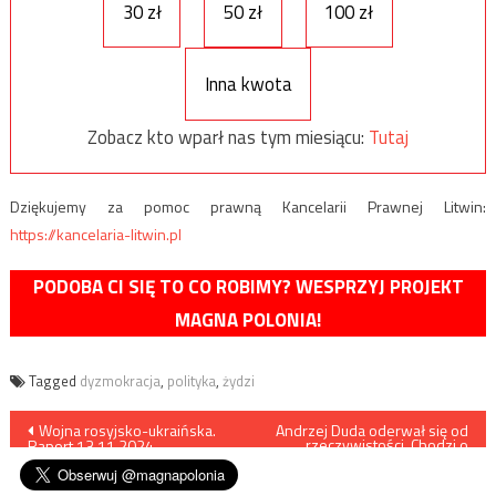
30 zł
50 zł
100 zł
Inna kwota
Zobacz kto wparł nas tym miesiącu:
Tutaj
Dziękujemy za pomoc prawną Kancelarii Prawnej Litwin:
https://kancelaria-litwin.pl
PODOBA CI SIĘ TO CO ROBIMY? WESPRZYJ PROJEKT
MAGNA POLONIA!
Tagged
dyzmokracja
,
polityka
,
żydzi
Nawigacja
Wojna rosyjsko-ukraińska.
Andrzej Duda oderwał się od
rzeczywistości. Chodzi o
Raport 13.11.2024
Ukrainę
wpisu