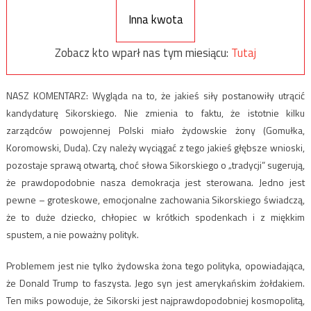
Inna kwota
Zobacz kto wparł nas tym miesiącu:
Tutaj
NASZ KOMENTARZ: Wygląda na to, że jakieś siły postanowiły utrącić
kandydaturę Sikorskiego. Nie zmienia to faktu, że istotnie kilku
zarządców powojennej Polski miało żydowskie żony (Gomułka,
Koromowski, Duda). Czy należy wyciągać z tego jakieś głębsze wnioski,
pozostaje sprawą otwartą, choć słowa Sikorskiego o „tradycji” sugerują,
że prawdopodobnie nasza demokracja jest sterowana. Jedno jest
pewne – groteskowe, emocjonalne zachowania Sikorskiego świadczą,
że to duże dziecko, chłopiec w krótkich spodenkach i z miękkim
spustem, a nie poważny polityk.
Problemem jest nie tylko żydowska żona tego polityka, opowiadająca,
że Donald Trump to faszysta. Jego syn jest amerykańskim żołdakiem.
Ten miks powoduje, że Sikorski jest najprawdopodobniej kosmopolitą,