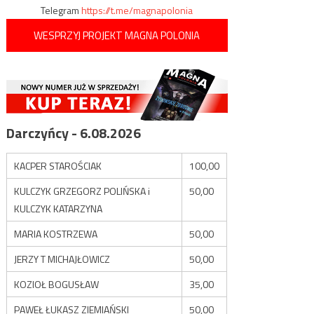
Telegram
https://t.me/magnapolonia
WESPRZYJ PROJEKT MAGNA POLONIA
Darczyńcy - 6.08.2026
KACPER STAROŚCIAK
100,00
KULCZYK GRZEGORZ POLIŃSKA i
50,00
KULCZYK KATARZYNA
MARIA KOSTRZEWA
50,00
JERZY T MICHAJŁOWICZ
50,00
KOZIOŁ BOGUSŁAW
35,00
PAWEŁ ŁUKASZ ZIEMIAŃSKI
50,00