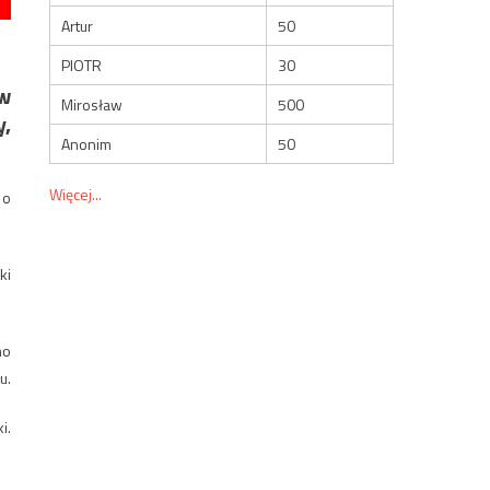
Artur
50
PIOTR
30
 w
Mirosław
500
y,
Anonim
50
Więcej...
 o
ki
no
u.
i.