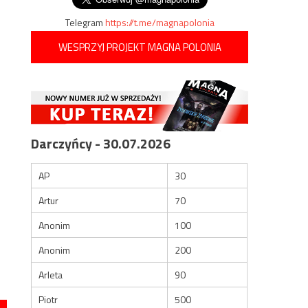
Telegram
https://t.me/magnapolonia
WESPRZYJ PROJEKT MAGNA POLONIA
Darczyńcy - 30.07.2026
AP
30
Artur
70
Anonim
100
Anonim
200
Arleta
90
Piotr
500