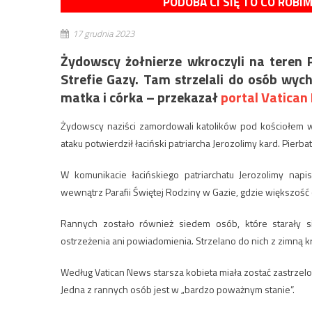
PODOBA CI SIĘ TO CO ROBI
17 grudnia 2023
Żydowscy żołnierze wkroczyli na teren Pa
Strefie Gazy. Tam strzelali do osób wyc
matka i córka – przekazał
portal Vatican
Żydowscy naziści zamordowali katolików pod kościołem w
ataku potwierdził łaciński patriarcha Jerozolimy kard. Pierbatt
W komunikacie łacińskiego patriarchatu Jerozolimy napi
wewnątrz Parafii Świętej Rodziny w Gazie, gdzie większość 
Rannych zostało również siedem osób, które starały 
ostrzeżenia ani powiadomienia. Strzelano do nich z zimną k
Według Vatican News starsza kobieta miała zostać zastrzelon
Jedna z rannych osób jest w „bardzo poważnym stanie”.