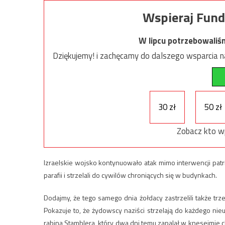
Wspieraj Fund
W lipcu potrzebowaliś
Dziękujemy! i zachęcamy do dalszego wsparcia na
30 zł
50 zł
Zobacz kto w
Izraelskie wojsko kontynuowało atak mimo interwencji patria
parafii i strzelali do cywilów chroniących się w budynkach.
Dodajmy, że tego samego dnia żołdacy zastrzelili także trz
Pokazuje to, że żydowscy naziści strzelają do każdego ni
rabina Stamblera, który dwa dni temu zapalał w knesejmie c