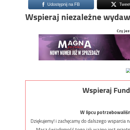
Udostępnij na FB
Twee
Wspieraj niezależne wydaw
Czy jes
Wspieraj Fund
W lipcu potrzebowaliś
Dziękujemy! i zachęcamy do dalszego wsparcia na
Masz świadomość tego jak ważne jest przetrw