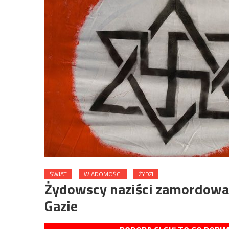
ŚWIAT
WIADOMOŚCI
ŻYDZI
Żydowscy naziści zamordowal
Gazie