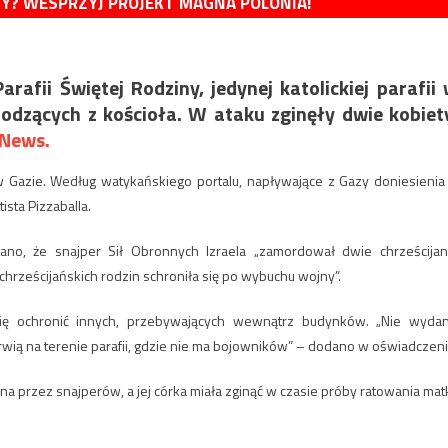
MY? WESPRZYJ PROJEKT MAGNA POLONIA!
rafii Świętej Rodziny, jedynej katolickiej parafii
hodzących z kościoła. W ataku zginęły dwie kobiet
 News.
 Gazie. Według watykańskiego portalu, napływające z Gazy doniesienia
ista Pizzaballa.
sano, że snajper Sił Obronnych Izraela „zamordował dwie chrześcijan
chrześcijańskich rodzin schroniła się po wybuchu wojny”.
się ochronić innych, przebywających wewnątrz budynków. „Nie wyda
rwią na terenie parafii, gdzie nie ma bojowników” – dodano w oświadczeni
a przez snajperów, a jej córka miała zginąć w czasie próby ratowania matk