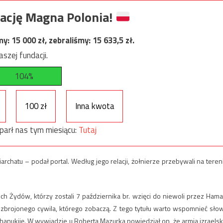
ację Magna Polonia!
my:
15 000
zł, zebraliśmy:
15 633,5
zł.
szej fundacji.
104%
100 zł
Inna kwota
parł nas tym miesiącu:
Tutaj
rchatu – podał portal. Według jego relacji, żołnierze przebywali na teren
ech Żydów, którzy zostali 7 października br. wzięci do niewoli przez Hama
euzbrojonego cywila, którego zobaczą. Z tego tytułu warto wspomnieć sło
hanukiję. W wywiadzie u Roberta Mazurka powiedział on, że armia izraelsk