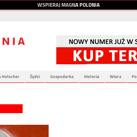
W
S
P
I
E
R
A
J
M
A
G
N
A
P
O
L
O
N
I
A
& Holocher
Żydzi
Gospodarka
Historia
Wiara
Po