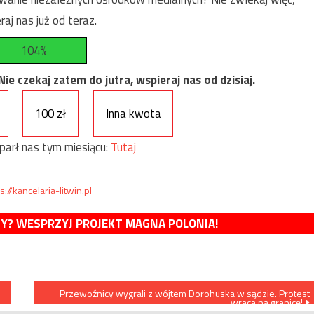
raj nas już od teraz.
104%
e czekaj zatem do jutra, wspieraj nas od dzisiaj.
100 zł
Inna kwota
parł nas tym miesiącu:
Tutaj
s://kancelaria-litwin.pl
MY? WESPRZYJ PROJEKT MAGNA POLONIA!
Przewoźnicy wygrali z wójtem Dorohuska w sądzie. Protest
wraca na granicę!