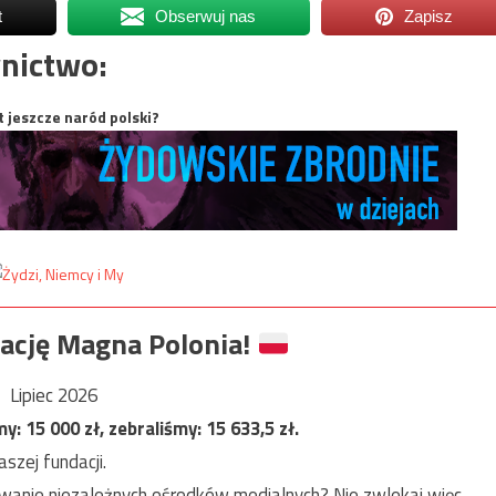
t
Obserwuj nas
Zapisz
nictwo:
t jeszcze naród polski?
ację Magna Polonia!
Lipiec 2026
my:
15 000
zł, zebraliśmy:
15 633,5
zł.
szej fundacji.
anie niezależnych ośrodków medialnych? Nie zwlekaj więc,