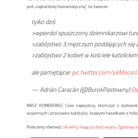
jest „najbardziej humanistyczną” na świecie:
tylko dziś
>wpierdol spuszczony dziennikarzowi ture
>zabójstwo 3 mężczyzn poddających się z
>zabójstwo 2 kobiet w kościele katolickim
ale pamiętajcie:
pic.twitter.com/ykMeosrI
— Adrián Caracán (@BurokPastewny)
De
NASZ KOMENTARZ: Czas najwyższy skończyć z żydowską b
wojennych i przeciwko ludzkości, łzawymi hasełkami o holok
Polecamy również:
Ukraińcy mają już dość wojny. Zgadzają s