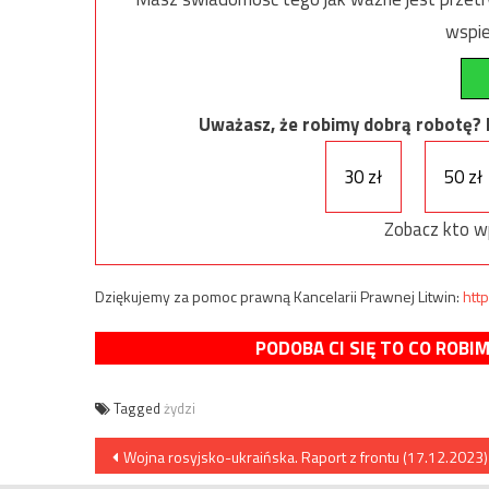
wspie
Uważasz, że robimy dobrą robotę? Ni
30 zł
50 zł
Zobacz kto w
Dziękujemy za pomoc prawną Kancelarii Prawnej Litwin:
http
PODOBA CI SIĘ TO CO ROBI
Tagged
żydzi
Nawigacja
Wojna rosyjsko-ukraińska. Raport z frontu (17.12.2023)