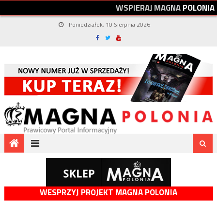
W
S
P
I
E
R
A
J
M
A
G
N
A
P
O
L
O
N
I
A
Poniedziałek, 10 Sierpnia 2026
WESPRZYJ PROJEKT MAGNA POLONIA