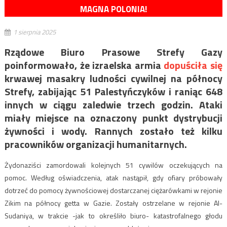
MAGNA POLONIA!
1 sierpnia 2025
Rządowe Biuro Prasowe Strefy Gazy
poinformowało, że izraelska armia
dopuściła się
krwawej masakry ludności cywilnej na północy
Strefy, zabijając 51 Palestyńczyków i raniąc 648
innych w ciągu zaledwie trzech godzin. Ataki
miały miejsce na oznaczony punkt dystrybucji
żywności i wody. Rannych zostało też kilku
pracowników organizacji humanitarnych.
Żydonaziści zamordowali kolejnych 51 cywilów oczekujących na
pomoc. Według oświadczenia, atak nastąpił, gdy ofiary próbowały
dotrzeć do pomocy żywnościowej dostarczanej ciężarówkami w rejonie
Zikim na północy getta w Gazie. Zostały ostrzelane w rejonie Al-
Sudaniya, w trakcie -jak to określiło biuro- katastrofalnego głodu