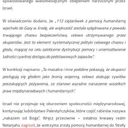
spowodowanego wielomiesięcznym oblężeniem narzuconym przez
Izrael.
W oświadczeniu dodano, że
„112 ciężarówek z pomocą humanitarną
wjechało do Gazy w środę, ale większość została splądrowana z powodu
trwającego chaosu bezpieczeństwa, celowo utrzymywanego przez
okupantów. Jest to element systematycznej polityki celowego chaosu i
głodu, mającej na celu zakłócenie dystrybucji pomocy i uniemożliwienie
ludności cywilnej dostępu do podstawowych zapasów”.
W konkluzji napisano:
„Ta masakra i inne podobne pokazują, że okupanci
posługują się głodem jako bronią wojenną, celowo atakując cywilów
poszukujących pożywienia, co stanowi wyraźne naruszenie wszelkich
praw międzynarodowych i humanitarnych”.
Izrael nie przejmuje się oburzeniem społeczności międzynarodowej,
kontynuując ludobójstwo Palestyńczyków, które część rabinów nazywa
„nakazem od Boga”. Wręcz przeciwnie – ostatnio krwawy reżim
Netanjahu
zagroził
, że wstrzyma zrzuty pomocy humanitarnej do Strefy