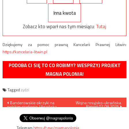
Inna kwota
Zobacz kto wparł nas tym miesiącu:
Tutaj
Dziękujemy za pomoc prawną Kancelarii Prawnej Litwin:
https://kancelaria-litwin.pl
PODOBA CI SIĘ TO CO ROBIMY? WESPRZYJ PROJEKT
MAGNA POLONIA!
Tagged
żydzi
Nawigacja
Banderowskie okrzyki na
Wojna rosyjsko-ukraińska.
Raport 02.08.2025
polskim stadionie. Ukraińska
wpisu
buta narasta
Telegram
https://t.me/magnapolonia