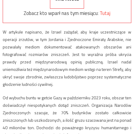
Zobacz kto wparł nas tym miesiącu:
Tutaj
W artykule napisano, że Izrael zażądał, aby kraje uczestniczące w
operacji zrzutów, w tym Jordania i Zjednoczone Emiraty Arabskie, nie
pozwalały mediom dokumentować atakowanych obszarów ani
fotografować rozmiarów zniszczeń. Jest to wyraźna próba ukrycia
prawdy przed międzynarodową opinią publiczną. Izrael nadal
uniemożliwia też międzynarodowym mediom wstęp na teren Strefy, aby
ukryć swoje zbrodnie, zwłaszcza ludobójstwo poprzez systematyczne
głodzenie ludności cywilnej.
Od wybuchu buntu w getcie Gazy w październiku 2023 roku, obszar ten
doświadczył niespotykanych dotąd zniszczeń. Organizacja Narodów
Zjednoczonych szacuje, że 70% budynków zostało całkowicie
zniszczonych lub uszkodzonych, a ilość gruzu szacowana jest na ponad
40 milionów ton. Dochodzi do poważnego kryzysu humanitarnego i