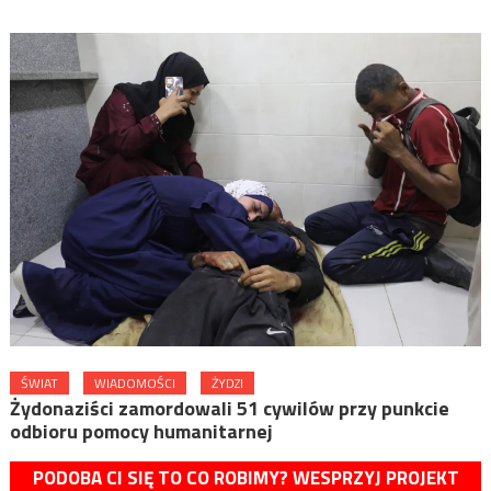
ŚWIAT
WIADOMOŚCI
ŻYDZI
Żydonaziści zamordowali 51 cywilów przy punkcie
odbioru pomocy humanitarnej
PODOBA CI SIĘ TO CO ROBIMY? WESPRZYJ PROJEKT