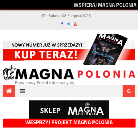
W
S
P
I
E
R
A
J
M
A
G
N
A
P
O
L
O
N
I
A
Sobota, 08 Sierpnia 2026
WESPRZYJ PROJEKT MAGNA POLONIA