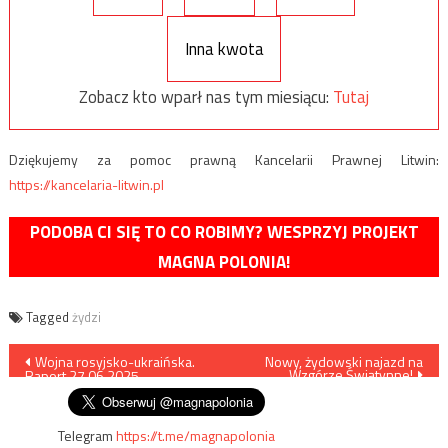
Inna kwota
Zobacz kto wparł nas tym miesiącu:
Tutaj
Dziękujemy za pomoc prawną Kancelarii Prawnej Litwin:
https://kancelaria-litwin.pl
PODOBA CI SIĘ TO CO ROBIMY? WESPRZYJ PROJEKT
MAGNA POLONIA!
Tagged
żydzi
Nawigacja
Wojna rosyjsko-ukraińska.
Nowy, żydowski najazd na
Wzgórze Świątynne!
Raport 27.06.2025
wpisu
Telegram
https://t.me/magnapolonia