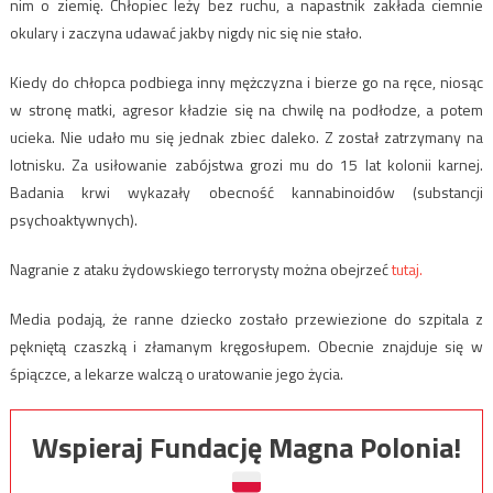
nim o ziemię. Chłopiec leży bez ruchu, a napastnik zakłada ciemnie
okulary i zaczyna udawać jakby nigdy nic się nie stało.
Kiedy do chłopca podbiega inny mężczyzna i bierze go na ręce, niosąc
w stronę matki, agresor kładzie się na chwilę na podłodze, a potem
ucieka. Nie udało mu się jednak zbiec daleko. Z został zatrzymany na
lotnisku. Za usiłowanie zabójstwa grozi mu do 15 lat kolonii karnej.
Badania krwi wykazały obecność kannabinoidów (substancji
psychoaktywnych).
Nagranie z ataku żydowskiego terrorysty można obejrzeć
tutaj.
Media podają, że ranne dziecko zostało przewiezione do szpitala z
pękniętą czaszką i złamanym kręgosłupem. Obecnie znajduje się w
śpiączce, a lekarze walczą o uratowanie jego życia.
Wspieraj Fundację Magna Polonia!