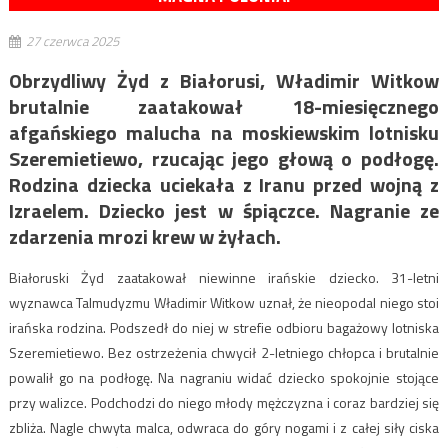
27 czerwca 2025
Obrzydliwy Żyd z Białorusi, Władimir Witkow
brutalnie zaatakował 18-miesięcznego
afgańskiego malucha na moskiewskim lotnisku
Szeremietiewo, rzucając jego głową o podłogę.
Rodzina dziecka uciekała z Iranu przed wojną z
Izraelem. Dziecko jest w śpiączce. Nagranie ze
zdarzenia mrozi krew w żyłach.
Białoruski Żyd zaatakował niewinne irańskie dziecko. 31-letni
wyznawca Talmudyzmu Władimir Witkow uznał, że nieopodal niego stoi
irańska rodzina. Podszedł do niej w strefie odbioru bagażowy lotniska
Szeremietiewo. Bez ostrzeżenia chwycił 2-letniego chłopca i brutalnie
powalił go na podłogę. Na nagraniu widać dziecko spokojnie stojące
przy walizce. Podchodzi do niego młody mężczyzna i coraz bardziej się
zbliża. Nagle chwyta malca, odwraca do góry nogami i z całej siły ciska