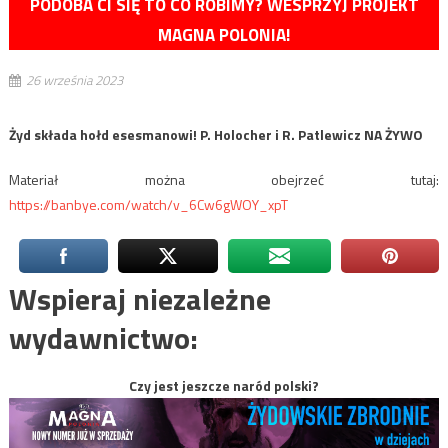
PODOBA CI SIĘ TO CO ROBIMY? WESPRZYJ PROJEKT
MAGNA POLONIA!
26 września 2023
Żyd składa hołd esesmanowi! P. Holocher i R. Patlewicz NA ŻYWO
Materiał można obejrzeć tutaj:
https://banbye.com/watch/v_6Cw6gWOY_xpT
Wspieraj niezależne
wydawnictwo:
Czy jest jeszcze naród polski?