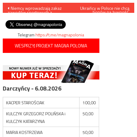
Nawigacja
Niemcy wprowadzają zakaz
Ukraińcy w Polsce nie chcą
bonów na żywność.
zawodów sportowych z
Interesuje ich tylko gotowy
wpisu
nagrodami. Przyczyna poraża
catering
Telegram
https://t.me/magnapolonia
WESPRZYJ PROJEKT MAGNA POLONIA
Darczyńcy - 6.08.2026
KACPER STAROŚCIAK
100,00
KULCZYK GRZEGORZ POLIŃSKA i
50,00
KULCZYK KATARZYNA
MARIA KOSTRZEWA
50,00