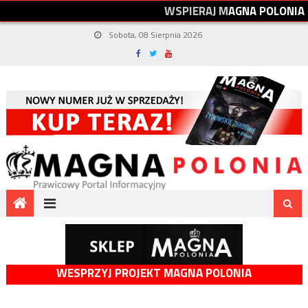
W
S
P
I
E
R
A
J
M
A
G
N
A
P
O
L
O
N
I
A
Sobota, 08 Sierpnia 2026
WESPRZYJ PROJEKT MAGNA POLONIA