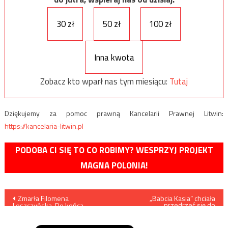
30 zł
50 zł
100 zł
Inna kwota
Zobacz kto wparł nas tym miesiącu:
Tutaj
Dziękujemy za pomoc prawną Kancelarii Prawnej Litwin:
https://kancelaria-litwin.pl
PODOBA CI SIĘ TO CO ROBIMY? WESPRZYJ PROJEKT
MAGNA POLONIA!
Nawigacja
Zmarła Filomena
„Babcia Kasia” chciała
przedrzeć się do
Leszczyńska. Do końca
narodowców i szarpała się z
wpisu
walczyła z kłamstwami w
policją
książce „Dalej jest noc”