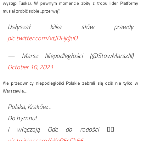
występ Tuska). W pewnym momencie zbity z tropu lider Platformy
musiał zrobić sobie „przerwę”!
Usłyszał kilka słów prawdy
pic.twitter.com/vtJDHjdjuO
— Marsz Niepodległości (@StowMarszN)
October 10, 2021
Ale przeciwnicy niepodległości Polskie zebrali się dziś nie tylko w
Warszawie…
Polska, Kraków…
Do hymnu!
I włączają Ode do radości 🤦‍♂️
pic.twitter.com/AKpR5sCh56