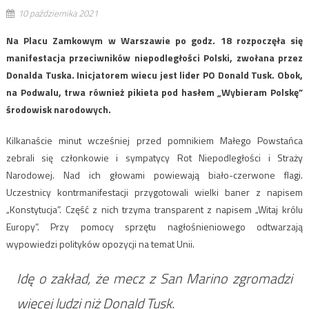
10 października 2021
Na Placu Zamkowym w Warszawie po godz. 18 rozpoczęła się
manifestacja przeciwników niepodległości Polski, zwołana przez
Donalda Tuska. Inicjatorem wiecu jest lider PO Donald Tusk. Obok,
na Podwalu, trwa również pikieta pod hasłem „Wybieram Polskę”
środowisk narodowych.
Kilkanaście minut wcześniej przed pomnikiem Małego Powstańca
zebrali się członkowie i sympatycy Rot Niepodległości i Straży
Narodowej. Nad ich głowami powiewają biało-czerwone flagi.
Uczestnicy kontrmanifestacji przygotowali wielki baner z napisem
„Konstytucja”. Część z nich trzyma transparent z napisem „Witaj królu
Europy”. Przy pomocy sprzętu nagłośnieniowego odtwarzają
wypowiedzi polityków opozycji na temat Unii.
Idę o zakład, że mecz z San Marino zgromadzi
więcej ludzi niż Donald Tusk.