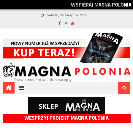
W
S
P
I
E
R
A
J
M
A
G
N
A
P
O
L
O
N
I
A
Sobota, 08 Sierpnia 2026
WESPRZYJ PROJEKT MAGNA POLONIA