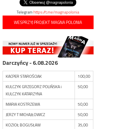
Telegram
https://t.me/magnapolonia
WESPRZYJ PROJEKT MAGNA POLONIA
Darczyńcy - 6.08.2026
KACPER STAROŚCIAK
100,00
KULCZYK GRZEGORZ POLIŃSKA i
50,00
KULCZYK KATARZYNA
MARIA KOSTRZEWA
50,00
JERZY T MICHAJŁOWICZ
50,00
KOZIOŁ BOGUSŁAW
35,00