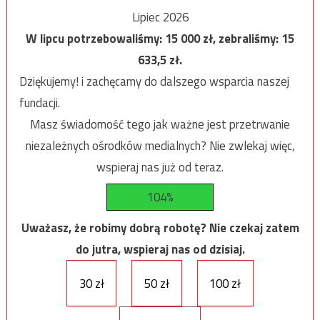
Lipiec 2026
W lipcu potrzebowaliśmy:
15 000
zł, zebraliśmy:
15
633,5
zł.
Dziękujemy! i zachęcamy do dalszego wsparcia naszej
fundacji.
Masz świadomość tego jak ważne jest przetrwanie
niezależnych ośrodków medialnych? Nie zwlekaj więc,
wspieraj nas już od teraz.
104%
Uważasz, że robimy dobrą robotę? Nie czekaj zatem
do jutra, wspieraj nas od dzisiaj.
30 zł
50 zł
100 zł