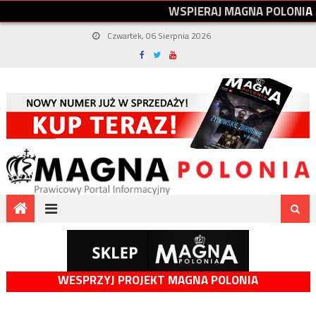
W
S
P
I
E
R
A
J
M
A
G
N
A
P
O
L
O
N
I
A
Czwartek, 06 Sierpnia 2026
WESPRZYJ PROJEKT MAGNA POLONIA