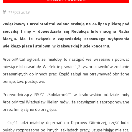
11 lipca 2019
Związkowcy z ArcelorMittal Poland szykują na 24 lipca pikietę pod
siedzibą firmy – dowiedziała się Redakcja Informacyjna Radia
Maryja. Ma to związek z zapowiedzią czasowego wyłączenia
wielkiego pieca i stalowni w krakowskiej hucie koncernu.
ArcelorMittal ogłosił, że miałoby to nastąpić we wrześniu i potrwać
miesiące lub kwartały. W efekcie prawie 1,2 tys. pracowników zostanie
przesuniętych do innych prac. Część załogi ma otrzymywać obniżone
pensje, tzw. postojowe.
Przewodniczący NSZZ „Solidarność” w krakowskim oddziale huty
ArcelorMittal Władysław Kielian mówi, że rozwiązania zaproponowane
przez firmę są nie do przyjęcia.
– Część ludzi miałaby dojechać do Dąbrowy Górniczej, część ludzi
byłaby rozproszona po innych zakładach pracy, uzupełniając miejsca,