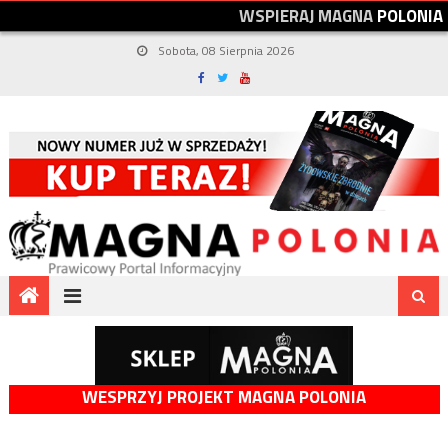
W
S
P
I
E
R
A
J
M
A
G
N
A
P
O
L
O
N
I
A
Sobota, 08 Sierpnia 2026
WESPRZYJ PROJEKT MAGNA POLONIA