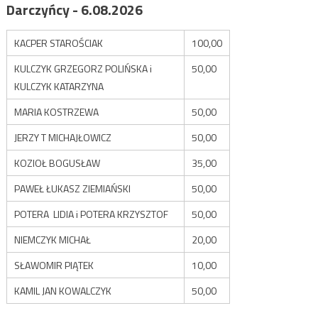
Darczyńcy - 6.08.2026
KACPER STAROŚCIAK
100,00
KULCZYK GRZEGORZ POLIŃSKA i
50,00
KULCZYK KATARZYNA
MARIA KOSTRZEWA
50,00
JERZY T MICHAJŁOWICZ
50,00
KOZIOŁ BOGUSŁAW
35,00
PAWEŁ ŁUKASZ ZIEMIAŃSKI
50,00
POTERA LIDIA i POTERA KRZYSZTOF
50,00
NIEMCZYK MICHAŁ
20,00
SŁAWOMIR PIĄTEK
10,00
KAMIL JAN KOWALCZYK
50,00