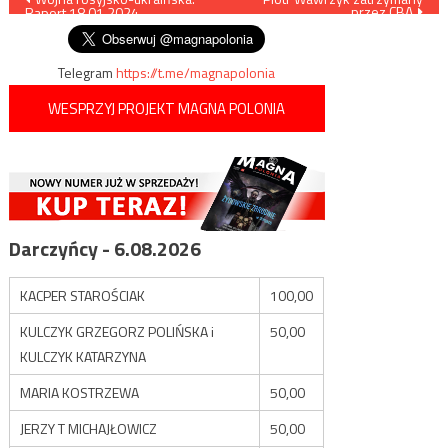
przez CBA
Raport 18.01.2024
wpisu
Telegram
https://t.me/magnapolonia
WESPRZYJ PROJEKT MAGNA POLONIA
Darczyńcy - 6.08.2026
KACPER STAROŚCIAK
100,00
KULCZYK GRZEGORZ POLIŃSKA i
50,00
KULCZYK KATARZYNA
MARIA KOSTRZEWA
50,00
JERZY T MICHAJŁOWICZ
50,00