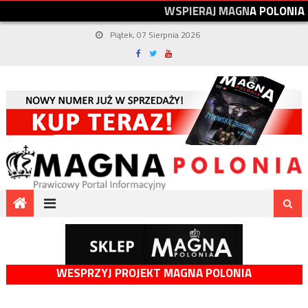
W
S
P
I
E
R
A
J
M
A
G
N
A
P
O
L
O
N
I
A
Piątek, 07 Sierpnia 2026
WESPRZYJ PROJEKT MAGNA POLONIA