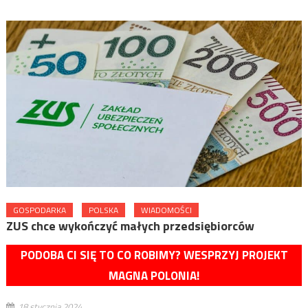
GOSPODARKA
POLSKA
WIADOMOŚCI
ZUS chce wykończyć małych przedsiębiorców
PODOBA CI SIĘ TO CO ROBIMY? WESPRZYJ PROJEKT
MAGNA POLONIA!
18 stycznia 2024