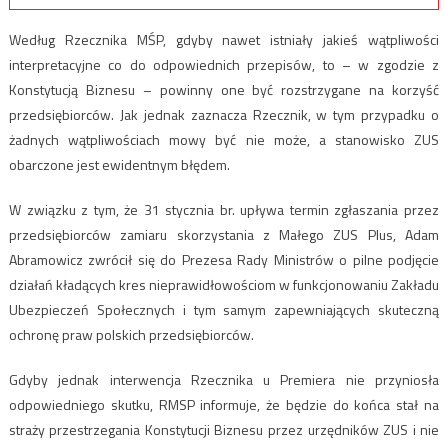
Według Rzecznika MŚP, gdyby nawet istniały jakieś wątpliwości
interpretacyjne co do odpowiednich przepisów, to – w zgodzie z
Konstytucją Biznesu – powinny one być rozstrzygane na korzyść
przedsiębiorców. Jak jednak zaznacza Rzecznik, w tym przypadku o
żadnych wątpliwościach mowy być nie może, a stanowisko ZUS
obarczone jest ewidentnym błędem.
W związku z tym, że 31 stycznia br. upływa termin zgłaszania przez
przedsiębiorców zamiaru skorzystania z Małego ZUS Plus, Adam
Abramowicz zwrócił się do Prezesa Rady Ministrów o pilne podjęcie
działań kładących kres nieprawidłowościom w funkcjonowaniu Zakładu
Ubezpieczeń Społecznych i tym samym zapewniających skuteczną
ochronę praw polskich przedsiębiorców.
Gdyby jednak interwencja Rzecznika u Premiera nie przyniosła
odpowiedniego skutku, RMSP informuje, że będzie do końca stał na
straży przestrzegania Konstytucji Biznesu przez urzędników ZUS i nie