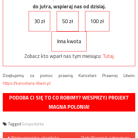
do jutra, wspieraj nas od dzisiaj.
30 zł
50 zł
100 zł
Inna kwota
Zobacz kto wparł nas tym miesiącu:
Tutaj
Dziękujemy za pomoc prawną Kancelarii Prawnej Litwin:
https://kancelaria-litwin.pl
PODOBA CI SIĘ TO CO ROBIMY? WESPRZYJ PROJEKT
MAGNA POLONIA!
Tagged
Gospodarka
Nawigacja
Wojna rosyjsko-ukraińska.
Piotr Wawrzyk zatrzymany