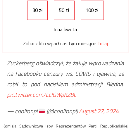
30 zł
50 zł
100 zł
Inna kwota
Zobacz kto wparł nas tym miesiącu:
Tutaj
Zuckerberg oświadczył, że żałuje wprowadzania
na Facebooku cenzury ws. COVID i ujawnia, że
robił to pod naciskiem administracji Biedna.
pic.twitter.com/LclGWpKZ8L
— coolfonpl
(@coolfonpl)
August 27, 2024
Komisja Sądownictwa Izby Reprezentantów Partii Republikańskiej