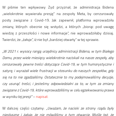
W piśmie ten wpływowy Żyd przyznał, że administracja Bidena
„wielokrotnie wywierała presję” na zespoły Meta, by cenzurowały
posty związane z Covid-19. Jak zapewnił, platforma wprowadziła
zmiany, których obecnie się wstydzi, a których „biorąc pod uwagę
wiedzę z przeszłości i nowe informacje”, nie wprowadziłaby dzisiaj.
Twierdzi, że „żałuje”, iż nie był „bardziej otwarty” w tej sprawie.
„W 2021 r. wysocy rangą urzędnicy administracji Bidena, w tym Białego
Domu, przez wiele miesięcy wielokrotnie naciskali na nasze zespoły, aby
cenzurowały pewne treści dotyczące Covid-19, w tym humorystyczne i
satyrę, i wyrażali wiele frustracji w stosunku do naszych zespołów, gdy
się na to nie zgadzaliśmy. Ostatecznie to my podejmowaliśmy decyzje,
czy usunąć treści, i jesteśmy odpowiedzialni za to, w tym za zmiany
związane z Covid-19, które wprowadziliśmy w celu egzekwowaniu prawa
w wyniku tej presji”
–
napisał.
W dalszej części czytamy:
„Uważam, że naciski ze strony rządu były
niesłuszne i żałuję, że nie mówiliśmy o tym otwarcie. Myślę też, że