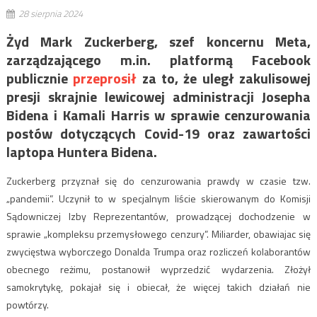
28 sierpnia 2024
Żyd Mark Zuckerberg, szef koncernu Meta,
zarządzającego m.in. platformą Facebook
publicznie
przeprosił
za to, że uległ zakulisowej
presji skrajnie lewicowej administracji Josepha
Bidena i Kamali Harris w sprawie cenzurowania
postów dotyczących Covid-19 oraz zawartości
laptopa Huntera Bidena.
Zuckerberg przyznał się do cenzurowania prawdy w czasie tzw.
„pandemii”. Uczynił to w specjalnym liście skierowanym do Komisji
Sądowniczej Izby Reprezentantów, prowadzącej dochodzenie w
sprawie „kompleksu przemysłowego cenzury”. Miliarder, obawiajac się
zwycięstwa wyborczego Donalda Trumpa oraz rozliczeń kolaborantów
obecnego reżimu, postanowił wyprzedzić wydarzenia. Złożył
samokrytykę, pokajał się i obiecał, że więcej takich działań nie
powtórzy.