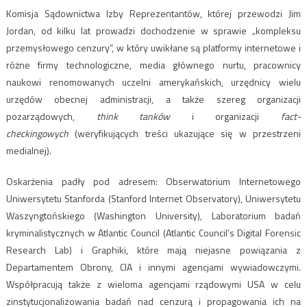
Komisja Sądownictwa Izby Reprezentantów, której przewodzi Jim
Jordan, od kilku lat prowadzi dochodzenie w sprawie „kompleksu
przemysłowego cenzury”, w który uwikłane są platformy internetowe i
różne firmy technologiczne, media głównego nurtu, pracownicy
naukowi renomowanych uczelni amerykańskich, urzędnicy wielu
urzędów obecnej administracji, a także szereg organizacji
pozarządowych,
think tanków
i organizacji
fact-
checkingowych
(weryfikujących treści ukazujące się w przestrzeni
medialnej).
Oskarżenia padły pod adresem: Obserwatorium Internetowego
Uniwersytetu Stanforda (Stanford Internet Observatory), Uniwersytetu
Waszyngtońskiego (Washington University), Laboratorium badań
kryminalistycznych w Atlantic Council (Atlantic Council’s Digital Forensic
Research Lab) i Graphiki, które mają niejasne powiązania z
Departamentem Obrony, CIA i innymi agencjami wywiadowczymi.
Współpracują także z wieloma agencjami rządowymi USA w celu
zinstytucjonalizowania badań nad cenzurą i propagowania ich na