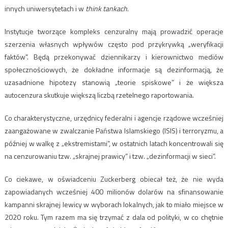
innych uniwersytetach i w
think tankach
.
Instytucje tworzące kompleks cenzuralny mają prowadzić operacje
szerzenia własnych wpływów często pod przykrywką „weryfikacji
faktów”. Będą przekonywać dziennikarzy i kierownictwo mediów
społecznościowych, że dokładne informacje są dezinformacją, że
uzasadnione hipotezy stanowią „teorie spiskowe” i że większa
autocenzura skutkuje większą liczbą rzetelnego raportowania.
Co charakterystyczne, urzędnicy federalni i agencje rządowe wcześniej
zaangażowane w zwalczanie Państwa Islamskiego (ISIS) i terroryzmu, a
później w walkę z „ekstremistami”, w ostatnich latach koncentrowali się
na cenzurowaniu tzw. „skrajnej prawicy” i tzw. „dezinformacji w sieci”.
Co ciekawe, w oświadceniu Zuckerberg obiecał też, że nie wyda
zapowiadanych wcześniej 400 milionów dolarów na sfinansowanie
kampanni skrajnej lewicy w wyborach lokalnych, jak to miało miejsce w
2020 roku. Tym razem ma się trzymać z dala od polityki, w co chętnie