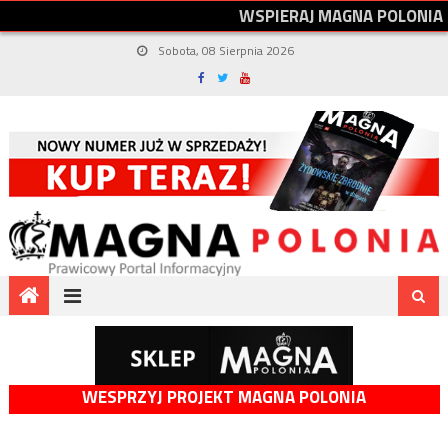
W
S
P
I
E
R
A
J
M
A
G
N
A
P
O
L
O
N
I
A
Sobota, 08 Sierpnia 2026
WESPRZYJ PROJEKT MAGNA POLONIA