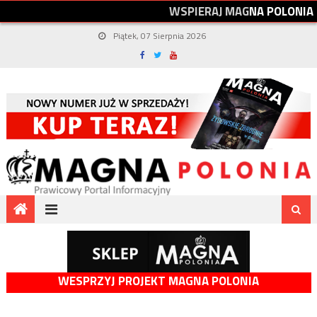
W
S
P
I
E
R
A
J
M
A
G
N
A
P
O
L
O
N
I
A
Piątek, 07 Sierpnia 2026
WESPRZYJ PROJEKT MAGNA POLONIA