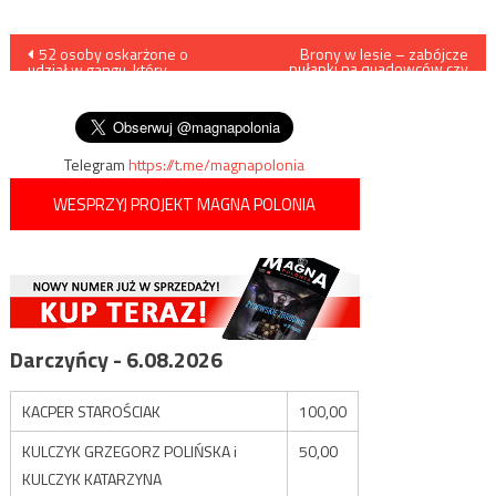
Nawigacja
52 osoby oskarżone o
Brony w lesie – zabójcze
pułapki na quadowców czy
udział w gangu, który
motocrossowców
wpisu
organizował nielegalne gry
hazardowe
Telegram
https://t.me/magnapolonia
WESPRZYJ PROJEKT MAGNA POLONIA
Darczyńcy - 6.08.2026
KACPER STAROŚCIAK
100,00
KULCZYK GRZEGORZ POLIŃSKA i
50,00
KULCZYK KATARZYNA