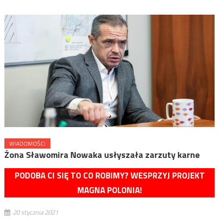
WIADOMOŚCI
Żona Sławomira Nowaka usłyszała zarzuty karne
PODOBA CI SIĘ TO CO ROBIMY? WESPRZYJ PROJEKT
MAGNA POLONIA!
20 stycznia 2021