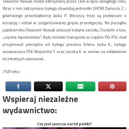
Sławomir Nowak został zatrzymany przez CBA w lipcu ubiegłego roku.
Wraz z nim zatrzymano byłego dowódcę jednostki GROM Dariusza Z. i
gdańskiego przedsiębiorcę Jacka P. Wszyscy trzej są podejrzani o
korupcję i udział w zorganizowanej grupie przestępczej. Na początku
października Sławomir Nowak usłyszał kolejne zarzuty. Chodziło o tzw.
„czynne łapownictwo”. Były minister transportu w rządzie PO-PSL miał
przyjmować pieniądze od byłego prezesa Orlenu Jacka K., byłego
wiceprezesa PGE Wojciecha T. oraz Leszka K. w zamian za załatwienie
im intratnych stanowisk.
/TVP Info/
Wspieraj niezależne
wydawnictwo:
Czy jest jeszcze naród polski?