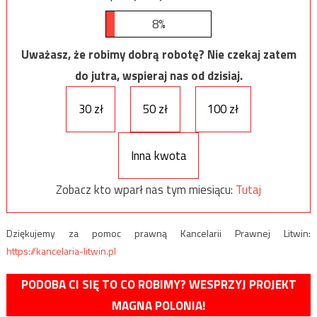
8%
Uważasz, że robimy dobrą robotę? Nie czekaj zatem
do jutra, wspieraj nas od dzisiaj.
30 zł
50 zł
100 zł
Inna kwota
Zobacz kto wparł nas tym miesiącu:
Tutaj
Dziękujemy za pomoc prawną Kancelarii Prawnej Litwin:
https://kancelaria-litwin.pl
PODOBA CI SIĘ TO CO ROBIMY? WESPRZYJ PROJEKT
MAGNA POLONIA!