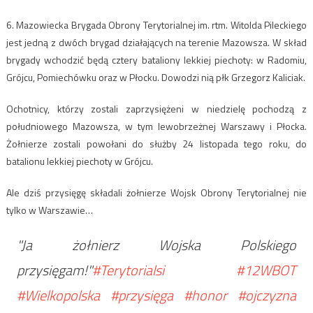
6. Mazowiecka Brygada Obrony Terytorialnej im. rtm. Witolda Pileckiego
jest jedną z dwóch brygad działających na terenie Mazowsza. W skład
brygady wchodzić będą cztery bataliony lekkiej piechoty: w Radomiu,
Grójcu, Pomiechówku oraz w Płocku. Dowodzi nią płk Grzegorz Kaliciak.
Ochotnicy, którzy zostali zaprzysiężeni w niedzielę pochodzą z
południowego Mazowsza, w tym lewobrzeżnej Warszawy i Płocka.
Żołnierze zostali powołani do służby 24 listopada tego roku, do
batalionu lekkiej piechoty w Grójcu.
Ale dziś przysięgę składali żołnierze Wojsk Obrony Terytorialnej nie
tylko w Warszawie…
"Ja żołnierz Wojska Polskiego
przysięgam!"
#Terytorialsi
#12WBOT
#Wielkopolska
#przysięga
#honor
#ojczyzna