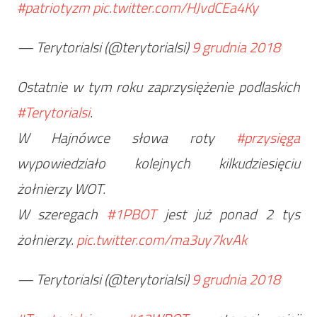
#patriotyzm
pic.twitter.com/HJvdCEa4Ky
— Terytorialsi (@terytorialsi)
9 grudnia 2018
Ostatnie w tym roku zaprzysiężenie podlaskich
#Terytorialsi
.
W Hajnówce słowa roty
#przysięga
wypowiedziało kolejnych kilkudziesięciu
żołnierzy WOT.
W szeregach
#1PBOT
jest już ponad 2 tys
żołnierzy.
pic.twitter.com/ma3uy7kvAk
— Terytorialsi (@terytorialsi)
9 grudnia 2018