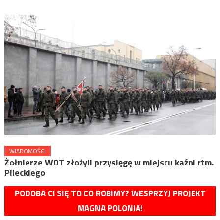
WIADOMOŚCI
Żołnierze WOT złożyli przysięgę w miejscu kaźni rtm.
Pileckiego
PODOBA CI SIĘ TO CO ROBIMY? WESPRZYJ PROJEKT
MAGNA POLONIA!