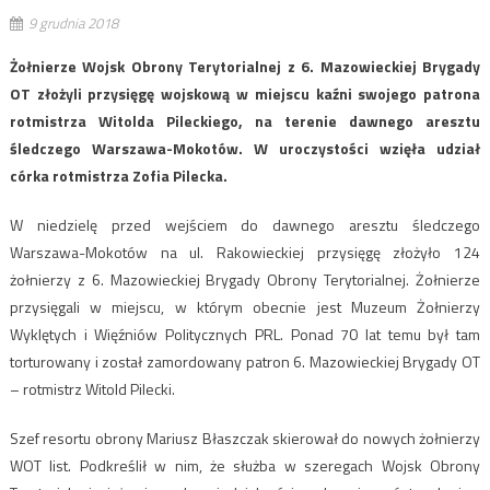
9 grudnia 2018
Żołnierze Wojsk Obrony Terytorialnej z 6. Mazowieckiej Brygady
OT złożyli przysięgę wojskową w miejscu kaźni swojego patrona
rotmistrza Witolda Pileckiego, na terenie dawnego aresztu
śledczego Warszawa-Mokotów. W uroczystości wzięła udział
córka rotmistrza Zofia Pilecka.
W niedzielę przed wejściem do dawnego aresztu śledczego
Warszawa-Mokotów na ul. Rakowieckiej przysięgę złożyło 124
żołnierzy z 6. Mazowieckiej Brygady Obrony Terytorialnej. Żołnierze
przysięgali w miejscu, w którym obecnie jest Muzeum Żołnierzy
Wyklętych i Więźniów Politycznych PRL. Ponad 70 lat temu był tam
torturowany i został zamordowany patron 6. Mazowieckiej Brygady OT
– rotmistrz Witold Pilecki.
Szef resortu obrony Mariusz Błaszczak skierował do nowych żołnierzy
WOT list. Podkreślił w nim, że służba w szeregach Wojsk Obrony