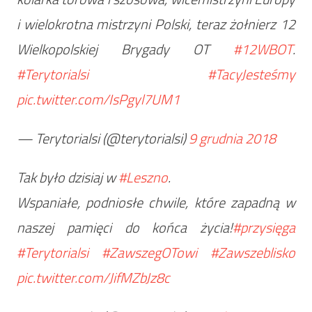
i wielokrotna mistrzyni Polski, teraz żołnierz 12
Wielkopolskiej Brygady OT
#12WBOT
.
#Terytorialsi
#TacyJesteśmy
pic.twitter.com/IsPgyl7UM1
— Terytorialsi (@terytorialsi)
9 grudnia 2018
Tak było dzisiaj w
#Leszno
.
Wspaniałe, podniosłe chwile, które zapadną w
naszej pamięci do końca życia!
#przysięga
#Terytorialsi
#ZawszegOTowi
#Zawszeblisko
pic.twitter.com/JifMZbJz8c