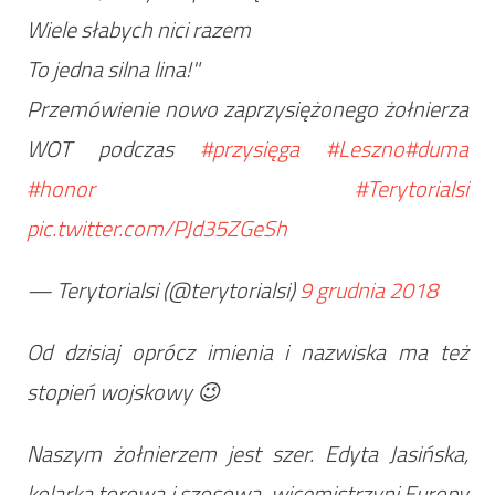
Wiele słabych nici razem
To jedna silna lina!"
Przemówienie nowo zaprzysiężonego żołnierza
WOT podczas
#przysięga
#Leszno
#duma
#honor
#Terytorialsi
pic.twitter.com/PJd35ZGeSh
— Terytorialsi (@terytorialsi)
9 grudnia 2018
Od dzisiaj oprócz imienia i nazwiska ma też
stopień wojskowy 😉
Naszym żołnierzem jest szer. Edyta Jasińska,
kolarka torowa i szosowa, wicemistrzyni Europy