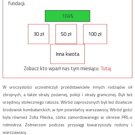
fundacji.
104%
30 zł
50 zł
100 zł
Inna kwota
Zobacz kto wparł nas tym miesiącu:
Tutaj
W uroczystości uczestniczyli przedstawiciele innych rodzajów sił
zbrojnych, a także straży pożarnej, policji i straży granicznej. Byli też
urzędnicy stołecznego ratusza. Wśród zaproszonych byli też działacze
środowisk kombatanckich, w tym powstańcy warszawscy. Wśród gości
była również Zofia Pilecka, córka zamordowanego w okresie PRL-u
rotmistrza. Żołnierzom podczas przysięgi towarzyszyły rodziny i
warszawiacy.