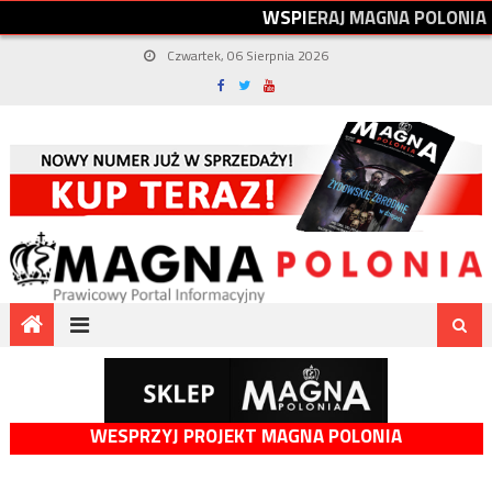
W
S
P
I
E
R
A
J
M
A
G
N
A
P
O
L
O
N
I
A
Czwartek, 06 Sierpnia 2026
WESPRZYJ PROJEKT MAGNA POLONIA