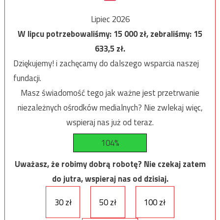
Lipiec 2026
W lipcu potrzebowaliśmy:
15 000
zł, zebraliśmy:
15
633,5
zł.
Dziękujemy! i zachęcamy do dalszego wsparcia naszej
fundacji.
Masz świadomość tego jak ważne jest przetrwanie
niezależnych ośrodków medialnych? Nie zwlekaj więc,
wspieraj nas już od teraz.
104%
Uważasz, że robimy dobrą robotę? Nie czekaj zatem
do jutra, wspieraj nas od dzisiaj.
30 zł
50 zł
100 zł