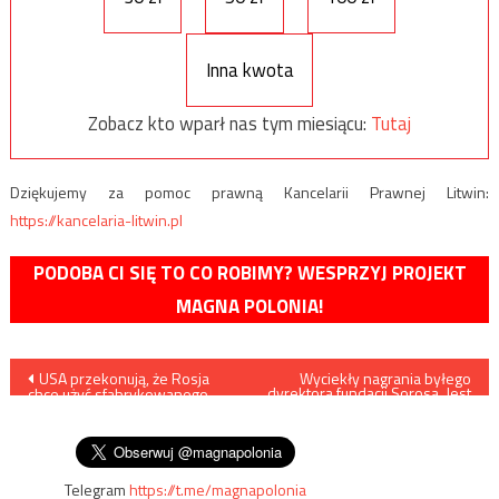
Inna kwota
Zobacz kto wparł nas tym miesiącu:
Tutaj
Dziękujemy za pomoc prawną Kancelarii Prawnej Litwin:
https://kancelaria-litwin.pl
PODOBA CI SIĘ TO CO ROBIMY? WESPRZYJ PROJEKT
MAGNA POLONIA!
Nawigacja
USA przekonują, że Rosja
Wyciekły nagrania byłego
dyrektora fundacji Sorosa. Jest
chce użyć sfabrykowanego
tam o Polsce
wpisu
pretekstu do inwazji na
Ukrainę
Telegram
https://t.me/magnapolonia