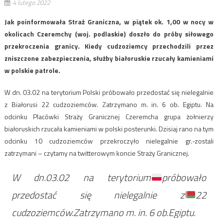
4 lutego 2022
Jak poinformowała Straż Graniczna, w piątek ok. 1,00 w nocy w
okolicach Czeremchy (woj. podlaskie) doszło do próby siłowego
przekroczenia granicy. Kiedy cudzoziemcy przechodzili przez
zniszczone zabezpieczenia, służby białoruskie rzucały kamieniami
w polskie patrole.
W dn. 03.02 na terytorium Polski próbowało przedostać się nielegalnie
z Białorusi 22 cudzoziemców. Zatrzymano m. in. 6 ob. Egiptu. Na
odcinku Placówki Straży Granicznej Czeremcha grupa żołnierzy
białoruskich rzucała kamieniami w polski posterunki. Dzisiaj rano na tym
odcinku 10 cudzoziemców przekroczyło nielegalnie gr.-zostali
zatrzymani – czytamy na twitterowym koncie Straży Granicznej.
W dn.03.02 na terytorium
próbowało
przedostać się nielegalnie z
22
cudzoziemców.Zatrzymano m. in. 6 ob.Egiptu.