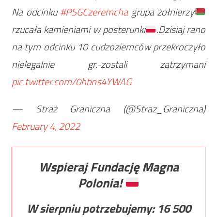
Na odcinku
#PSGCzeremcha
grupa żołnierzy
rzucała kamieniami w posterunki
.Dzisiaj rano
na tym odcinku 10 cudzoziemców przekroczyło
nielegalnie gr.-zostali zatrzymani
pic.twitter.com/0hbns4YWAG
— Straż Graniczna (@Straz_Graniczna)
February 4, 2022
Wspieraj Fundację Magna
Polonia!
W sierpniu potrzebujemy:
16 500