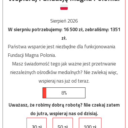
Sierpień 2026
W sierpniu potrzebujemy:
16 500
zł, zebraliśmy:
1351
zł.
Państwa wsparcie jest niezbędne dla funkcjonowania
Fundacji Magna Polonia.
Masz świadomość tego jak ważne jest przetrwanie
niezależnych ośrodków medialnych? Nie zwlekaj więc,
wspieraj nas już od teraz.
8%
Uważasz, że robimy dobrą robotę? Nie czekaj zatem
do jutra, wspieraj nas od dzisiaj.
30 zł
50 zł
100 zł