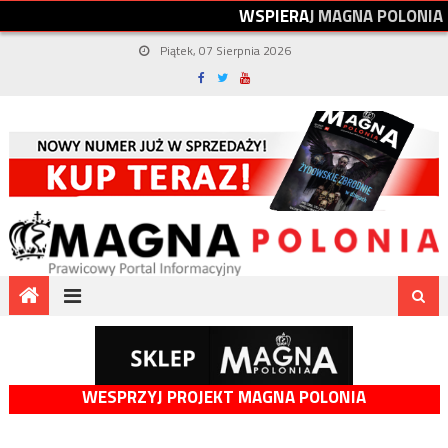
W
S
P
I
E
R
A
J
M
A
G
N
A
P
O
L
O
N
I
A
Piątek, 07 Sierpnia 2026
WESPRZYJ PROJEKT MAGNA POLONIA