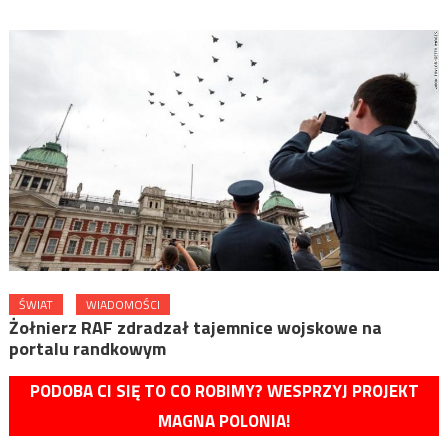
ŚWIAT
WIADOMOŚCI
Żołnierz RAF zdradzał tajemnice wojskowe na
portalu randkowym
PODOBA CI SIĘ TO CO ROBIMY? WESPRZYJ PROJEKT
MAGNA POLONIA!