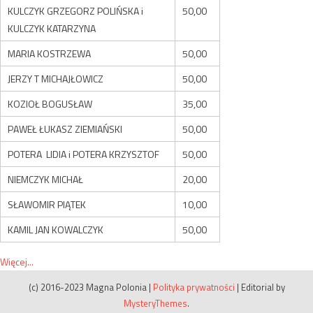
KULCZYK GRZEGORZ POLIŃSKA i
50,00
KULCZYK KATARZYNA
MARIA KOSTRZEWA
50,00
JERZY T MICHAJŁOWICZ
50,00
KOZIOŁ BOGUSŁAW
35,00
PAWEŁ ŁUKASZ ZIEMIAŃSKI
50,00
POTERA LIDIA i POTERA KRZYSZTOF
50,00
NIEMCZYK MICHAŁ
20,00
SŁAWOMIR PIĄTEK
10,00
KAMIL JAN KOWALCZYK
50,00
Więcej...
(c) 2016-2023 Magna Polonia
|
Polityka prywatności
|
Editorial by
MysteryThemes
.