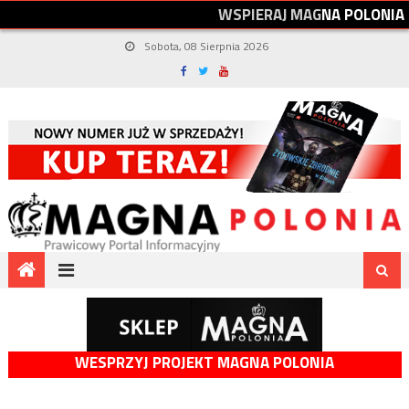
W
S
P
I
E
R
A
J
M
A
G
N
A
P
O
L
O
N
I
A
Sobota, 08 Sierpnia 2026
WESPRZYJ PROJEKT MAGNA POLONIA