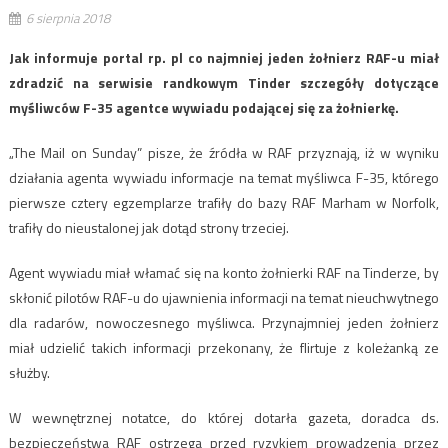
6 sierpnia 2018
Jak informuje portal rp. pl co najmniej jeden żołnierz RAF-u miał
zdradzić na serwisie randkowym Tinder szczegóły dotyczące
myśliwców F-35 agentce wywiadu podającej się za żołnierkę.
„The Mail on Sunday” pisze, że źródła w RAF przyznają, iż w wyniku
działania agenta wywiadu informacje na temat myśliwca F-35, którego
pierwsze cztery egzemplarze trafiły do bazy RAF Marham w Norfolk,
trafiły do nieustalonej jak dotąd strony trzeciej.
Agent wywiadu miał włamać się na konto żołnierki RAF na Tinderze, by
skłonić pilotów RAF-u do ujawnienia informacji na temat nieuchwytnego
dla radarów, nowoczesnego myśliwca. Przynajmniej jeden żołnierz
miał udzielić takich informacji przekonany, że flirtuje z koleżanką ze
służby.
W wewnętrznej notatce, do której dotarła gazeta, doradca ds.
bezpieczeństwa RAF ostrzega przed ryzykiem prowadzenia przez