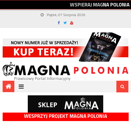
W
S
P
I
E
R
A
J
M
A
G
N
A
P
O
L
O
N
I
A
Piątek, 07 Sierpnia 2026
WESPRZYJ PROJEKT MAGNA POLONIA