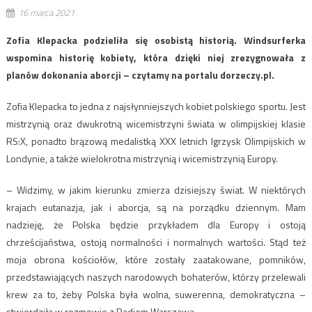
16 marca 2021
Zofia Klepacka podzieliła się osobistą historią. Windsurferka
wspomina historię kobiety, która dzięki niej zrezygnowała z
planów dokonania aborcji – czytamy na portalu dorzeczy.pl.
Zofia Klepacka to jedna z najsłynniejszych kobiet polskiego sportu. Jest
mistrzynią oraz dwukrotną wicemistrzyni świata w olimpijskiej klasie
RS:X, ponadto brązową medalistką XXX letnich Igrzysk Olimpijskich w
Londynie, a także wielokrotna mistrzynią i wicemistrzynią Europy.
– Widzimy, w jakim kierunku zmierza dzisiejszy świat. W niektórych
krajach eutanazja, jak i aborcja, są na porządku dziennym. Mam
nadzieję, że Polska będzie przykładem dla Europy i ostoją
chrześcijaństwa, ostoją normalności i normalnych wartości. Stąd też
moja obrona kościołów, które zostały zaatakowane, pomników,
przedstawiających naszych narodowych bohaterów, którzy przelewali
krew za to, żeby Polska była wolna, suwerenna, demokratyczna –
stwierdziła w rozmowie z Radiem Warszawa.