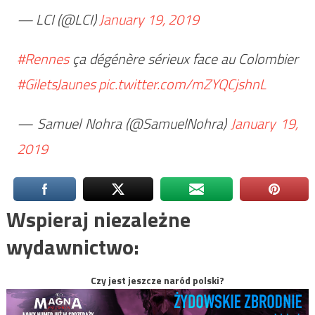
— LCI (@LCI)
January 19, 2019
#Rennes
ça dégénère sérieux face au Colombier
#GiletsJaunes
pic.twitter.com/mZYQCjshnL
— Samuel Nohra (@SamuelNohra)
January 19,
2019
Wspieraj niezależne
wydawnictwo:
Czy jest jeszcze naród polski?