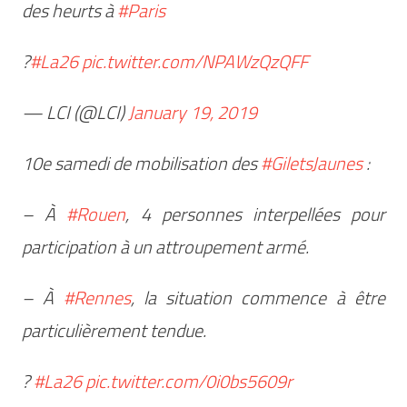
des heurts à
#Paris
?
#La26
pic.twitter.com/NPAWzQzQFF
— LCI (@LCI)
January 19, 2019
10e samedi de mobilisation des
#GiletsJaunes
:
– À
#Rouen
, 4 personnes interpellées pour
participation à un attroupement armé.
– À
#Rennes
, la situation commence à être
particulièrement tendue.
?
#La26
pic.twitter.com/0i0bs5609r