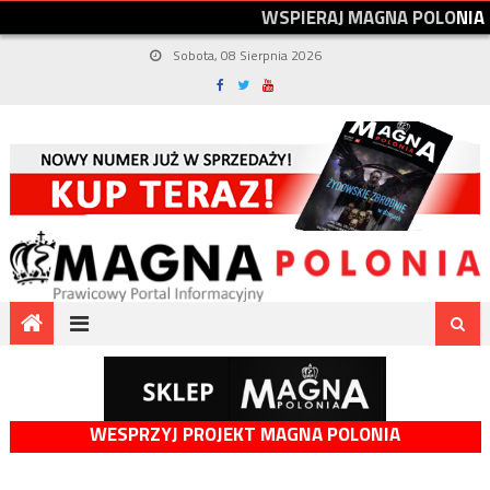
W
S
P
I
E
R
A
J
M
A
G
N
A
P
O
L
O
N
I
A
Sobota, 08 Sierpnia 2026
WESPRZYJ PROJEKT MAGNA POLONIA