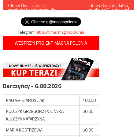
Nawigacja
Jerzy Owsiak da się
Jerzy Owsiak „dał się
przekonać” i znów jest
przekonać do powrotu do
prezesem WOŚP
wpisu
kierowania WOŚP?”
Telegram
https://t.me/magnapolonia
WESPRZYJ PROJEKT MAGNA POLONIA
Darczyńcy - 6.08.2026
KACPER STAROŚCIAK
100,00
KULCZYK GRZEGORZ POLIŃSKA i
50,00
KULCZYK KATARZYNA
MARIA KOSTRZEWA
50,00