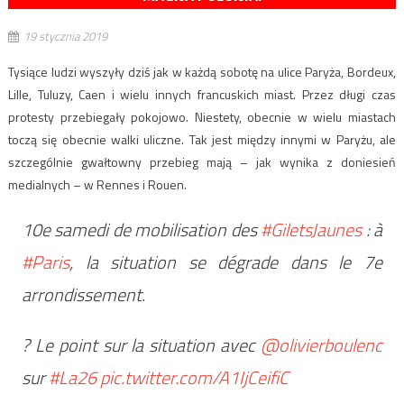
19 stycznia 2019
Tysiące ludzi wyszyły dziś jak w każdą sobotę na ulice Paryża, Bordeux,
Lille, Tuluzy, Caen i wielu innych francuskich miast. Przez długi czas
protesty przebiegały pokojowo. Niestety, obecnie w wielu miastach
toczą się obecnie walki uliczne. Tak jest między innymi w Paryżu, ale
szczególnie gwałtowny przebieg mają – jak wynika z doniesień
medialnych – w Rennes i Rouen.
10e samedi de mobilisation des
#GiletsJaunes
: à
#Paris
, la situation se dégrade dans le 7e
arrondissement.
? Le point sur la situation avec
@olivierboulenc
sur
#La26
pic.twitter.com/A1IjCeifiC