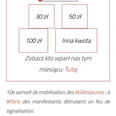
30 zł
50 zł
100 zł
Inna kwota
Zobacz kto wparł nas tym
miesiącu:
Tutaj
10e samedi de mobilisation des
#GiletsJaunes
: à
#Paris
des manifestants détruisent un feu de
signalisation.