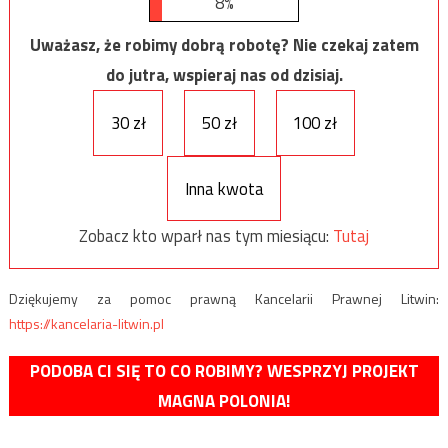
8%
Uważasz, że robimy dobrą robotę? Nie czekaj zatem
do jutra, wspieraj nas od dzisiaj.
30 zł
50 zł
100 zł
Inna kwota
Zobacz kto wparł nas tym miesiącu:
Tutaj
Dziękujemy za pomoc prawną Kancelarii Prawnej Litwin:
https://kancelaria-litwin.pl
PODOBA CI SIĘ TO CO ROBIMY? WESPRZYJ PROJEKT
MAGNA POLONIA!