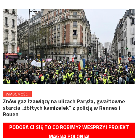
WIADOMOŚCI
Znów gaz łzawiący na ulicach Paryża, gwałtowne
starcia „żółtych kamizelek” z policją w Rennes i
Rouen
PODOBA CI SIĘ TO CO ROBIMY? WESPRZYJ PROJEKT
MAGNA POLONIA!