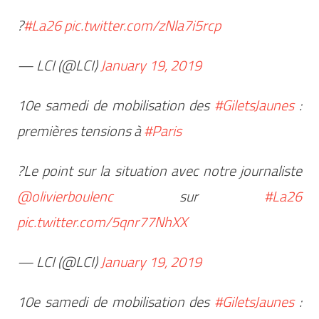
?
#La26
pic.twitter.com/zNla7i5rcp
— LCI (@LCI)
January 19, 2019
10e samedi de mobilisation des
#GiletsJaunes
:
premières tensions à
#Paris
?Le point sur la situation avec notre journaliste
@olivierboulenc
sur
#La26
pic.twitter.com/5qnr77NhXX
— LCI (@LCI)
January 19, 2019
10e samedi de mobilisation des
#GiletsJaunes
: