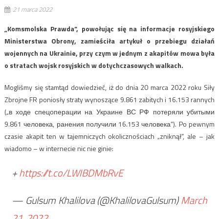
21 marca 2022
„Komsmolska Prawda”, powołując się na informacje rosyjskiego
Ministerstwa Obrony, zamieściła artykuł o przebiegu działań
wojennych na Ukrainie, przy czym w jednym z akapitów mowa była
o stratach wojsk rosyjskich w dotychczasowych walkach.
Mogliśmy się stamtąd dowiedzieć, iż do dnia 20 marca 2022 roku Siły
Zbrojne FR poniosły straty wynoszące 9.861 zabitych i 16.153 rannych
(„в ходе спецоперации на Украине ВС РФ потеряли убитыми
9.861 человека, ранения получили 16.153 человека”). Po pewnym
czasie akapit ten w tajemniczych okolicznościach „zniknął”, ale – jak
wiadomo – w internecie nic nie ginie:
+
https://t.co/LWIBDMbRvE
— Gulsum Khalilova (@KhalilovaGulsum)
March
21, 2022