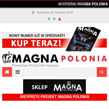
W
S
P
I
E
R
A
J
M
A
G
N
A
P
O
L
O
N
I
A
Niedziela, 09 Sierpnia 2026
WESPRZYJ PROJEKT MAGNA POLONIA