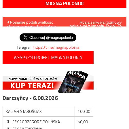
MAGNA POLONIA!
Nawigacja
Rosjanie podali wielkość
Rosja zerwała rozmowy
pokojowe z Japonią. Tokio: „To
strat poniesionych w trakcie
niedopuszczalne”
wpisu
wojny na Ukrainie
Telegram
https://t.me/magnapolonia
WESPRZYJ PROJEKT MAGNA POLONIA
Darczyńcy - 6.08.2026
KACPER STAROŚCIAK
100,00
KULCZYK GRZEGORZ POLIŃSKA i
50,00
KULCZYK KATARZYNA