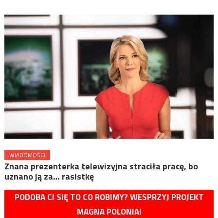
WIADOMOŚCI
Znana prezenterka telewizyjna straciła pracę, bo
uznano ją za… rasistkę
PODOBA CI SIĘ TO CO ROBIMY? WESPRZYJ PROJEKT
MAGNA POLONIA!