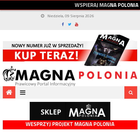
W
S
P
I
E
R
A
J
M
A
G
N
A
P
O
L
O
N
I
A
Niedziela, 09 Sierpnia 2026
WESPRZYJ PROJEKT MAGNA POLONIA