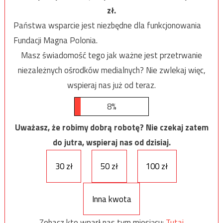
zł.
Państwa wsparcie jest niezbędne dla funkcjonowania
Fundacji Magna Polonia.
Masz świadomość tego jak ważne jest przetrwanie
niezależnych ośrodków medialnych? Nie zwlekaj więc,
wspieraj nas już od teraz.
8%
Uważasz, że robimy dobrą robotę? Nie czekaj zatem
do jutra, wspieraj nas od dzisiaj.
30 zł
50 zł
100 zł
Inna kwota
Zobacz kto wparł nas tym miesiącu:
Tutaj