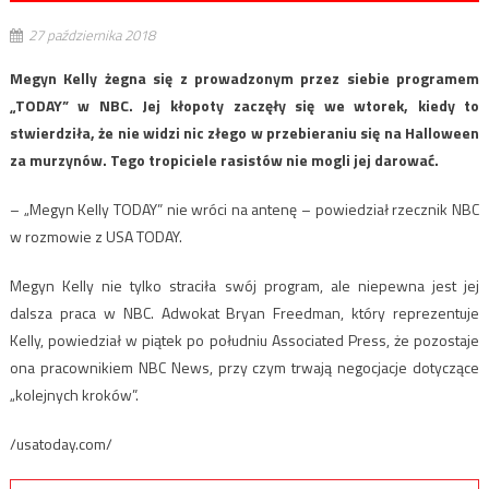
27 października 2018
Megyn Kelly żegna się z prowadzonym przez siebie programem
„TODAY” w NBC. Jej kłopoty zaczęły się we wtorek, kiedy to
stwierdziła, że nie widzi nic złego w przebieraniu się na Halloween
za murzynów. Tego tropiciele rasistów nie mogli jej darować.
– „Megyn Kelly TODAY” nie wróci na antenę – powiedział rzecznik NBC
w rozmowie z USA TODAY.
Megyn Kelly nie tylko straciła swój program, ale niepewna jest jej
dalsza praca w NBC. Adwokat Bryan Freedman, który reprezentuje
Kelly, powiedział w piątek po południu Associated Press, że pozostaje
ona pracownikiem NBC News, przy czym trwają negocjacje dotyczące
„kolejnych kroków”.
/usatoday.com/