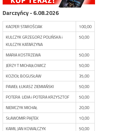
Darczyńcy - 6.08.2026
KACPER STAROŚCIAK
100,00
KULCZYK GRZEGORZ POLIŃSKA i
50,00
KULCZYK KATARZYNA
MARIA KOSTRZEWA
50,00
JERZY T MICHAJŁOWICZ
50,00
KOZIOŁ BOGUSŁAW
35,00
PAWEŁ ŁUKASZ ZIEMIAŃSKI
50,00
POTERA LIDIA i POTERA KRZYSZTOF
50,00
NIEMCZYK MICHAŁ
20,00
SŁAWOMIR PIĄTEK
10,00
KAMIL JAN KOWALCZYK
50,00