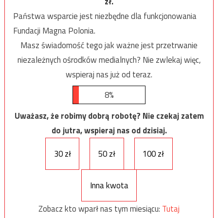
zł.
Państwa wsparcie jest niezbędne dla funkcjonowania
Fundacji Magna Polonia.
Masz świadomość tego jak ważne jest przetrwanie
niezależnych ośrodków medialnych? Nie zwlekaj więc,
wspieraj nas już od teraz.
8%
Uważasz, że robimy dobrą robotę? Nie czekaj zatem
do jutra, wspieraj nas od dzisiaj.
30 zł
50 zł
100 zł
Inna kwota
Zobacz kto wparł nas tym miesiącu:
Tutaj