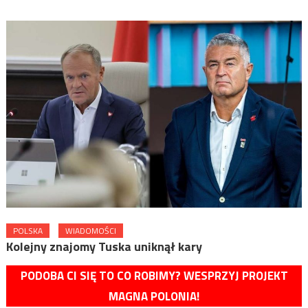
POLSKA
WIADOMOŚCI
Kolejny znajomy Tuska uniknął kary
PODOBA CI SIĘ TO CO ROBIMY? WESPRZYJ PROJEKT
MAGNA POLONIA!