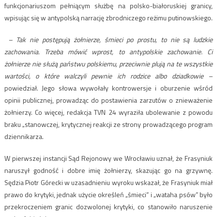
funkcjonariuszom pełniącym służbę na polsko-białoruskiej granicy,
wpisując się w antypolską narrację zbrodniczego reżimu putinowskiego.
– Tak nie postępują żołnierze, śmieci po prostu, to nie są ludzkie
zachowania. Trzeba mówić wprost, to antypolskie zachowanie. Ci
żołnierze nie służą państwu polskiemu, przeciwnie plują na te wszystkie
wartości, o które walczyli pewnie ich rodzice albo dziadkowie –
powiedział. Jego słowa wywołały kontrowersje i oburzenie wśród
opinii publicznej, prowadząc do postawienia zarzutów o znieważenie
żołnierzy. Co więcej, redakcja TVN 24 wyraziła ubolewanie z powodu
braku „stanowczej, krytycznej reakcji ze strony prowadzącego program
dziennikarza.
W pierwszej instancji Sąd Rejonowy we Wrocławiu uznał, że Frasyniuk
naruszył godność i dobre imię żołnierzy, skazując go na grzywnę.
Sędzia Piotr Górecki w uzasadnieniu wyroku wskazał, że Frasyniuk miał
prawo do krytyki, jednak użycie określeń „śmieci” i „wataha psów” było
przekroczeniem granic dozwolonej krytyki, co stanowiło naruszenie