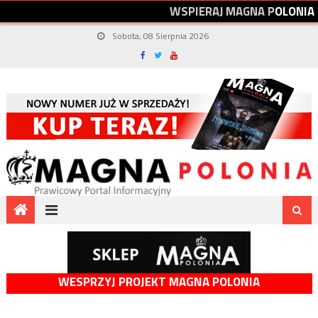
W
S
P
I
E
R
A
J
M
A
G
N
A
P
O
L
O
N
I
A
Sobota, 08 Sierpnia 2026
WESPRZYJ PROJEKT MAGNA POLONIA