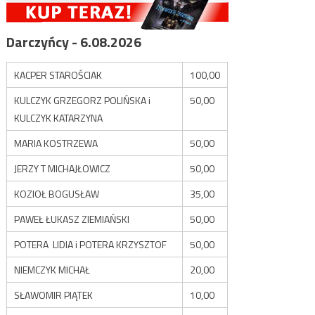
Darczyńcy - 6.08.2026
KACPER STAROŚCIAK
100,00
KULCZYK GRZEGORZ POLIŃSKA i
50,00
KULCZYK KATARZYNA
MARIA KOSTRZEWA
50,00
JERZY T MICHAJŁOWICZ
50,00
KOZIOŁ BOGUSŁAW
35,00
PAWEŁ ŁUKASZ ZIEMIAŃSKI
50,00
POTERA LIDIA i POTERA KRZYSZTOF
50,00
NIEMCZYK MICHAŁ
20,00
SŁAWOMIR PIĄTEK
10,00