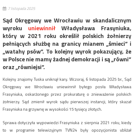
7 listopada 2025
Sąd Okręgowy we Wrocławiu w skandalicznym
wyroku
uniewinnił
Władysława Frasyniuka,
który w 2021 roku określił polskich żołnierzy
pełniących służbę na granicy mianem „śmieci” i
„watahy psów”. To kolejny wyrok pokazujący, że
w Polsce nie mamy żadnej demokracji i są „równi”
oraz „równiejsi”.
Kolejny znajomy Tuska uniknął kary. Wczoraj, 6 listopada 2025 br., Sąd
Okręgowy we Wrocławiu uniewinnił byłego posła Władysława
Frasyniuka, oskarżonego przez prokuraturę o znieważenie polskich
żołnierzy. Sąd zmienił wyrok sądu pierwszej instancji, który skazał
Frasyniuka na grzywnę w wysokości 15 tysięcy złotych.
Sprawa dotyczyła wypowiedzi Frasyniuka z sierpnia 2021 roku, kiedy
to w programie telewizyjnym TVN24 były opozycjonista ubliżał