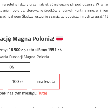
 nierzetelne faktury oraz miały ukryć nielegalne ich pochodzenie. W rama
zadaniem było transferowanie środków z jednych kont na inne, w imien
ących paliwem. Śledczy wstępnie szacują, że podejrzani mogli „wyprać” 1
ację Magna Polonia!
jemy:
16 500
zł, zebraliśmy:
1351
zł.
ania Fundacji Magna Polonia.
8%
100 zł
Inna kwota
parł nas tym miesiącu:
Tutaj