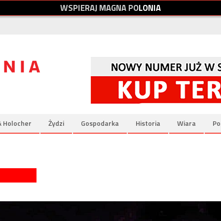
W
S
P
I
E
R
A
J
M
A
G
N
A
P
O
L
O
N
I
A
& Holocher
Żydzi
Gospodarka
Historia
Wiara
Po