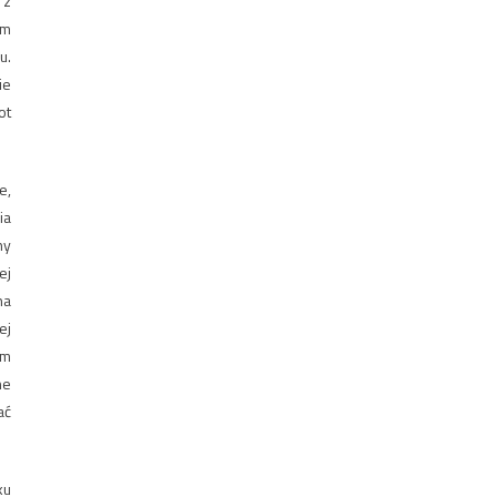
 z
em
u.
ie
ot
e,
ia
ny
ej
na
ej
em
ne
ać
ku