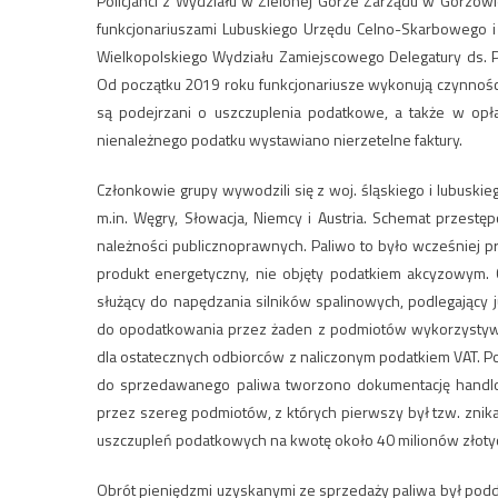
Policjanci z Wydziału w Zielonej Górze Zarządu w Gorzow
funkcjonariuszami Lubuskiego Urzędu Celno-Skarbowego
Wielkopolskiego Wydziału Zamiejscowego Delegatury ds. P
Od początku 2019 roku funkcjonariusze wykonują czynności
są podejrzani o uszczuplenia podatkowe, a także w op
nienależnego podatku wystawiano nierzetelne faktury.
Członkowie grupy wywodzili się z woj. śląskiego i lubuskieg
m.in. Węgry, Słowacja, Niemcy i Austria. Schemat przest
należności publicznoprawnych. Paliwo to było wcześniej 
produkt energetyczny, nie objęty podatkiem akcyzowym. 
służący do napędzania silników spalinowych, podlegający
do opodatkowania przez żaden z podmiotów wykorzystywan
dla ostatecznych odbiorców z naliczonym podatkiem VAT. 
do sprzedawanego paliwa tworzono dokumentację handlo
przez szereg podmiotów, z których pierwszy był tzw. znik
uszczupleń podatkowych na kwotę około 40 milionów złoty
Obrót pieniędzmi uzyskanymi ze sprzedaży paliwa był pod