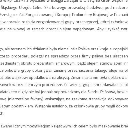
ie Wlkp. CBŚP i z Wydziału w Elblągu Zarządu w Olsztynie CBŚP wspólnie
 i Śląskiego Urzędu Celno-Skarbowego prowadzą śledztwo, pod nadzor
rzestępczości Zorganizowanej i Korupcji Prokuratury Krajowej w Poznani
 w sprawie rozbicia zorganizowanej grupy przestępczej, której członkow
łacie paliwowej w ramach obrotu olejem napędowym. Aby uzyskać zwr
o, ale terenem ich działania była niemal cała Polska oraz kraje europejski
ępczego procederu polegał na sprzedaży przez firmy paliwa bez uiszczen
przedmiotem obrotu preparatami smarowymi, bądź olejem stanowiącym in
Członkowie grupy dokonywali zmiany przeznaczenia takiego oleju na ol
 już obowiązkowi opodatkowaniu akcyzą. Zmiana taka nie była deklarowa
ych w przestępczym procederze. Co więcej, grupa sprzedawała taki ol
Podatek ten nigdy nie był jednak odprowadzony dla Skarbu Państwa, bowi
wą (nierzetelne faktury) wskazującą na rzekome transakcje dokonywa
ającym podatnikiem. Wstępnie ustalono, że członkowie grupy mogli dokon
ch.
dawany licznym modyfikacjom księgowym. Ich celem było maskowanie bra