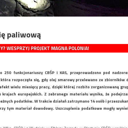
ię paliwową
MY? WESPRZYJ PROJEKT MAGNA POLONIA!
ko 250 funkcjonariuszy CBŚP i KAS, przeprowadzono pod nadzor
, która rozpoczęła się, gdy olej smarowy przelewano ze zbiorników 
efekt wielu miesięcy pracy, dzięki której rozbito zorganizowaną gru
ku krajach europejskich. Z zebranego materiału wynika, że podejrza
ależnych podatków. W trakcie działań zatrzymano 14 osób i przeszuka
 przy tym materiał dowodowy. Uszczuplenia podatkowe mogły wynie