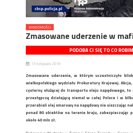
WIADOMOŚCI
Zmasowane uderzenie w maf
PODOBA CI SIĘ TO CO ROBI
13 listopada 2019
Zmasowane uderzenie, w którym uczestniczyło blis
wielkopolskiego wydziału Prokuratury Krajowej. Akcja
cysterny służącej do transportu oleju napędowego, to 
przestępczą działającą niemal w całej Polsce i w kil
przerabiali olej smarowy na napędowy nie uiszczając n
ponad 80 obiektów na terenie kraju, zabezpieczając
około 40 mln zł.