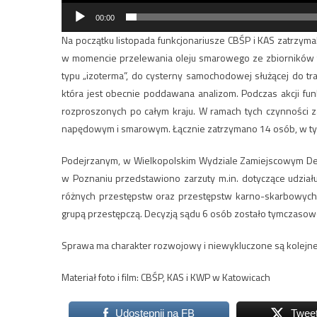
00:00
Na początku listopada funkcjonariusze CBŚP i KAS zatrzy
w momencie przelewania oleju smarowego ze zbiorników t
typu „izoterma”, do cysterny samochodowej służącej do t
która jest obecnie poddawana analizom. Podczas akcji fu
rozproszonych po całym kraju. W ramach tych czynności z
napędowym i smarowym. Łącznie zatrzymano 14 osób, w ty
Podejrzanym, w Wielkopolskim Wydziale Zamiejscowym Dele
w Poznaniu przedstawiono zarzuty m.in. dotyczące udział
różnych przestępstw oraz przestępstw karno-skarbowych
grupą przestępczą. Decyzją sądu 6 osób zostało tymczaso
Sprawa ma charakter rozwojowy i niewykluczone są kolejne
Materiał foto i film: CBŚP, KAS i KWP w Katowicach
Udostępnij na FB
Twee