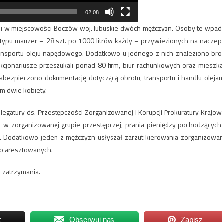
02:08
mali w miejscowości Boczów woj. lubuskie dwóch mężczyzn. Osoby te wpad
ypu mauzer – 28 szt. po 1000 litrów każdy – przywiezionych na naczep
ransportu oleju napędowego. Dodatkowo u jednego z nich znaleziono bro
nkcjonariusze przeszukali ponad 80 firm, biur rachunkowych oraz mieszk
abezpieczono dokumentację dotyczącą obrotu, transportu i handlu olejam
m dwie kobiety.
gatury ds. Przestępczości Zorganizowanej i Korupcji Prokuratury Krajow
u w zorganizowanej grupie przestępczej, prania pieniędzy pochodzących
. Dodatkowo jeden z mężczyzn usłyszał zarzut kierowania zorganizowa
wo aresztowanych.
 zatrzymania.
t
Obserwuj nas
Zapisz