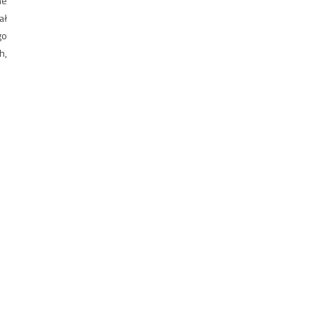
ne
ał
go
h,