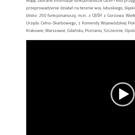
Mając zebrane informacje funkcjonariusze CBŚP i KAS przy
przeprowadzenie działań na terenie woj. lubuskiego, śląski
blisko 250 funkcjonariuszy, m.in. z CBŚP z Gorzowa Wiel
Urzędu Celno-Skarbowego, z Komendy Wojewódzkiej Policj
Krakowie, Warszawie, Gdańsku, Poznaniu, Szczecinie, Opolu, 
Odtwarzacz
video