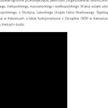
gotowali ogromne przedsięwzięcie, jakim było zorganizowanie i jednoczes
ego, małopolskiego, mazowieckiego i wielkopolskiego. W akcji wzięło udzi
kopolskiego, z Olsztyna, Lubuskiego Urzędu Celno-Skarbowego, Śląskie
i w Katowicach, a także funkcjonariusze z Zarządów CBŚP w Katowicac
Kielcach i Łodzi.