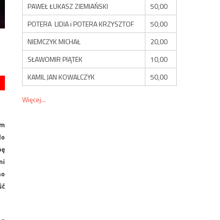
PAWEŁ ŁUKASZ ZIEMIAŃSKI
50,00
POTERA LIDIA i POTERA KRZYSZTOF
50,00
NIEMCZYK MICHAŁ
20,00
SŁAWOMIR PIĄTEK
10,00
KAMIL JAN KOWALCZYK
50,00
Więcej...
em
do
pę
ni
no
ść