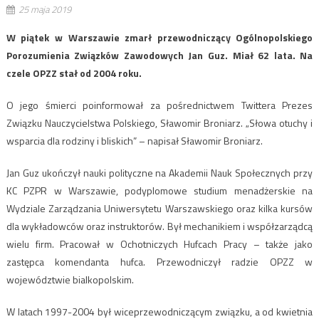
25 maja 2019
W piątek w Warszawie zmarł przewodniczący Ogólnopolskiego
Porozumienia Związków Zawodowych Jan Guz. Miał 62 lata. Na
czele OPZZ stał od 2004 roku.
O jego śmierci poinformował za pośrednictwem Twittera Prezes
Związku Nauczycielstwa Polskiego, Sławomir Broniarz. „Słowa otuchy i
wsparcia dla rodziny i bliskich” – napisał Sławomir Broniarz.
Jan Guz ukończył nauki polityczne na Akademii Nauk Społecznych przy
KC PZPR w Warszawie, podyplomowe studium menadżerskie na
Wydziale Zarządzania Uniwersytetu Warszawskiego oraz kilka kursów
dla wykładowców oraz instruktorów. Był mechanikiem i współzarządcą
wielu firm. Pracował w Ochotniczych Hufcach Pracy – także jako
zastępca komendanta hufca. Przewodniczył radzie OPZZ w
województwie bialkopolskim.
W latach 1997-2004 był wiceprzewodniczącym związku, a od kwietnia