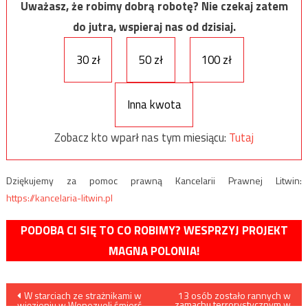
Uważasz, że robimy dobrą robotę? Nie czekaj zatem
do jutra, wspieraj nas od dzisiaj.
30 zł
50 zł
100 zł
Inna kwota
Zobacz kto wparł nas tym miesiącu:
Tutaj
Dziękujemy za pomoc prawną Kancelarii Prawnej Litwin:
https://kancelaria-litwin.pl
PODOBA CI SIĘ TO CO ROBIMY? WESPRZYJ PROJEKT
MAGNA POLONIA!
Nawigacja
W starciach ze strażnikami w
13 osób zostało rannych w
zamachu terrorystycznym w
więzieniu w Wenezueli śmierć