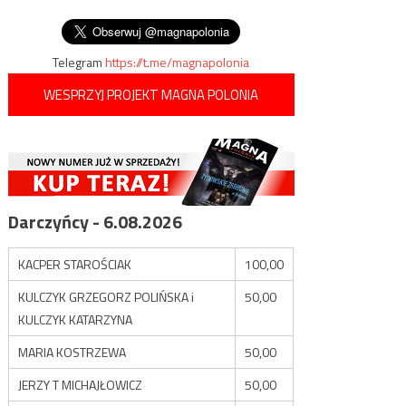
Lyonie
wpisu
poniosło 29 więźniów
Telegram
https://t.me/magnapolonia
WESPRZYJ PROJEKT MAGNA POLONIA
Darczyńcy - 6.08.2026
KACPER STAROŚCIAK
100,00
KULCZYK GRZEGORZ POLIŃSKA i
50,00
KULCZYK KATARZYNA
MARIA KOSTRZEWA
50,00
JERZY T MICHAJŁOWICZ
50,00