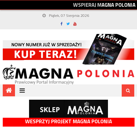
W
S
P
I
E
R
A
J
M
A
G
N
A
P
O
L
O
N
I
A
Piątek, 07 Sierpnia 2026
WESPRZYJ PROJEKT MAGNA POLONIA