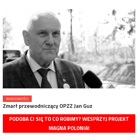
WIADOMOŚCI
Zmarł przewodniczący OPZZ Jan Guz
PODOBA CI SIĘ TO CO ROBIMY? WESPRZYJ PROJEKT
MAGNA POLONIA!