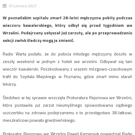
10 czerwca 2023
W poznańskim szpitalu zmarł 28-letni mężczyzna pobity podczas
wieczoru kawalerskiego, który odbył się przed tygodniem we
Wrześni. Podejrzany usłyszał już zarzuty, ale po przeprowadzeniu
sekcji zwłok śledczy mogą je zmienić.
Radio Warta podało, że do pobicia młodego mężczyzny doszło w
zeszły weekend w jednym z hoteli we wrześni. Odbywał się tam
wieczór kawalerski. Poszkodowany z urazem mózgowo-czaszkowym
trafił do Szpitala Miejskiego w Poznaniu, gdzie zmarł mimo starań
lekarzy.
Śledztwo w tej sprawie wszczęła Prokuratura Rejonowa we Wrześni,
która postawiła już zarzut nieumyślnego spowodowania ciężkiego
uszczerbku na zdrowiu podejrzanemu o to przestępstwo 38-latkowi,
mieszkańcowi powiatu gnieźnieńskiego.
Prokurator Rejonowy we Wrześni Paweł Karpiesiuk powiedział Radiu