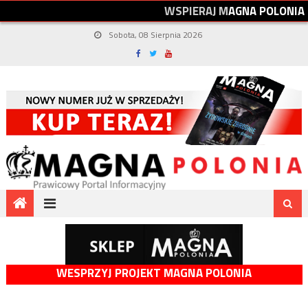
W
S
P
I
E
R
A
J
M
A
G
N
A
P
O
L
O
N
I
A
Sobota, 08 Sierpnia 2026
WESPRZYJ PROJEKT MAGNA POLONIA