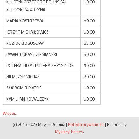
KULCZYK GRZEGORZ POLIŃSKA i
50,00
KULCZYK KATARZYNA
MARIA KOSTRZEWA
50,00
JERZY T MICHAJŁOWICZ
50,00
KOZIOŁ BOGUSŁAW
35,00
PAWEŁ ŁUKASZ ZIEMIAŃSKI
50,00
POTERA LIDIA i POTERA KRZYSZTOF
50,00
NIEMCZYK MICHAŁ
20,00
SŁAWOMIR PIĄTEK
10,00
KAMIL JAN KOWALCZYK
50,00
Więcej...
(c) 2016-2023 Magna Polonia
|
Polityka prywatności
|
Editorial by
MysteryThemes
.