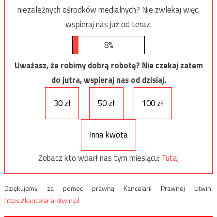
niezależnych ośrodków medialnych? Nie zwlekaj więc,
wspieraj nas już od teraz.
8%
Uważasz, że robimy dobrą robotę? Nie czekaj zatem
do jutra, wspieraj nas od dzisiaj.
30 zł
50 zł
100 zł
Inna kwota
Zobacz kto wparł nas tym miesiącu:
Tutaj
Dziękujemy za pomoc prawną Kancelarii Prawnej Litwin:
https://kancelaria-litwin.pl