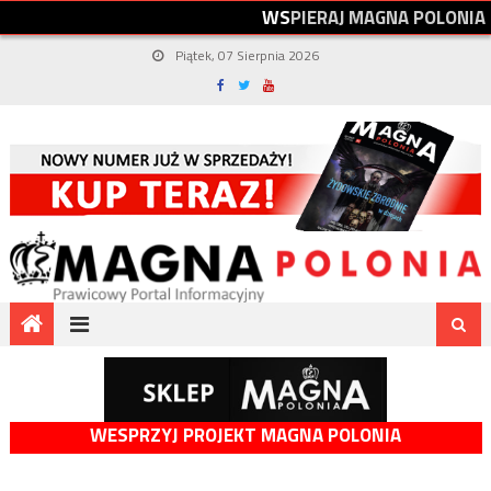
W
S
P
I
E
R
A
J
M
A
G
N
A
P
O
L
O
N
I
A
Piątek, 07 Sierpnia 2026
WESPRZYJ PROJEKT MAGNA POLONIA