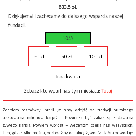
633,5
zł.
Dziękujemy! i zachęcamy do dalszego wsparcia naszej
fundacji.
104%
30 zł
50 zł
100 zł
Inna kwota
Zobacz kto wparł nas tym miesiącu:
Tutaj
Zdaniem rozmówcy Interii „musimy odejść od tradycji brutalnego
traktowania milionów karpi”. – Powinien być zakaz sprzedawania
żywego karpia. Powiem wprost – weganizm czeka nas wszystkich.
Tam, gdzie tylko można, odchodźmy od takiej żywności, która powoduje