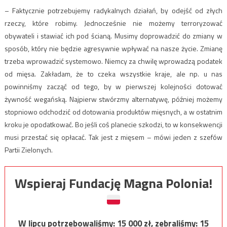
– Faktycznie potrzebujemy radykalnych działań, by odejść od złych
rzeczy, które robimy. Jednocześnie nie możemy terroryzować
obywateli i stawiać ich pod ścianą. Musimy doprowadzić do zmiany w
sposób, który nie będzie agresywnie wpływać na nasze życie. Zmianę
trzeba wprowadzić systemowo. Niemcy za chwilę wprowadzą podatek
od mięsa. Zakładam, że to czeka wszystkie kraje, ale np. u nas
powinniśmy zacząć od tego, by w pierwszej kolejności dotować
żywność wegańską. Najpierw stwórzmy alternatywę, później możemy
stopniowo odchodzić od dotowania produktów mięsnych, a w ostatnim
kroku je opodatkować. Bo jeśli coś planecie szkodzi, to w konsekwencji
musi przestać się opłacać. Tak jest z mięsem – mówi jeden z szefów
Partii Zielonych.
Wspieraj Fundację Magna Polonia!
W lipcu potrzebowaliśmy:
15 000
zł, zebraliśmy:
15