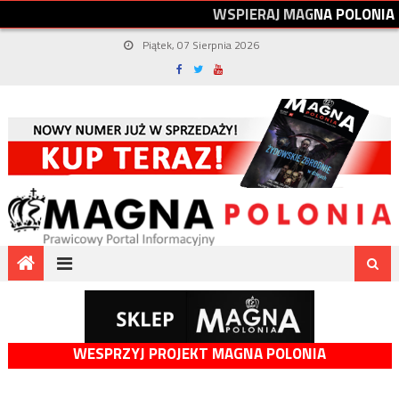
W
S
P
I
E
R
A
J
M
A
G
N
A
P
O
L
O
N
I
A
Piątek, 07 Sierpnia 2026
WESPRZYJ PROJEKT MAGNA POLONIA