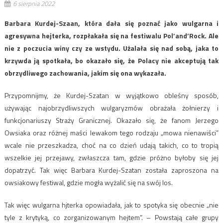
6 sierpnia 2022
Barbara Kurdej-Szaan, która dała się poznać jako wulgarna i
agresywna hejterka, rozpłakała się na festiwalu Pol’and’Rock. Ale
nie z poczucia winy czy ze wstydu. Użalała się nad sobą, jaka to
krzywda ją spotkała, bo okazało się, że Polacy nie akceptują tak
obrzydliwego zachowania, jakim się ona wykazała.
Przypomnijmy, że Kurdej-Szatan w wyjątkowo obleśny sposób,
używając najobrzydliwszych wulgaryzmów obrażała żołnierzy i
funkcjonariuszy Straży Granicznej. Okazało się, że fanom Jerzego
Owsiaka oraz różnej maści lewakom tego rodzaju „mowa nienawiści”
wcale nie przeszkadza, choć na co dzień udają takich, co to tropią
wszelkie jej przejawy, zwłaszcza tam, gdzie próżno byłoby się jej
dopatrzyć. Tak więc Barbara Kurdej-Szatan została zaproszona na
owsiakowy festiwal, gdzie mogła wyżalić się na swój los.
Tak więc wulgarna hjterka opowiadała, jak to spotyka się obecnie „nie
tyle z krytyką, co zorganizowanym hejtem”. – Powstają całe grupy