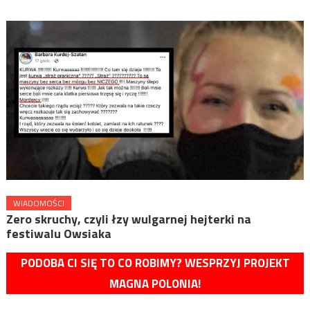
WIADOMOŚCI
Zero skruchy, czyli łzy wulgarnej hejterki na
festiwalu Owsiaka
PODOBA CI SIĘ TO CO ROBIMY? WESPRZYJ PROJEKT
MAGNA POLONIA!