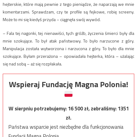
hejterskie, które mają pewnie z tego pieniądze, że naparzają we mnie
komentarzami. Sprawdzam, czy te profile są fejkowe, robię screeny.
Może to mi się kiedyś przyda – ciągnęła swój wywód.
– Fala tej nagonki, tej nienawiści, tych gróźb, życzenia śmierci były dla
mnie szokujące. To był atak państwowy. To było narzucone z góry.
Manipulacja została wytworzona i narzucona z góry. To było dla mnie
szokujące. Byłam przerażona – opowiadała hejterka, która – użalając
się nad sobą – aż się rozpłakała.
Wspieraj Fundację Magna Polonia!
W sierpniu potrzebujemy:
16 500
zł, zebraliśmy:
1351
zł.
Państwa wsparcie jest niezbędne dla funkcjonowania
Fundacji Magna Polonia.