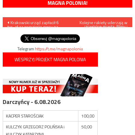
MAGNA POLONIA!
Nawigacja
Krakowski urząd zapłacił 6
Kolejne rakiety uderzają w
izraelskie miasta /filmy i
tys. zł za wynajęcie owcy na
zdjęcia/
wpisu
godzinę
Telegram
https://t.me/magnapolonia
WESPRZYJ PROJEKT MAGNA POLONIA
Darczyńcy - 6.08.2026
KACPER STAROŚCIAK
100,00
KULCZYK GRZEGORZ POLIŃSKA i
50,00
KULCZYK KATARZYNA