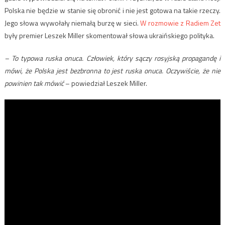
Polska nie będzie w stanie się obronić i nie jest gotowa na takie rzeczy.
Jego słowa wywołały niemałą burzę w sieci.
W rozmowie z Radiem Zet
były premier Leszek Miller skomentował słowa ukraińskiego polityka.
– To typowa ruska onuca. Człowiek, który sączy rosyjską propagandę i
mówi, że Polska jest bezbronna to jest ruska onuca. Oczywiście, że nie
powinien tak mówić
– powiedział Leszek Miller.