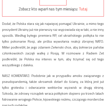
Zobacz kto wparł nas tym miesiącu:
Tutaj
Dodał, że Polska stara się jak najwięcej pomagać Ukrainie, a mimo tego
prezydent Ukrainy już nie pierwszy raz wypowiada się w taki, a nie inny
sposób. Według byłego premiera RP, cel ukraińskiego polityka to nie
tylko pokonanie Rosji, ale próba wywołania reakcji zbrojnej NATO.
Miller podkreślił, że jego zdaniem Zełenski chce, aby żołnierze państw
członkowskich zaczęli walkę z Rosją. W rozmowie z Radiem Zet
podkreślił, że Polska ma interes w tym, aby trzymać się od tego
wszystkiego z daleka.
NASZ KOMENTARZ: Podobnie jak w przypadku amoku związanego z
pseudopandemią, także ukroamok dotarł do ściany, za którą jest już
tylko groteska i odwracanie wektorów wyzwisk w drugą stronę.
Szkoda, że zdrowy rozsądek wraca politykom dopiero po trzech latach
futrowanie wrogiego Polsce, kijowskiego reżimu, czczącego morderców
naszych rodaków.