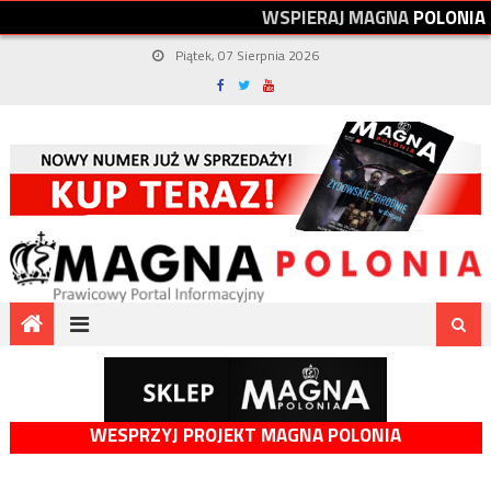
W
S
P
I
E
R
A
J
M
A
G
N
A
P
O
L
O
N
I
A
Piątek, 07 Sierpnia 2026
WESPRZYJ PROJEKT MAGNA POLONIA