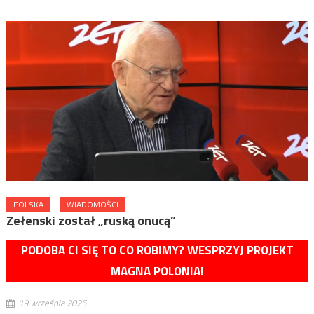
POLSKA
WIADOMOŚCI
Zełenski został „ruską onucą”
PODOBA CI SIĘ TO CO ROBIMY? WESPRZYJ PROJEKT
MAGNA POLONIA!
19 września 2025