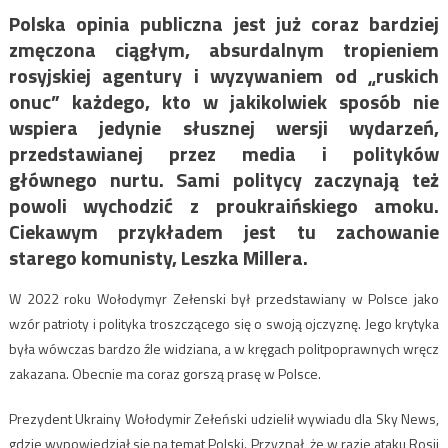
Polska opinia publiczna jest już coraz bardziej
zmęczona ciągłym, absurdalnym tropieniem
rosyjskiej agentury i wyzywaniem od „ruskich
onuc” każdego, kto w jakikolwiek sposób nie
wspiera jedynie słusznej wersji wydarzeń,
przedstawianej przez media i polityków
głównego nurtu. Sami politycy zaczynają też
powoli wychodzić z proukraińskiego amoku.
Ciekawym przykładem jest tu zachowanie
starego komunisty, Leszka Millera.
W 2022 roku Wołodymyr Zełenski był przedstawiany w Polsce jako
wzór patrioty i polityka troszczącego się o swoją ojczyznę. Jego krytyka
była wówczas bardzo źle widziana, a w kręgach politpoprawnych wręcz
zakazana. Obecnie ma coraz gorszą prasę w Polsce.
Prezydent Ukrainy Wołodymir Zełeński udzielił wywiadu dla Sky News,
gdzie wypowiedział się na temat Polski. Przyznał, że w razie ataku Rosji