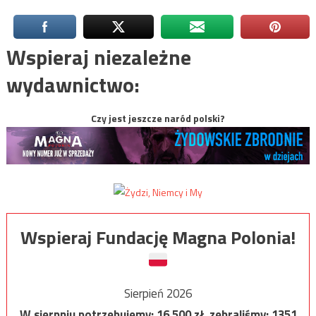
Wspieraj niezależne
wydawnictwo:
Czy jest jeszcze naród polski?
Wspieraj Fundację Magna Polonia!
Sierpień 2026
W sierpniu potrzebujemy:
16 500
zł, zebraliśmy:
1351