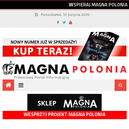
W
S
P
I
E
R
A
J
M
A
G
N
A
P
O
L
O
N
I
A
Poniedziałek, 10 Sierpnia 2026
WESPRZYJ PROJEKT MAGNA POLONIA