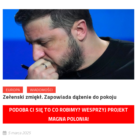
EUROPA
WIADOMOŚCI
Zełenski zmiękł. Zapowiada dążenie do pokoju
PODOBA CI SIĘ TO CO ROBIMY? WESPRZYJ PROJEKT
MAGNA POLONIA!
5 marca 2025