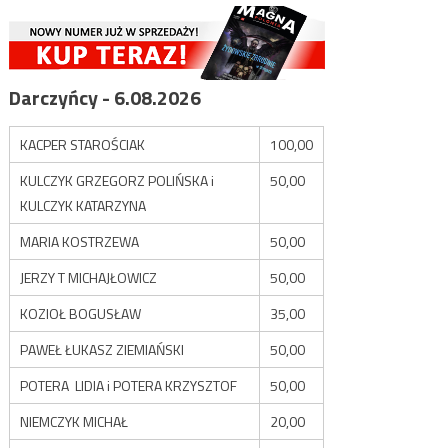
Darczyńcy - 6.08.2026
KACPER STAROŚCIAK
100,00
KULCZYK GRZEGORZ POLIŃSKA i
50,00
KULCZYK KATARZYNA
MARIA KOSTRZEWA
50,00
JERZY T MICHAJŁOWICZ
50,00
KOZIOŁ BOGUSŁAW
35,00
PAWEŁ ŁUKASZ ZIEMIAŃSKI
50,00
POTERA LIDIA i POTERA KRZYSZTOF
50,00
NIEMCZYK MICHAŁ
20,00