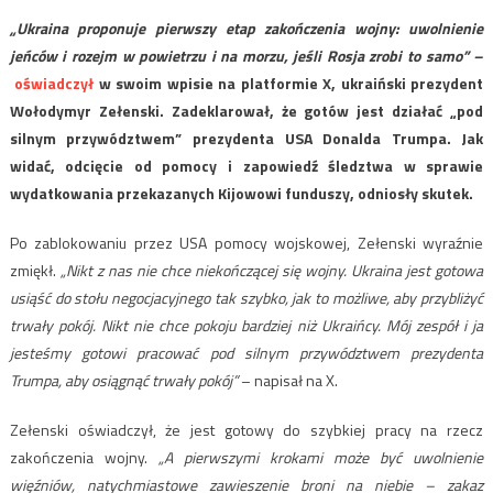
„Ukraina proponuje pierwszy etap zakończenia wojny: uwolnienie
jeńców i rozejm w powietrzu i na morzu, jeśli Rosja zrobi to samo” –
oświadczył
w swoim wpisie na platformie X, ukraiński prezydent
Wołodymyr Zełenski. Zadeklarował, że gotów jest działać „pod
silnym przywództwem” prezydenta USA Donalda Trumpa. Jak
widać, odcięcie od pomocy i zapowiedź śledztwa w sprawie
wydatkowania przekazanych Kijowowi funduszy, odniosły skutek.
Po zablokowaniu przez USA pomocy wojskowej, Zełenski wyraźnie
zmiękł.
„Nikt z nas nie chce niekończącej się wojny. Ukraina jest gotowa
usiąść do stołu negocjacyjnego tak szybko, jak to możliwe, aby przybliżyć
trwały pokój. Nikt nie chce pokoju bardziej niż Ukraińcy. Mój zespół i ja
jesteśmy gotowi pracować pod silnym przywództwem prezydenta
Trumpa, aby osiągnąć trwały pokój”
– napisał na X.
Zełenski oświadczył, że jest gotowy do szybkiej pracy na rzecz
zakończenia wojny.
„A pierwszymi krokami może być uwolnienie
więźniów, natychmiastowe zawieszenie broni na niebie – zakaz