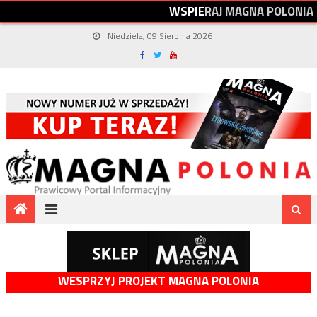
W
S
P
I
E
R
A
J
M
A
G
N
A
P
O
L
O
N
I
A
Niedziela, 09 Sierpnia 2026
WESPRZYJ PROJEKT MAGNA POLONIA