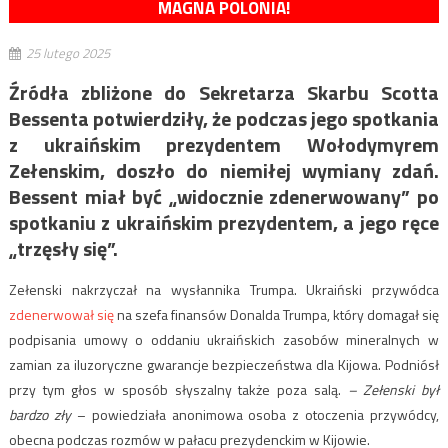
MAGNA POLONIA!
25 lutego 2025
Źródła zbliżone do Sekretarza Skarbu Scotta
Bessenta potwierdziły, że podczas jego spotkania
z ukraińskim prezydentem Wołodymyrem
Zełenskim, doszło do niemiłej wymiany zdań.
Bessent miał być „widocznie zdenerwowany” po
spotkaniu z ukraińskim prezydentem, a jego ręce
„trzęsły się”.
Zełenski nakrzyczał na wysłannika Trumpa. Ukraiński przywódca
zdenerwował się
na szefa finansów Donalda Trumpa, który domagał się
podpisania umowy o oddaniu ukraińskich zasobów mineralnych w
zamian za iluzoryczne gwarancje bezpieczeństwa dla Kijowa.
Podniósł
przy tym głos w sposób słyszalny także poza salą
.
– Zełenski b
ył
bardzo zły
– powiedziała anonimowa osoba z otoczenia przywódcy,
obecna podczas rozmów w pałacu prezydenckim w Kijowie.