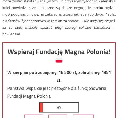
może zostać
sfinalizowana „w tym lub przyszłym tygodniu
”. Zełenski z
kolei powiedział, że konieczne są dalsze negocjacje, zanim będzie
mógł podpisać umowę, narzekając na „stosunek jeden do dwóch” spłat
dla Stanów Zjednoczonych w zamian za pomoc.
–
Nie podpiszę czegoś,
za co będą musiały spłacać długi szeregi pokoleń Ukraińców
–
powiedział.
Wspieraj Fundację Magna Polonia!
W sierpniu potrzebujemy:
16 500
zł, zebraliśmy:
1351
zł.
Państwa wsparcie jest niezbędne dla funkcjonowania
Fundacji Magna Polonia.
8%