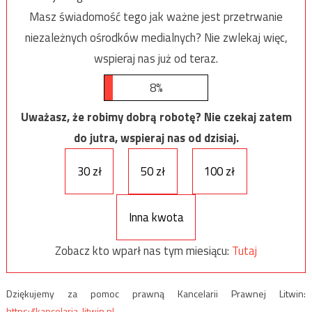
Masz świadomość tego jak ważne jest przetrwanie
niezależnych ośrodków medialnych? Nie zwlekaj więc,
wspieraj nas już od teraz.
8%
Uważasz, że robimy dobrą robotę? Nie czekaj zatem
do jutra, wspieraj nas od dzisiaj.
30 zł
50 zł
100 zł
Inna kwota
Zobacz kto wparł nas tym miesiącu:
Tutaj
Dziękujemy za pomoc prawną Kancelarii Prawnej Litwin:
https://kancelaria-litwin.pl