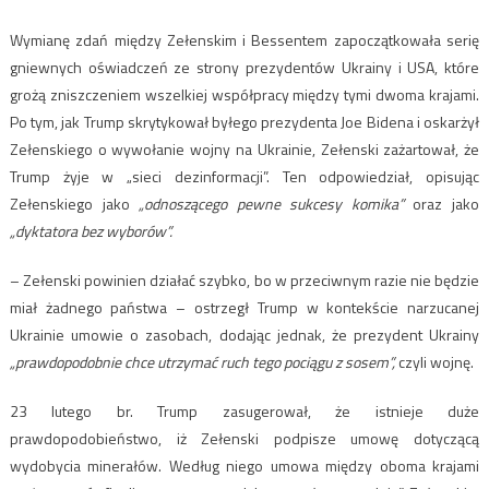
Wymianę zdań między Zełenskim i Bessentem zapoczątkowała serię
gniewnych oświadczeń ze strony prezydentów Ukrainy i USA, które
grożą zniszczeniem wszelkiej współpracy między tymi dwoma krajami.
Po tym, jak Trump skrytykował byłego prezydenta Joe Bidena i oskarżył
Zełenskiego o wywołanie wojny na Ukrainie, Zełenski zażart
ował, że
Trump żyje w „sieci dezinformacji”.
Ten odpowiedział,
opisując
Zełenskiego jako
„odnoszącego pewne sukcesy komika”
oraz jako
„dyktatora bez wyborów
”.
– Zełenski powinien działać szybko, bo w przeciwnym razie nie będzie
miał żadnego państwa
– ostrzegł Trump w kontekście narzucanej
Ukrainie umowie o zasobach, dodając jednak, że prezydent Ukrainy
„prawdopodobnie chce utrzymać ruch tego pociągu z sosem”,
czyli wojnę.
23 lutego br. Trump zasugerował, że istnieje duże
prawdopodobieństwo, iż Zełenski podpisze umowę dotyczącą
wydobycia minerałów. Według niego umowa między oboma krajami