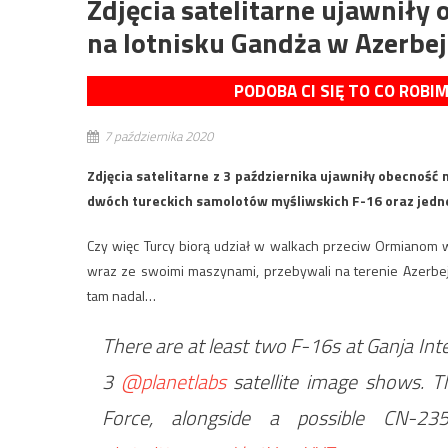
Zdjęcia satelitarne ujawniły
na lotnisku Gandża w Azerbe
PODOBA CI SIĘ TO CO ROBI
7 października 2020
Zdjęcia satelitarne z 3 października ujawniły obecność 
dwóch tureckich samolotów myśliwskich F-16 oraz jed
Czy więc Turcy biorą udział w walkach przeciw Ormianom 
wraz ze swoimi maszynami, przebywali na terenie Azerbej
tam nadal…
There are at least two F-16s at Ganja Inte
3
@planetlabs
satellite image shows. The
Force, alongside a possible CN-23