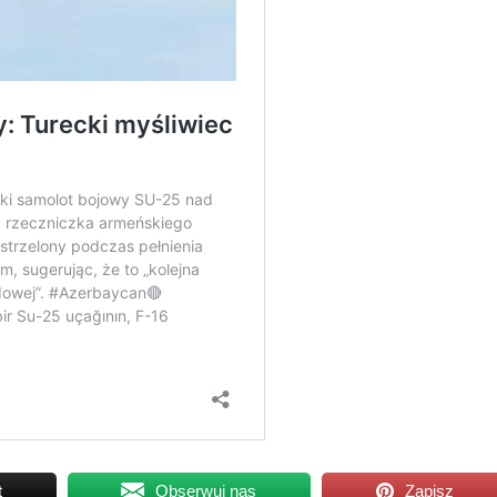
t
Obserwuj nas
Zapisz