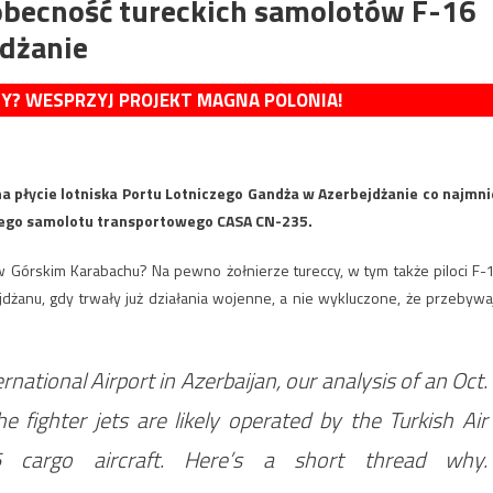
 obecność tureckich samolotów F-16
jdżanie
MY? WESPRZYJ PROJEKT MAGNA POLONIA!
na płycie lotniska Portu Lotniczego Gandża w Azerbejdżanie co najmni
nego samolotu transportowego CASA CN-235.
w Górskim Karabachu? Na pewno żołnierze tureccy, w tym także piloci F-
dżanu, gdy trwały już działania wojenne, a nie wykluczone, że przebywa
rnational Airport in Azerbaijan, our analysis of an Oct.
 fighter jets are likely operated by the Turkish Air
5 cargo aircraft. Here’s a short thread why.