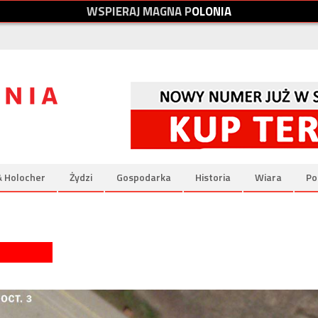
W
S
P
I
E
R
A
J
M
A
G
N
A
P
O
L
O
N
I
A
& Holocher
Żydzi
Gospodarka
Historia
Wiara
Po