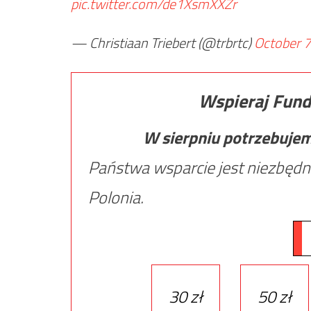
pic.twitter.com/de1XsmXXZr
— Christiaan Triebert (@trbrtc)
October 7
Wspieraj Fund
W sierpniu potrzebuje
Państwa wsparcie jest niezbędn
Polonia.
30 zł
50 zł