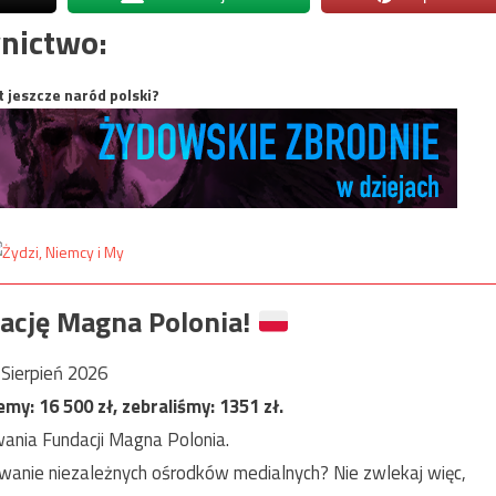
nictwo:
t jeszcze naród polski?
ację Magna Polonia!
Sierpień 2026
jemy:
16 500
zł, zebraliśmy:
1351
zł.
ania Fundacji Magna Polonia.
anie niezależnych ośrodków medialnych? Nie zwlekaj więc,