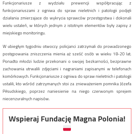
Funkcjonariusze z wydziału prewencji współpracując z
funkcjonariuszami z ogniwa do spraw nieletnich i patologii podjęli
działania zmierzajace do wykrycia sprawców przestępstwa i dokonali
wielu ustaleń, w których jednym z istotnym elementów były zapisy z
miejskiego monitoringu.
W ubiegłym tygodniu otwoccy policjanci zatrzymali do prowadzonego
postępowania zniszczenia mienia aż sześć osób w wieku 18-20 lat.
Ponadto młodzi ludzie przekonani o swojej bezkarności, bezprawne
zachowania utrwalili zdjęciami i nagraniami zapisanymi w telefonach
komórkowych. Funkcjonariusze z ogniwa do spraw nieletnich i patologii
ustalili, kto wśród zatrzymanych stoi za znieważeniem pomnika Józefa
Piłsudskiego, poprzez naniesienie na niego czerwonym sprejem
niecenzuralnych napisów.
Wspieraj Fundację Magna Polonia!