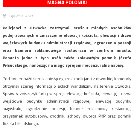
MAGNA POLONIA!
7 grudnia 2020
Policjanci z Otwocka zatrzymali sześciu młodych osobników
podejrzewanych o zniszczenie elewacji kościoła, elewacji i drzwi
wejściowych budynku administracji rządowej, ogrodzenia posesji
oraz banneru reklamowego restauracji w centrum miasta.
Ponadto jedna z tych osób także znieważyła pomnik Józefa
Piłsudskiego, nanosząc na niego sprejem niecenzuralne napisy.
Pod koniec października bieżącego roku policjanci z otwockiej komendy
otrzymali szereg informacji o aktach wandalizmu na terenie Otwocka.
Sprawcy zniszczyli farbą w spreju elewację kościoła, elewację i drzwi
wejściowe budynku administracji rządowej, elewację budynku
magistratu, ogrodzenie posesji, banner reklamowy restauracji,
przystanek autobusowy, chodnik, schody dworca PKP oraz pomnik
Józefa Piłsudskiego.