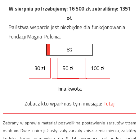
W sierpniu potrzebujemy:
16 500
zł, zebraliśmy:
1351
zł.
Państwa wsparcie jest niezbędne dla funkcjonowania
Fundacji Magna Polonia.
8%
30 zł
50 zł
100 zł
Inna kwota
Zobacz kto wparł nas tym miesiącu:
Tutaj
Zebrany w sprawie materiał pozwolił na postawienie zarzutów trzem
osobom. Dwie z nich już usłyszały zarzuty zniszczenia mienia, za który
kodeks karny przewiduje do 5 lat więzienia, zaś jedna zarzut