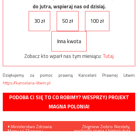
do jutra, wspieraj nas od dzisiaj.
30 zł
50 zł
100 zł
Inna kwota
Zobacz kto wparł nas tym miesiącu:
Tutaj
Dziękujemy za pomoc prawną Kancelarii Prawnej Litwin:
https://kancelaria-litwin.pl
PODOBA CI SIĘ TO CO ROBIMY? WESPRZYJ PROJEKT
MAGNA POLONIA!
Nawigacja
Ministerstwo Zdrowia:
Zbigniew Ziobro: Niestety,
wychodzi znana z historii duża
Mamy 4423 nowe i
pewność siebie polityków
potwierdzone przypadki