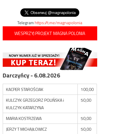
wpisu
niemieckich
zakażenia koronawirusem,
zmarły 92 osoby
Telegram
https://t.me/magnapolonia
WESPRZYJ PROJEKT MAGNA POLONIA
Darczyńcy - 6.08.2026
KACPER STAROŚCIAK
100,00
KULCZYK GRZEGORZ POLIŃSKA i
50,00
KULCZYK KATARZYNA
MARIA KOSTRZEWA
50,00
JERZY T MICHAJŁOWICZ
50,00