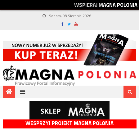
W
S
P
I
E
R
A
J
M
A
G
N
A
P
O
L
O
N
I
A
Sobota, 08 Sierpnia 2026
WESPRZYJ PROJEKT MAGNA POLONIA